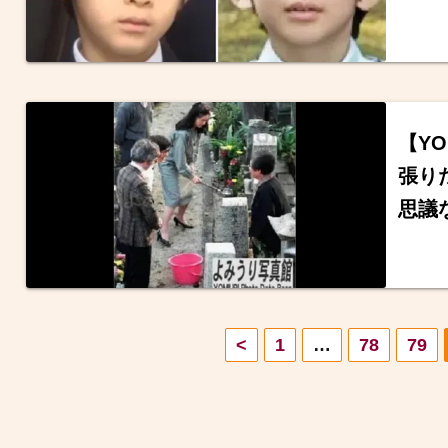
【Y
張り
思議
投
<
1
…
78
79
稿
の