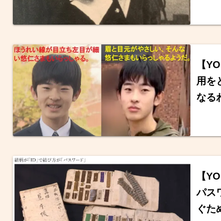
【Y
用を
なる
【YO
パス
ぐた