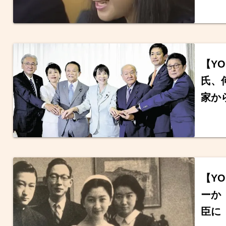
【Y
氏、
家か
【YO
ーか
臣に