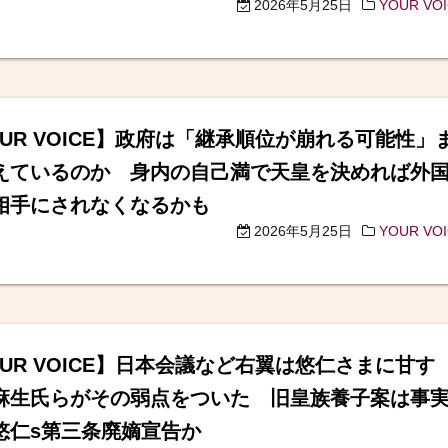
2026年5月25日
YOUR VO
OUR VOICE】政府は「継承順位が崩れる可能性」
えているのか 身内の自己満で天皇を決めれば外
相手にされなくなるかも
2026年5月25日
YOUR VO
OUR VOICE】日本会議など右翼は悠仁さまに甘す
麻生氏らがその弱点をついた 旧皇族養子案は事
悠仁s第三条廃嫡宣告か