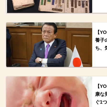
【Y
養子
ち、
【Y
康な
ぐ1