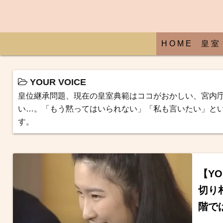
H O M E
皇 室
YOUR VOICE
皇位継承問題、現在の皇室典範はココがおかしい、宮内
い…。「もう黙ってはいられない」「私も言いたい」と
す。
【Y
切り
階で