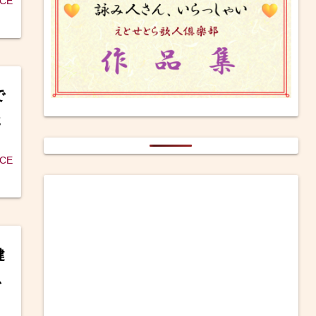
ICE
で
た
ICE
健
急