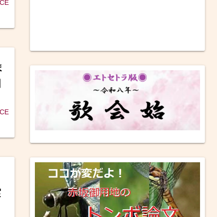
ICE
ま
国
ICE
実