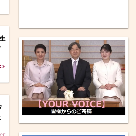
麻生
宮
ICE
ワ
大
ICE