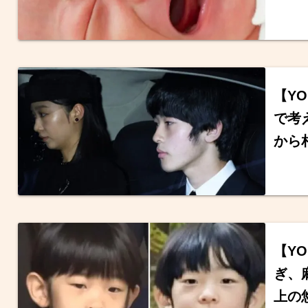
【Y
で考
から
【Y
ぎ、
上の