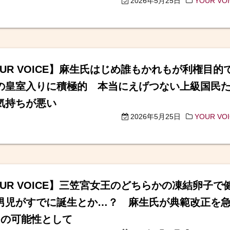
2026年5月25日
YOUR VO
OUR VOICE】麻生氏はじめ誰もかれもが利権目的
の皇室入りに積極的 本当にえげつない上級国民
気持ちが悪い
2026年5月25日
YOUR VO
OUR VOICE】三笠宮女王のどちらかの凍結卵子で
男児がすでに誕生とか…？ 麻生氏が典範改正を
つの可能性として