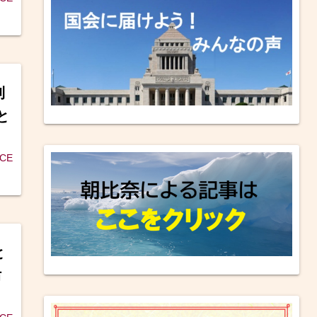
利
と
ICE
と
防