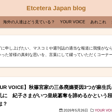
Etcetera Japan blog
海外の人達はどう見ている？
YOUR VOICE
あれこれ
庁に申し上げたい、マスコミや週刊誌の適当な報道に我慢がな
いった皆様の真剣な思いを、言葉にして綴っていただくコーナ
OUR VOICE】秋篠宮家の三条廃嫡要因3つが麻生
札に 紀子さまがいつ皇統簒奪を諦めるかという
は？
2026年5月26日
YOUR VO