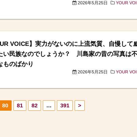
2026年5月25日
YOUR VO
OUR VOICE】実力がないのに上流気質、自慢して
たい民族なのでしょうか？ 川島家の昔の写真は
なものばかり
2026年5月25日
YOUR VO
80
81
82
…
391
>