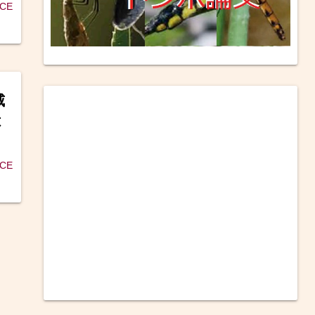
ICE
威
不
ICE