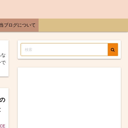
当ブログについて
らな
ーで
氏の
段
ICE