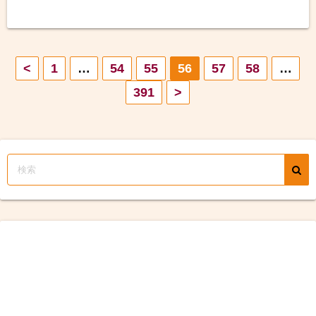
投
<
1
…
54
55
56
57
58
…
391
>
稿
の
ペ
ー
ジ
送
り