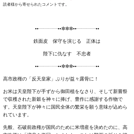
e
t
e
e
i
s
読者様から寄せられたコメントです。
b
t
n
e
o
e
a
n
o
r
g
••┈┈┈┈••✼✼✼••┈┈┈┈••
k
e
鉄面皮 保守を演じる 正体は
r
陛下に仇なす 不忠者
••┈┈┈┈••✼✼✼••┈┈┈┈••
高市政権の「反天皇家」ぶりが益々露骨に！
お米は天皇陛下が手ずから御田植をなさり、そして新嘗祭
で収穫された新穀を神々に捧げ、豊作に感謝する作物で
す。天皇陛下が神々に国民全体の繁栄を願う意味が込めら
れています。
先般、石破前政権が国民のために米増産を決めたのに、高