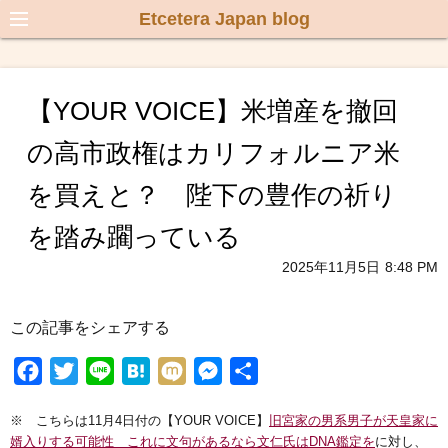
Etcetera Japan blog
【YOUR VOICE】米増産を撤回
の高市政権はカリフォルニア米
を買えと？ 陛下の豊作の祈り
を踏み躙っている
2025年11月5日
8:48 PM
この記事をシェアする
F
T
L
H
M
M
共
a
w
i
a
i
e
有
※ こちらは11月4日付の【YOUR VOICE】
旧宮家の男系男子が天皇家に
c
i
n
t
x
s
婿入りする可能性 これに文句があるなら文仁氏はDNA鑑定を
に対し、