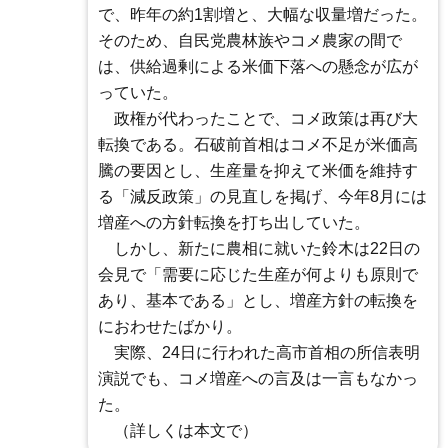
で、昨年の約1割増と、大幅な収量増だった。
そのため、自民党農林族やコメ農家の間で
は、供給過剰による米価下落への懸念が広が
っていた。
政権が代わったことで、コメ政策は再び大
転換である。石破前首相はコメ不足が米価高
騰の要因とし、生産量を抑えて米価を維持す
る「減反政策」の見直しを掲げ、今年8月には
増産への方針転換を打ち出していた。
しかし、新たに農相に就いた鈴木は22日の
会見で「需要に応じた生産が何よりも原則で
あり、基本である」とし、増産方針の転換を
におわせたばかり。
実際、24日に行われた高市首相の所信表明
演説でも、コメ増産への言及は一言もなかっ
た。
（詳しくは本文で）