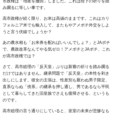
市政権は「増産を撤回」しました。これは陛下の祈りを踏
み躙るに等しい事です。
高市政権が続く限り、お米は高値のままです。これはカリ
フォルニア米でも輸入して、またもやアメポチ外交をしよ
うと言う伏線でしょうか？
あの農水相も「お米券を配ればいいんでしょ？」とJAポチ
で、農政改革なんてやる気ゼロ！アメポチとJAポチ、これ
が高市政権では？
さて、高市総理の「反天皇」ぶりは新嘗の祈りを踏み躙る
だけではありません。継承問題で「反天皇」の本性を剥き
出しにします。彼女の主張は、性差別も厭わぬ男子限定、
直系ならぬ「傍系」の継承を押し通し、男であるなら平民
として暮らしてきた旧皇族でさえも復帰させる、というも
のです。
高市総理の言う通りにしていると、皇室の未来が悲惨なも