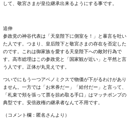
して、敬宮さまが皇位継承出来るようにする事です。
追伸
参政党の神谷代表は「天皇陛下に側室を！」と暴言を吐い
た人です。つまり、皇后陛下と敬宮さまの存在を否定した
のです。これは御家族を愛する天皇陛下への敵対行為で
す。高市総理はこの参政党と「国家観が近い」と平然と言
う人です。正体が丸見えです。
ついでにもう一つアベノミクスで物価が下がるわけがあり
ません。一方では「お米券だー」「給付だー」と言って、
「札束で頬を張って票を掠め取る手口」はマッチポンプの
典型です。安倍政権の継承者なんて不用です。
（コメント欄：匿名さんより）