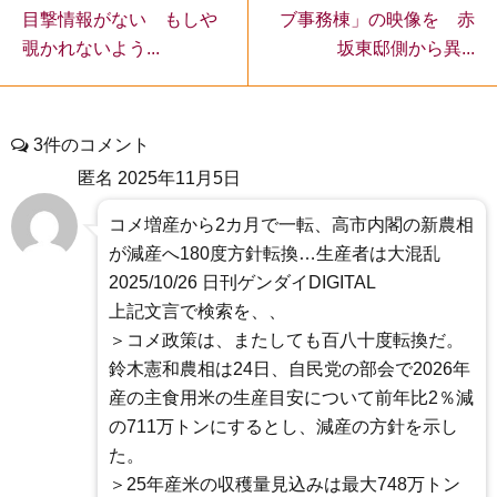
目撃情報がない もしや
ブ事務棟」の映像を 赤
覗かれないよう...
坂東邸側から異...
3件のコメント
匿名
2025年11月5日
コメ増産から2カ月で一転、高市内閣の新農相
が減産へ180度方針転換…生産者は大混乱
2025/10/26 日刊ゲンダイDIGITAL
上記文言で検索を、、
＞コメ政策は、またしても百八十度転換だ。
鈴木憲和農相は24日、自民党の部会で2026年
産の主食用米の生産目安について前年比2％減
の711万トンにするとし、減産の方針を示し
た。
＞25年産米の収穫量見込みは最大748万トン