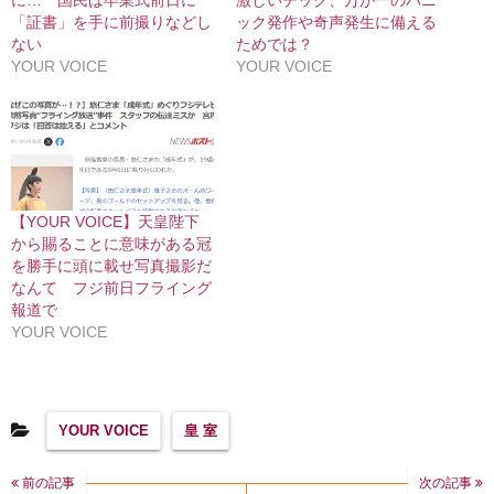
に… 国民は卒業式前日に
激しいチック、万が一のパニ
「証書」を手に前撮りなどし
ック発作や奇声発生に備える
ない
ためでは？
YOUR VOICE
YOUR VOICE
【YOUR VOICE】天皇陛下
から賜ることに意味がある冠
を勝手に頭に載せ写真撮影だ
なんて フジ前日フライング
報道で
YOUR VOICE
YOUR VOICE
皇 室
前の記事
次の記事