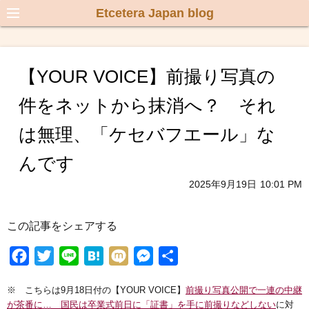
Etcetera Japan blog
【YOUR VOICE】前撮り写真の
件をネットから抹消へ？ それ
は無理、「ケセバフエール」な
んです
2025年9月19日
10:01 PM
この記事をシェアする
F
T
L
H
M
M
共
a
w
i
a
i
e
有
※ こちらは9月18日付の【YOUR VOICE】
前撮り写真公開で一連の中継
c
i
n
t
x
s
が茶番に… 国民は卒業式前日に「証書」を手に前撮りなどしない
に対