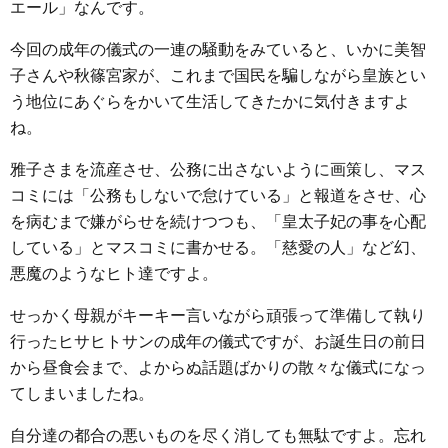
エール」なんです。
今回の成年の儀式の一連の騒動をみていると、いかに美智
子さんや秋篠宮家が、これまで国民を騙しながら皇族とい
う地位にあぐらをかいて生活してきたかに気付きますよ
ね。
雅子さまを流産させ、公務に出さないように画策し、マス
コミには「公務もしないで怠けている」と報道をさせ、心
を病むまで嫌がらせを続けつつも、「皇太子妃の事を心配
している」とマスコミに書かせる。「慈愛の人」など幻、
悪魔のようなヒト達ですよ。
せっかく母親がキーキー言いながら頑張って準備して執り
行ったヒサヒトサンの成年の儀式ですが、お誕生日の前日
から昼食会まで、よからぬ話題ばかりの散々な儀式になっ
てしまいましたね。
自分達の都合の悪いものを尽く消しても無駄ですよ。忘れ