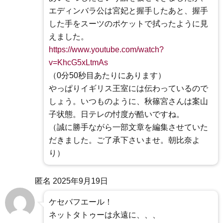
エディンバラ公は宮妃と握手したあと、握手
した手をスーツのポケットで拭ったように見
えました。
https://www.youtube.com/watch?
v=KhcG5xLtmAs
（0分50秒目あたりにあります）
やっぱりイギリス王室には伝わっているので
しょう。いつものように、秋篠宮さんは案山
子状態。日テレの忖度が酷いですね。
（誠に勝手ながら一部文章を編集させていた
だきました。ご了承下さいませ。朝比奈よ
り）
匿名
2025年9月19日
ケセバフエール！
ネットタトゥーは永遠に、、、