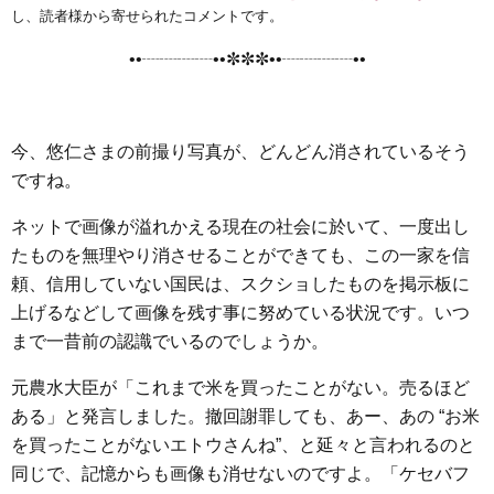
e
t
e
e
i
s
し、読者様から寄せられたコメントです。
b
t
n
e
••┈┈┈┈••✼✼✼••┈┈┈┈••
o
e
a
n
o
r
g
k
e
今、悠仁さまの前撮り写真が、どんどん消されているそう
r
ですね。
ネットで画像が溢れかえる現在の社会に於いて、一度出し
たものを無理やり消させることができても、この一家を信
頼、信用していない国民は、スクショしたものを掲示板に
上げるなどして画像を残す事に努めている状況です。いつ
まで一昔前の認識でいるのでしょうか。
元農水大臣が「これまで米を買ったことがない。売るほど
ある」と発言しました。撤回謝罪しても、あー、あの “お米
を買ったことがないエトウさんね”、と延々と言われるのと
同じで、記憶からも画像も消せないのですよ。「ケセバフ