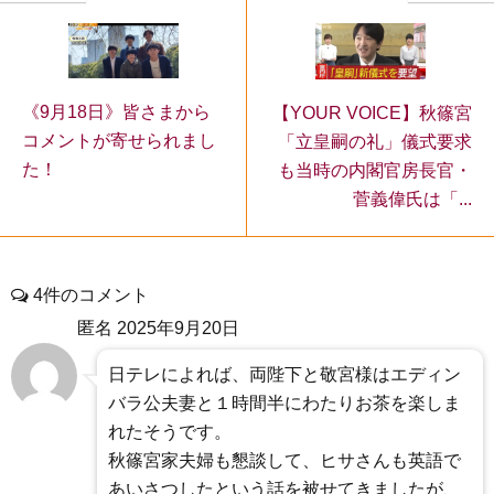
《9月18日》皆さまから
【YOUR VOICE】秋篠宮
コメントが寄せられまし
「立皇嗣の礼」儀式要求
た！
も当時の内閣官房長官・
菅義偉氏は「...
4件のコメント
匿名
2025年9月20日
日テレによれば、両陛下と敬宮様はエディン
バラ公夫妻と１時間半にわたりお茶を楽しま
れたそうです。
秋篠宮家夫婦も懇談して、ヒサさんも英語で
あいさつしたという話を被せてきましたが、