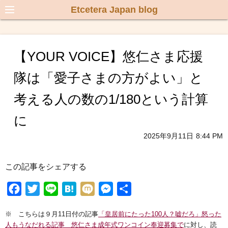
Etcetera Japan blog
【YOUR VOICE】悠仁さま応援
隊は「愛子さまの方がよい」と
考える人の数の1/180という計算
に
2025年9月11日
8:44 PM
この記事をシェアする
F
T
L
H
M
M
共
a
w
i
a
i
e
有
※ こちらは９月11日付の記事
「皇居前にたった100人？嘘だろ」怒った
c
i
n
t
x
s
人もうなだれる記事 悠仁さま成年式ワンコイン奉迎募集で
に対し、読