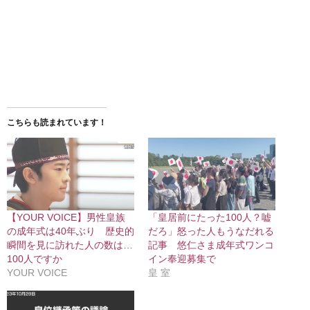
こちらも読まれています！
【YOUR VOICE】男性皇族
「皇居前にたった100人？嘘
の成年式は40年ぶり 歴史的
だろ」怒った人もうなだれる
瞬間を見に訪れた人の数は…
記事 悠仁さま成年式ワンコ
100人ですか
イン奉迎募集で
YOUR VOICE
皇 室