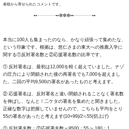
e
t
e
e
i
s
者様から寄せられたコメントです。
b
t
n
e
••┈┈┈┈••✼✼✼••┈┈┈┈••
o
e
a
n
o
r
g
k
e
本当に100人も集まったのなら、かなり頑張って集めたな、
r
という印象です。根拠は、悠仁さまの東大への推薦入学に
関する①反対署名数と②応援署名数の比率です。
① 反対署名は、最初は12,000を軽く超えていました。ナゾ
の圧力により閉鎖された後の再署名でも7,000を超えまし
た。二回の平均9,500の署名があったものと考えます。
② 応援署名は、反対署名と違い閉鎖されることなく署名数
を伸ばし、なんと！二ケタの署名を集めたと聞きました。
正確な数字は把握していませんので、こちらも平均をとり
55の署名があったと考えます(10+99)/2≒55(切上げ)
① 反対署名数：②応援署名数＝9500：55 ≒ 180：1