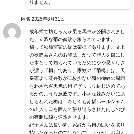
りません。
匿名
2025年8月31日
成年式で坊ちゃんが乗る馬車が公開されまし
た。立派な菊の御紋が象られています。
翻って秋篠宮家の紋は菊栂であります。父上
の秋篠宮さんのお印は、かつて罪人を磔にし
た木として知られているためにやや忌々しさ
が漂う『栂』であり、家紋の『菊栂』は、天
皇家より花弁数が二枚少ない菊の御紋の周囲
をわざわざ黒色の栂でぎっしり封じ込めてあ
るかのような意匠です。小さな棘みたいにあ
しらわれた栂は、奇しくも赤坂ヘールシャム
の出入り口を囲んで張り巡らされた内しのび
の有刺鉄線を連想させます。
紀子さんは長い間、家紋から栂の囲いを取り
払いたかったのではないでしょうか。お印と