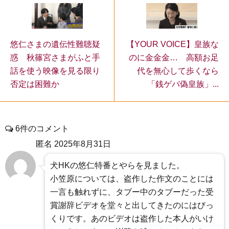
【YOUR VOICE】皇族な
悠仁さまの遺伝性難聴疑
のに金金金… 高額お足
惑 秋篠宮さまがふと手
代を無心して歩くなら
話を使う映像を見る限り
「銭ゲバ偽皇族」...
否定は困難か
6件のコメント
匿名
2025年8月31日
犬HKの悠仁特番とやらを見ました。
小笠原については、盗作した作文のことには
一言も触れずに、タブー中のタブーだった受
賞謝辞ビデオを堂々と出してきたのにはびっ
くりです。あのビデオは盗作した本人がいけ