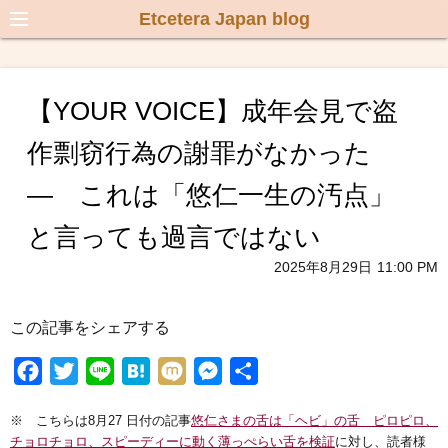
Etcetera Japan blog
【YOUR VOICE】成年会見で盗
作剽窃行為の謝罪がなかった
― これは「悠仁一生の汚点」
と言っても過言ではない
2025年8月29日
11:00 PM
この記事をシェアする
F
T
L
H
M
M
共
a
w
i
a
i
e
有
※ こちらは8月27 日付の記事
悠仁さまの舌は「ヘビ」の舌 ピロピロ、
c
i
n
t
x
s
チョロチョロ、スピーディーに動く薄っぺらい舌を検証
に対し、読者様