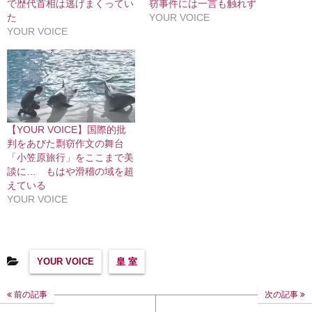
で歴代首相は逃げまくってい
窃事件には一言も触れず
た
YOUR VOICE
YOUR VOICE
【YOUR VOICE】国際的批
判をあびた剽窃作文の舞台
「小笠原旅行」をここまで美
談に… もはや滑稽の域を超
えている
YOUR VOICE
YOUR VOICE
皇 室
前の記事
次の記事