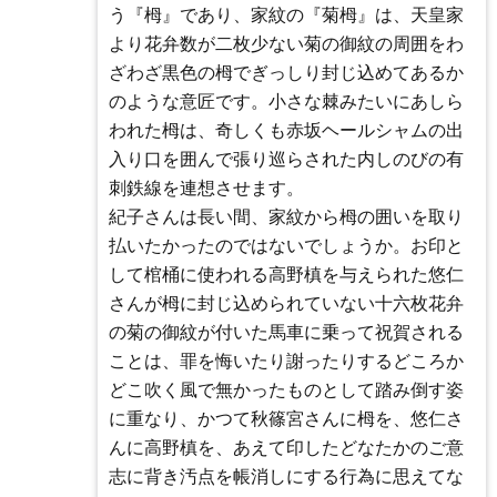
う『栂』であり、家紋の『菊栂』は、天皇家
より花弁数が二枚少ない菊の御紋の周囲をわ
ざわざ黒色の栂でぎっしり封じ込めてあるか
のような意匠です。小さな棘みたいにあしら
われた栂は、奇しくも赤坂ヘールシャムの出
入り口を囲んで張り巡らされた内しのびの有
刺鉄線を連想させます。
紀子さんは長い間、家紋から栂の囲いを取り
払いたかったのではないでしょうか。お印と
して棺桶に使われる高野槙を与えられた悠仁
さんが栂に封じ込められていない十六枚花弁
の菊の御紋が付いた馬車に乗って祝賀される
ことは、罪を悔いたり謝ったりするどころか
どこ吹く風で無かったものとして踏み倒す姿
に重なり、かつて秋篠宮さんに栂を、悠仁さ
んに高野槙を、あえて印したどなたかのご意
志に背き汚点を帳消しにする行為に思えてな