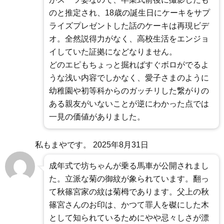
のと推定され、18歳の誕生日にケーキをサプ
ライズプレゼントした話のケーキは再現ビデ
オ。全然説得力がなく、高校生活をエンジョ
イしていた証拠になどなりません。
どのエピもちょっと掘ればすぐボロがでるよ
うな浅い内容でしかなく、愛子さまのように
幼稚園や初等科からのガッチリした繋がりの
ある親友がいないことが逆にわかった点では
一見の価値がありました。
私もまやです。
2025年8月31日
成年式で坊ちゃんが乗る馬車が公開されまし
た。立派な菊の御紋が象られています。翻っ
て秋篠宮家の紋は菊栂であります。父上の秋
篠宮さんのお印は、かつて罪人を磔にした木
として知られているためにやや忌々しさが漂