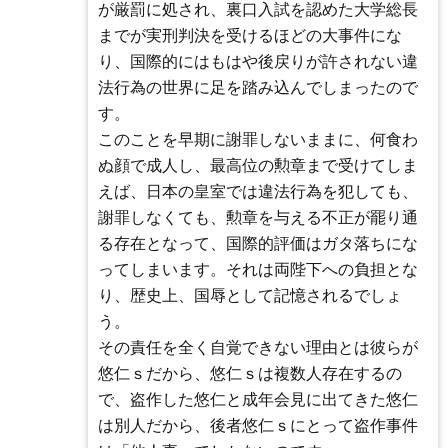
が厳罰に処され、裏口入試を認めた大学総長
までが実刑判決を受けるほどの大事件にな
り、国際的にはもはや後戻りが許されない違
法行為の世界に足を踏み込んでしまったので
す。
このことを早期に謝罪しないままに、何食わ
ぬ顔で成人し、最高位の勲章まで受けてしま
えば、日本の皇室では違法行為を犯しても、
謝罪しなくても、勲章を与える不正が罷り通
る存在となって、国際的評価はガタ落ちにな
ってしまいます。それは両陛下への負担とな
り、歴史上、国辱として記憶されるでしょ
う。
その責任を全く自覚できない理由とは彼らが
悠仁ｓだから、悠仁ｓは複数人存在するの
で、盗作した悠仁と成年会見に出てきた悠仁
は別人だから、後者悠仁ｓにとって盗作事件