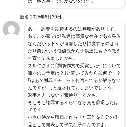
は「他人事」でしかないのです。
匿名
2025年8月30日
あ～、謝罪を期待するのは無理があります。
あそこの家では｢私達は高貴な存在である皇族
なんだから下々が遠慮したり忖度するのは当
たり前｣という価値観から子供達にもそう教え
て育てて来ましたから。
ズル仁さまに｢剽窃作文で受賞した件について
謝罪のご予定は？｣と聞いてみたら如何です？
｢はぁ？謝罪？チョット何言ってるか解らない
んですが…｣と返されておしまいでしょう。
返事さえしないで素通りするかも。
そもそも謝罪するくらいなら賞を辞退したは
ずです。
小さい時から職員に作らせた工作を自分の作
品として発表して平気な子なんですよ。