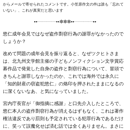
e
t
e
e
i
s
からメールで寄せられたコメントです。小笠原作文の件は誰も「忘れて
b
t
n
e
いない」、これが真実だと思います
o
e
a
n
••┈┈┈┈••✼✼✼••┈┈┈┈••
o
r
g
悠仁成年会見ではなぜ盗作剽窃行為の謝罪がなかったので
k
e
しょうか？
r
改めて問題の成年会見を振り返ると、なぜツクヒトさま
は、北九州文学館主催の子どもノンフィクション文学賞応
募作品で発覚した自身の盗作と剽窃行為について、冒頭で
きちんと謝罪しなかったのか、これでは海外では永久に
「知的財産の窃盗犯悠仁」の烙印を押されたままになるの
に潔くないなあ、と気になっていました。
宮内庁長官が「御指摘に感謝」と口先介入したところで、
悠仁本人の盗作剽窃行為が消えるはずもなく、これは著作
権法違反であり罰則も予定されている犯罪行為であるだけ
に、笑って誤魔化せば済む話では全くありません。まさに