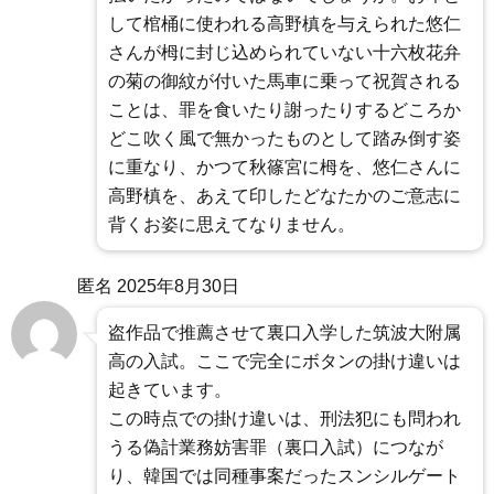
して棺桶に使われる高野槙を与えられた悠仁
さんが栂に封じ込められていない十六枚花弁
の菊の御紋が付いた馬車に乗って祝賀される
ことは、罪を食いたり謝ったりするどころか
どこ吹く風で無かったものとして踏み倒す姿
に重なり、かつて秋篠宮に栂を、悠仁さんに
高野槙を、あえて印したどなたかのご意志に
背くお姿に思えてなりません。
匿名
2025年8月30日
盗作品で推薦させて裏口入学した筑波大附属
高の入試。ここで完全にボタンの掛け違いは
起きています。
この時点での掛け違いは、刑法犯にも問われ
うる偽計業務妨害罪（裏口入試）につなが
り、韓国では同種事案だったスンシルゲート