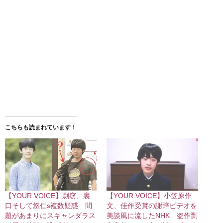
こちらも読まれています！
【YOUR VOICE】剽窃、裏
【YOUR VOICE】小笠原作
口そして悠仁s複数疑惑 問
文、佳作受賞の謝辞ビデオを
題があまりにスキャンダラス
美談風に流したNHK 盗作剽