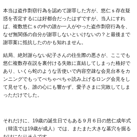
本当は盗作剽窃行為を認めて謝罪した方が、悠仁ｓ存在疑
惑を否定するには好都合だったはずですが、当人にすれ
ば、複数悠仁ｓの中の誰か一人がやった盗作剽窃行為を、
なぜ無関係の自分が謝罪しないといけないの？と最後まで
謝罪案に抵抗したのかも知れません。
結局、絶対謝らない紀子さんの往生際の悪さが、ここでも
悠仁複数存在説を裏付ける失敗に直結してしまった格好で
あり、いくら蛇のような舌使いで内容空疎な会見台本をカ
ンニングでもってぺちゃぺちゃ読み上げるロング会見をし
て見せても、誰の心にも響かず、愛子さまに完敗してしま
っただけでした。
それだけに、19歳の誕生日でもある９月６日の悠仁成年式
（韓流では19歳が成人）では、またまた大きな墓穴を掘る
だけになりそうです。