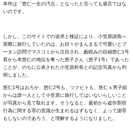
本件は「悠仁一生の汚点」となったと言っても過言ではな
いのです。
しかし、このサイトでの追求と検証により、小笠原諸島へ
実際に旅行していたのは、お目々がまんまるで可愛いとブ
ータン訪問でマスコミから注目され、藪睨みの目細悠仁1号
君から本悠仁の地位を奪った悠子さん（悠子1号）であった
ことが、のちに公表された小笠原村長との記念写真から判
明しました。
悠仁1号はおろか、悠仁2号も、ツクヒトも、悠仁ｓ男子組
からは誰一人として小笠原に旅行してはいないらしいこと
が写真から見て取れます。そうなると、最初から盗作剽窃
行為に関する罪の意識が生まれるはずもなく、よって謝罪
もしないのであろう、と理解するようになりました。