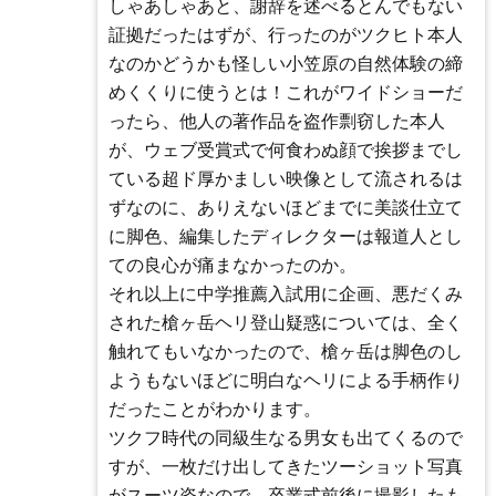
しゃあしゃあと、謝辞を述べるとんでもない
証拠だったはずが、行ったのがツクヒト本人
なのかどうかも怪しい小笠原の自然体験の締
めくくりに使うとは！これがワイドショーだ
ったら、他人の著作品を盗作剽窃した本人
が、ウェブ受賞式で何食わぬ顔で挨拶までし
ている超ド厚かましい映像として流されるは
ずなのに、ありえないほどまでに美談仕立て
に脚色、編集したディレクターは報道人とし
ての良心が痛まなかったのか。
それ以上に中学推薦入試用に企画、悪だくみ
された槍ヶ岳ヘリ登山疑惑については、全く
触れてもいなかったので、槍ヶ岳は脚色のし
ようもないほどに明白なヘリによる手柄作り
だったことがわかります。
ツクフ時代の同級生なる男女も出てくるので
すが、一枚だけ出してきたツーショット写真
がスーツ姿なので、卒業式前後に撮影したも