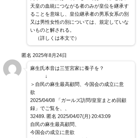
天皇の血統につながる者のみが皇位を継承す
ることを意味し、皇位継承者の男系女系の別
又は男性女性の別については、規定していな
いものと解される。
（詳しくは本文で）
匿名
2025年8月24日
麻生氏本音は三笠宮家に養子を？
↓
＞自民の麻生最高顧問、今国会の成立に意
欲
2025/04/08 「ガールズ訪問/皇室まとめ回顧
録」でご覧を、、
32489. 匿名 2025/04/07(月) 20:43:09
自民の麻生最高顧問、
今国会の成立に意欲