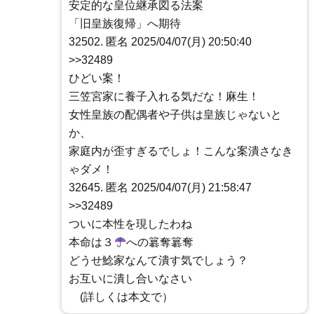
安定的な皇位継承図る法案
「旧皇族復帰」へ期待
32502. 匿名 2025/04/07(月) 20:50:40
>>32489
ひどい案！
三笠宮家に養子入れる気だな！麻生！
女性皇族の配偶者や子供は皇族じゃないと
か、
家庭内が歪すぎるでしょ！こんな案潰さなき
ゃダメ！
32645. 匿名 2025/04/07(月) 21:58:47
>>32489
ついに本性を現したわね
本命は３
への簒奪簒奪
どうせ鯰家なんて潰す気でしょう？
お互いに潰し合いなさい
(詳しくは本文で）