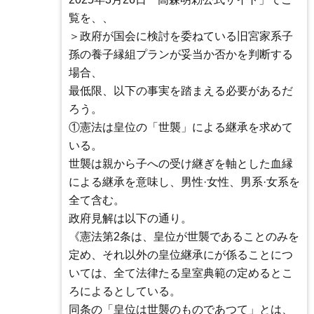
覧を、、
＞政府が国会に検討を委ねている旧宮家系子
孫の養子縁組プランが妥当か否かを判断する
場合、
最低限、以下の事実を踏まえる必要があるだ
ろう。
①憲法は皇位の「世襲」による継承を求めて
いる。
世襲は親から子への受け継ぎを軸とした血縁
による継承を意味し、男性·女性、男系·女系を
全て含む。
政府見解は以下の通り。
《憲法第2条は、皇位が世襲であることのみを
定め、それ以外の皇位継承にが係ることにつ
いては、全て法律たる皇室典範の定めるとこ
ろによるとしている。
同条の「皇位は世襲のものであつて」とは、