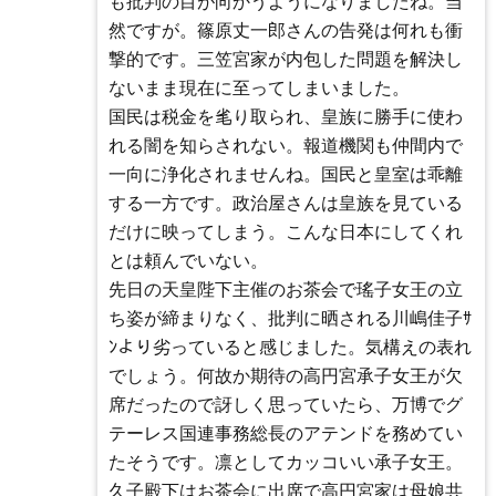
も批判の目が向かうようになりましたね。当
然ですが。篠原丈一郎さんの告発は何れも衝
撃的です。三笠宮家が内包した問題を解決し
ないまま現在に至ってしまいました。
国民は税金を毟り取られ、皇族に勝手に使わ
れる闇を知らされない。報道機関も仲間内で
一向に浄化されませんね。国民と皇室は乖離
する一方です。政治屋さんは皇族を見ている
だけに映ってしまう。こんな日本にしてくれ
とは頼んでいない。
先日の天皇陛下主催のお茶会で瑤子女王の立
ち姿が締まりなく、批判に晒される川嶋佳子ｻ
ﾝより劣っていると感じました。気構えの表れ
でしょう。何故か期待の高円宮承子女王が欠
席だったので訝しく思っていたら、万博でグ
テーレス国連事務総長のアテンドを務めてい
たそうです。凛としてカッコいい承子女王。
久子殿下はお茶会に出席で高円宮家は母娘共