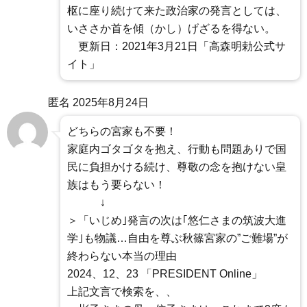
枢に座り続けて来た政治家の発言としては、
いささか首を傾（かし）げざるを得ない。
更新日：2021年3月21日「高森明勅公式サ
イト」
匿名
2025年8月24日
どちらの宮家も不要！
家庭内ゴタゴタを抱え、行動も問題ありで国
民に負担かける続け、尊敬の念を抱けない皇
族はもう要らない！
↓
＞「いじめ｣発言の次は｢悠仁さまの筑波大進
学｣も物議…自由を尊ぶ秋篠宮家の”ご難場”が
終わらない本当の理由
2024、12、23 「PRESIDENT Online」
上記文言で検索を、、