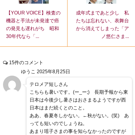
【YOUR VOICE】検査の
成年式まであと少し 私
機器と手法が未発達で癌
たちは忘れない、表舞台
の発見も遅れがち 昭和
から消えてしまった「ア
30年代なら「...
ノ悠仁さま...
15件のコメント
ゆうこ
2025年8月25日
テロメア短しさん
こちらも暑いです。(ー_ー;) 長期予報から東
日本は今後少し暑さはおさまるようですが西
日本はまだ続くとのこと。
ああ、春夏冬しかない。←秋がない。(笑) あ
っても短いのでしょうね。
あまり瑶子さまの事を知らなかったのですが