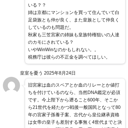
いる？？
姉は京都にマンションを買って住んでいて白
足袋族とも仲が良く、また皇族として仲良く
しているのも問題だ。
秋家も三笠宮家の姉妹も皇族特権狙いの人達
のカモにされている？
いやWinWinなのかもしれない。。
税務庁は彼らの不正金を調べてほしい。
皇室を憂う
2025年8月24日
旧宮家は血のスペアとか血のリレーとか値打
ちを付けているのなら、当然DNA鑑定が必須
です。今上陛下から遡ること600年、そこか
ら21世代を経たかつ戦後一般国民となって80
年の宮家子孫養子案、古代から皇位継承資格
は女帝の皇子も差別する事無く4世代までと決