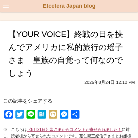
Etcetera Japan blog
【YOUR VOICE】終戦の日を挟
んでアメリカに私的旅行の瑶子
さま 皇族の自覚って何なので
しょう
2025年8月24日
12:10 PM
この記事をシェアする
F
T
L
H
M
M
共
a
w
i
a
i
e
有
※ こちらは
《8月21日》皆さまからコメントが寄せられました！
に対
c
i
n
t
x
s
し、読者様から寄せられたコメントです。寬仁親王妃信子さまとお嬢様