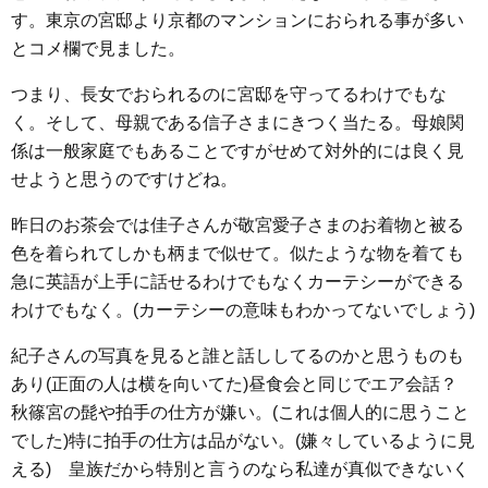
す。東京の宮邸より京都のマンションにおられる事が多い
とコメ欄で見ました。
つまり、長女でおられるのに宮邸を守ってるわけでもな
く。そして、母親である信子さまにきつく当たる。母娘関
係は一般家庭でもあることですがせめて対外的には良く見
せようと思うのですけどね。
昨日のお茶会では佳子さんが敬宮愛子さまのお着物と被る
色を着られてしかも柄まで似せて。似たような物を着ても
急に英語が上手に話せるわけでもなくカーテシーができる
わけでもなく。(カーテシーの意味もわかってないでしょう)
紀子さんの写真を見ると誰と話ししてるのかと思うものも
あり(正面の人は横を向いてた)昼食会と同じでエア会話？
秋篠宮の髭や拍手の仕方が嫌い。(これは個人的に思うこと
でした)特に拍手の仕方は品がない。(嫌々しているように見
える) 皇族だから特別と言うのなら私達が真似できないく