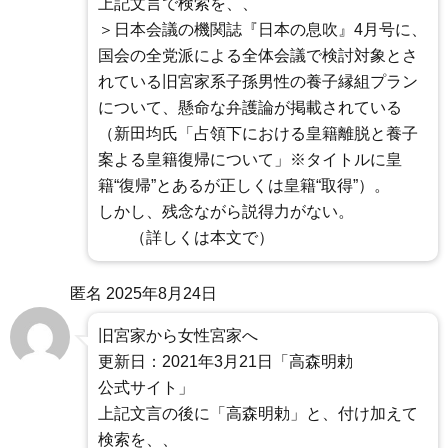
上記文言で検索を、、
＞日本会議の機関誌『日本の息吹』4月号に、
国会の全党派による全体会議で検討対象とさ
れている旧宮家系子孫男性の養子縁組プラン
について、懸命な弁護論が掲載されている
（新田均氏「占領下における皇籍離脱と養子
案よる皇籍復帰について」※タイトルに皇
籍“復帰”とあるが正しくは皇籍“取得”）。
しかし、残念ながら説得力がない。
（詳しくは本文で）
匿名
2025年8月24日
旧宮家から女性宮家へ
更新日：2021年3月21日「高森明勅
公式サイト」
上記文言の後に「高森明勅」と、付け加えて
検索を、、