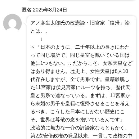
匿名
2025年8月24日
アノ麻生太郎氏の改憲論・旧宮家「復帰」論
とは、、
↓
＞「日本のように、二千年以上の長きにわた
って同じ場所で、同じ皇室を戴いている国は
他に1つもない。…だからこそ、女系天皇など
はあり得ません。歴史上、女性天皇は8人10
代存在しますが、全て男系です。皇籍離脱し
た11宮家は伏見宮家にルーツを持ち、歴代天
皇と男系で連なっている。まずは、11宮家か
ら未婚の男子を皇籍に復帰させることを考え
るべき。こうした日本にしかない歴史にこ
そ、世界は尊敬の念を抱いているんです」
政治的に無力な一介の評論家ならともかく、
第2次安倍政権の発足以来、一貫して政権の中