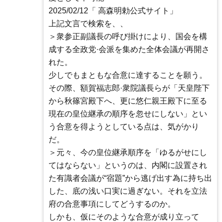
2025/02/12「 高森明勅公式サイト」
上記文言で検索を、、
＞衆参正副議長の呼び掛けにより、国会を構
成する全政党·会派を集めた全体会議が再開さ
れた。
少しでもまともな合意に達することを願う。
その際、額賀福志郎·衆院議長らが「天皇陛下
から秋篠宮殿下へ、更に悠仁親王殿下に至る
現在の皇位継承の順序を忽せにしない」とい
う合意を得ようとしている点は、気がかり
だ。
＞元々、今の皇位継承順序を「ゆるがせにし
てはならない」というのは、内閣に設置され
た有識者会議が“宿題”から逃げ出す為に持ち出
した、底の浅い口実に過ぎない。それを立法
府の合意事項にしてどうするのか。
しかも、仮にそのような合意が成り立って