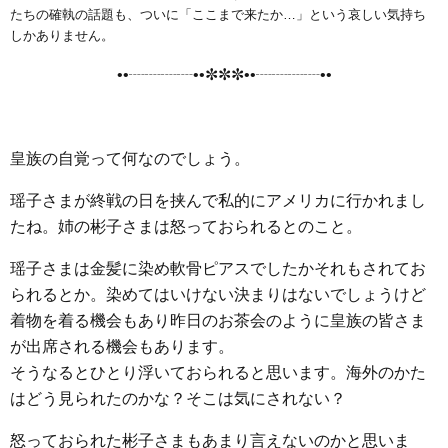
e
t
e
e
i
s
たちの確執の話題も、ついに「ここまで来たか…」という哀しい気持ち
b
t
n
e
しかありません。
o
e
a
n
••┈┈┈┈••✼✼✼••┈┈┈┈••
o
r
g
k
e
r
皇族の自覚って何なのでしょう。
瑶子さまが終戦の日を挟んで私的にアメリカに行かれまし
たね。姉の彬子さまは怒っておられるとのこと。
瑶子さまは金髪に染め軟骨ピアスでしたかそれもされてお
られるとか。染めてはいけない決まりはないでしょうけど
着物を着る機会もあり昨日のお茶会のように皇族の皆さま
が出席される機会もあります。
そうなるとひとり浮いておられると思います。海外のかた
はどう見られたのかな？そこは気にされない？
怒っておられた彬子さまもあまり言えないのかと思いま