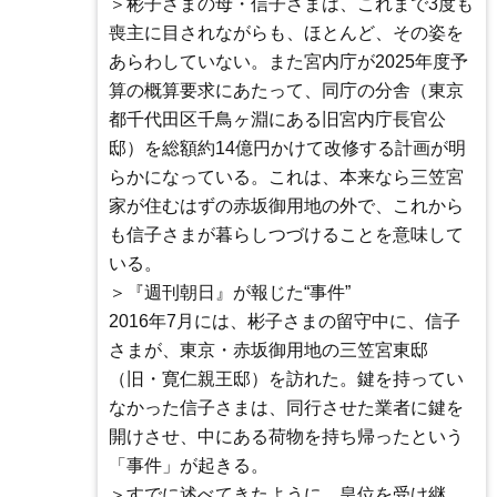
＞彬子さまの母・信子さまは、これまで3度も
喪主に目されながらも、ほとんど、その姿を
あらわしていない。また宮内庁が2025年度予
算の概算要求にあたって、同庁の分舎（東京
都千代田区千鳥ヶ淵にある旧宮内庁長官公
邸）を総額約14億円かけて改修する計画が明
らかになっている。これは、本来なら三笠宮
家が住むはずの赤坂御用地の外で、これから
も信子さまが暮らしつづけることを意味して
いる。
＞『週刊朝日』が報じた“事件”
2016年7月には、彬子さまの留守中に、信子
さまが、東京・赤坂御用地の三笠宮東邸
（旧・寛仁親王邸）を訪れた。鍵を持ってい
なかった信子さまは、同行させた業者に鍵を
開けさせ、中にある荷物を持ち帰ったという
「事件」が起きる。
＞すでに述べてきたように、皇位を受け継