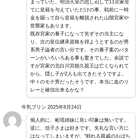
まっていた。明治天皇の思し召しで11宮家全
てに皇籍を与えていただけの事、戦前に一時
金を賜って自ら皇籍を離脱された山階宮家や
世襲家もあります。
既存宮家の養子になって先ずその当主にな
り、次の皇位継承資格を得ようとするのが男
系男子論者の言い分です。その養子案のパタ
ーンがいろいろある事も驚きでした。余談で
すが宮家の北白川宮能久親王は亡くなられて
から、隠し子が2人も出てきたそうですよ。
中々のモテ男だったそうです。本当に血のリ
レーと確信出来るかな？
牛乳プリン
2025年8月24日
個人的に、彬瑶姉妹に良い印象は無いです。
逆に、信子さまは好きです。失礼な言い方に
はなってしまいますが、“頼れる親戚のおばち