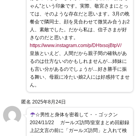
ゃん”という印象です。実際、敬宮さまにとっ
ては、そのような存在だと思います。3月の晩
餐会で隣同士、顔を見合わせて微笑み合うお2
人、素敵でした。だから私は、信子さまが好
きなのだと思います。
https://www.instagram.com/p/DHtxsojBtpV/
皇族といえど、人間だから親子間の確執があ
るのは仕方ないのかもしれませんが…姉妹に
も言い分があるのでしょうが…好き勝手に振
る舞い、母親に冷たい娘2人には好感持てませ
ん。
匿名
2025年8月24日
☆男性と身体を密着して・・ゴックン
2024/11/22 ガールズ訪問/皇室まとめ回顧録
上記文言の前に「ガールズ訪問」と入れて検