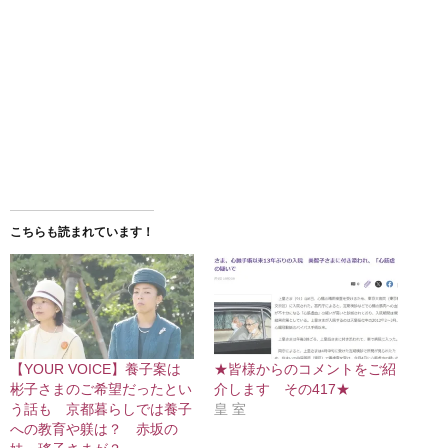
こちらも読まれています！
【YOUR VOICE】養子案は
★皆様からのコメントをご紹
彬子さまのご希望だったとい
介します その417★
う話も 京都暮らしでは養子
皇 室
への教育や躾は？ 赤坂の