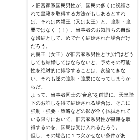
＞旧宮家系国民男性が、国民の多くに祝福さ
れて皇籍を取得する方法がもしあるとすれ
ば、それは内親王（又は女王）と、強制・強
要ではなく（！）、当事者のお気持ちの自然
な帰結として、めでたく結婚された場合だけ
だろう。
内親王（女王）が旧宮家系男性と“だけ”はどう
しても結婚してはならないと、予めその可能
性を絶対的に排除することは、勿論できな
い。それも逆の強制・強要になってしまうか
らだ。
よって、当事者同士の“合意”を前提に、天皇陛
下のお許しを得て結婚される場合は、そこに
強制・強要・策略などの影が全く払拭されて
いる限りにおいて、旧宮家系男性が皇籍を取
得するのを、国民は受け入れるだろう。
但し、その場合に１つ欠かせない条件があ