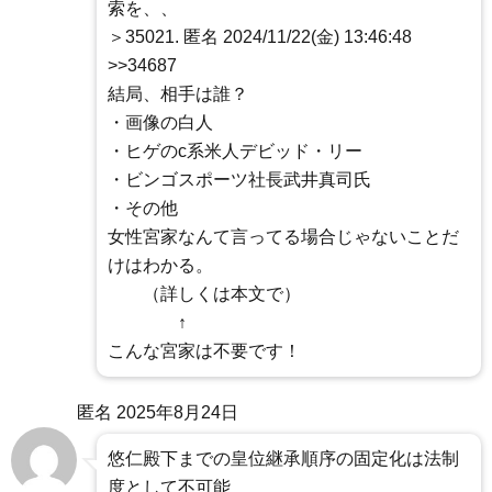
索を、、
＞35021. 匿名 2024/11/22(金) 13:46:48
>>34687
結局、相手は誰？
・画像の白人
・ヒゲのc系米人デビッド・リー
・ビンゴスポーツ社長武井真司氏
・その他
女性宮家なんて言ってる場合じゃないことだ
けはわかる。
（詳しくは本文で）
↑
こんな宮家は不要です！
匿名
2025年8月24日
悠仁殿下までの皇位継承順序の固定化は法制
度として不可能