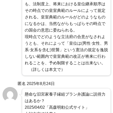
も、法制度上、将来における皇位継承順序は
その時点での皇室典範のルールによって規定
される。皇室典範のルールがどのようなもの
になるかは、当然ながらもっぱらその時点で
の国会の意思に委ねられる。
現時点でどのような立法府の合意がなされよ
うとも、それによって「皇位は(男性·女性、男
系·女系を含む)世襲」という憲法の規定を逸脱
しない範囲内で皇室典範の改正が将来に行わ
れることを、予め制限することは出来ない。
（詳しくは本文で）
匿名
2025年8月24日
懸命な旧宮家養子縁組プラン弁護論に説得力
はあるか？
2025/04/02「高森明勅公式サイト」