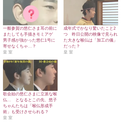
一般参賀の悠仁さま耳の前に
成年式でかなり驚いたこと2
またしても手描きモミアゲ
つ 昨日公開の映像で見られ
男子感が強かった悠仁1号に
た大きな喉仏は「加工の儀」
寄せなくちゃ…？
だった？
皇 室
皇 室
歌会始の悠仁さまに立派な喉
仏… となるとこの先、悠子
ちゃんたちは「喉仏形成手
術」も受けさせられる？
皇 室