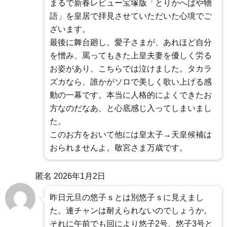
まるで新春レビュー宝塚版「とりかへばや物
語」を皇居で拝見させていただいた心境でご
ざいます。
最後に舞台廻し。愛子さまが、あれほど自分
を憎み、罵ってもきた上皇夫妻を優しく労る
お姿があり、こちらでは泣けました。タカラ
ズカなら、誰かがソロで美しく歌い上げる感
動の一幕です。本当に人格的によくできたお
方なのだなあ、と心底感じ入ってしまいまし
た。
このお方をおいて他には皇太子→天皇候補は
おられませんよ。敬宮さま万歳です。
匿名
2026年1月2日
昨日元旦の悠子ｓとは別悠子ｓに見えまし
た。連チャンは耐えられないのでしょうか。
それに午前でも回により悠子2号、悠子3号と