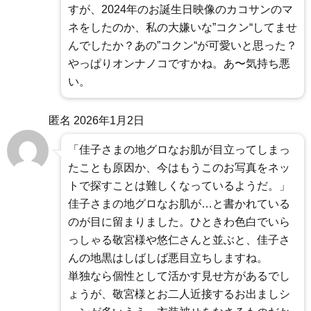
すが、2024年のお誕生日映像のカコサンのマ
ネをしたのか、私の大嫌いな”コクン“してませ
んでしたか？あの”コクン“が可愛いと思った？
やっぱりオンナノコですかね。あ〜気持ち悪
い。
匿名
2026年1月2日
「佳子さまの地グロなお肌が目立ってしまっ
たことも原因か、今はもうこのお写真をネッ
トで探すことは難しくなっているようだ。」
佳子さまの地グロなお肌が…と書かれている
のが目に留まりました。ひときわ色白でいら
っしゃる敬宮様や悠仁さんと並ぶと、佳子さ
んの地黒はしばしば悪目立ちしますね。
単独なら個性として活かす見せ方があるでし
ょうが、敬宮様とお二人近接するお出ましシ