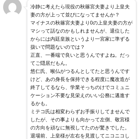
冷静に考えたら現役の秋篠宮夫妻より上皇夫
妻の方が上って並びになってませんか？
マイナスの秋篠宮夫妻より0の上皇夫妻の方が
マシって話なのかもしれませんが、退位した
からには内廷皇族というより一宮家に準ずる
扱いで問題ないのでは？
正直、一番端で良いと思うんですよね。だっ
てご隠居だもん。
悠仁氏、喉仏がつるんとしてたと思うんです
けど、あの身長を保持できる程度に魔改造が
終了してるなら、学業そっちのけでコミュニ
ケーション不要な見栄えのいい公務に邁進す
るかも。
ミテコ氏は相変わらずお手振りしてませんで
したが、その事よりも向かって左側、敬宮様
の方向を頑なに無視してたのが驚きでした。
退場前、上皇様が左右を見渡してニコニコし