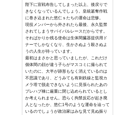
陛下に宣戦布告してしまった以上、後戻りで
きなくなっているんでしょう。皇統簒奪作戦
に巻き込まれた悠仁ｓたちの運命は悲惨。
現役メンバーから外されたら最後、永久監禁
されてしまうサバイバルレースだからです。
そればかりか残る使命は生体間臓器提供用ド
ナーでしかなくなり、生かさぬよう殺さぬよ
うの人生が待っています。
最初はまさかと思っていましたが、これだけ
個体間の顔が違う子らがマスコミに撮られて
いたのに、大半が跡形もなく消えているのは
不思議であり、どうみても有刺鉄線と監視カ
メラ塔で脱走できないように見張られたあの
プレハブ棟に厳重に閉じ込められているとし
か考えられません。恐らく拘禁反応が起き廃
人となったか、悠仁1号のような運命を辿って
いるのでしょうが政治家はみな見て見ぬ振り