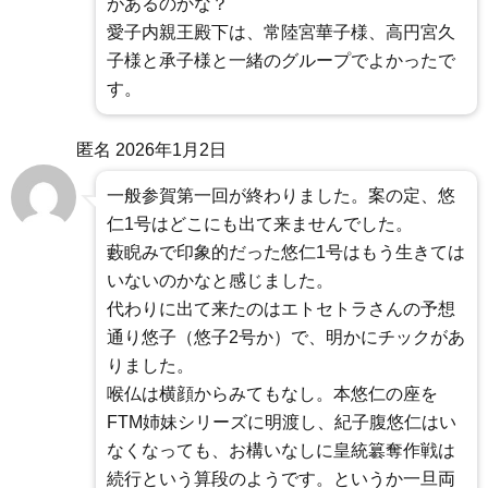
があるのかな？
愛子内親王殿下は、常陸宮華子様、高円宮久
子様と承子様と一緒のグループでよかったで
す。
匿名
2026年1月2日
一般参賀第一回が終わりました。案の定、悠
仁1号はどこにも出て来ませんでした。
藪睨みで印象的だった悠仁1号はもう生きては
いないのかなと感じました。
代わりに出て来たのはエトセトラさんの予想
通り悠子（悠子2号か）で、明かにチックがあ
りました。
喉仏は横顔からみてもなし。本悠仁の座を
FTM姉妹シリーズに明渡し、紀子腹悠仁はい
なくなっても、お構いなしに皇統簒奪作戦は
続行という算段のようです。というか一旦両