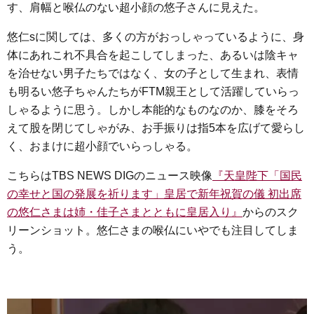
す、肩幅と喉仏のない超小顔の悠子さんに見えた。
o
e
a
n
o
r
g
悠仁sに関しては、多くの方がおっしゃっているように、身
k
e
体にあれこれ不具合を起こしてしまった、あるいは陰キャ
を治せない男子たちではなく、女の子として生まれ、表情
r
も明るい悠子ちゃんたちがFTM親王として活躍していらっ
しゃるように思う。しかし本能的なものなのか、膝をそろ
えて股を閉じてしゃがみ、お手振りは指5本を広げて愛らし
く、おまけに超小顔でいらっしゃる。
こちらはTBS NEWS DIGのニュース映像
『天皇陛下「国民
の幸せと国の発展を祈ります」皇居で新年祝賀の儀 初出席
の悠仁さまは姉・佳子さまとともに皇居入り』
からのスク
リーンショット。悠仁さまの喉仏にいやでも注目してしま
う。