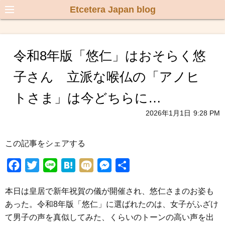
Etcetera Japan blog
令和8年版「悠仁」はおそらく悠
子さん 立派な喉仏の「アノヒ
トさま」は今どちらに…
2026年1月1日
9:28 PM
この記事をシェアする
F
T
L
H
M
M
共
a
w
i
a
i
e
有
本日は皇居で新年祝賀の儀が開催され、悠仁さまのお姿も
c
i
n
t
x
s
あった。令和8年版「悠仁」に選ばれたのは、女子がふざけ
e
t
e
e
i
s
て男子の声を真似してみた、くらいのトーンの高い声を出
b
t
n
e