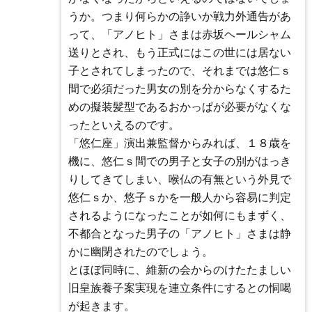
うか。つまり何らかの諍いか戦力外通告があ
って、「アノヒト」さまは赤坂ヘールシャム
送りとされ、もう正式にはこの世には居ない
子とされてしまったので、それまでは悠仁ｓ
間で必須だった男女の別を分からなくするた
めの擬装髪型であるおかっぱが必要がなくな
ったといえるのです。
「悠仁座」演出兼監督からみれば、１８歳を
機に、悠仁ｓ間での男子と女子の別がはっき
りしてきてしまい、喉仏の有無という外見で
悠仁ｓか、悠子ｓかを一般人から容易に判定
されるようになったことが如何にもまずく、
不都合となった男子の「アノヒト」さまは静
かに幽閉されたのでしょう。
とほぼ同時に、維新の会からのけたたましい
旧皇族養子案実現を連立条件にするとの恫喝
が起きます。