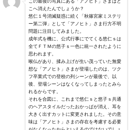
この最後の写真にある「アノヒト」さまはど
こへ消えたんでしょうか？
悠仁１号消滅疑惑に続く「秋篠宮家ミステリ
ー第二弾」として「アノヒト」さま行方不明
問題に注目してみました。
成年式を機に、公式行事にでてくる悠仁ｓは
全てＦＴＭの悠子ｓ一色に統一されたように
思われます。
喉仏があり、揉み上げが生い茂っていた無愛
想な「アノヒト」さまが登場したのは、ツク
フ卒業式での登校の列シーンが最後で、以
後、登場シーンはなくなってしまったとみら
れるからです。
それを合図に、これまで悠仁ｓと悠子ｓ共通
のヘアスタイルだったおかっぱが消え、耳を
大きく出すカットに変更されました。その意
味は「アノヒト」さまの存在を考慮する必要
がなくなったからといえるのではないでしょ