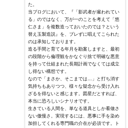
た。
当ブログにおいて、『「影武者が雇われてい
る」のではなく、万が一のことを考えて「悠
仁さま」を複数造っておいたのでは？という
替え玉製造説』を、ブレずに唱えてこられた
のは承知しております。
造る手間と育てる年月を勘案しますと、最初
の段階から倫理観をかなぐり捨て明確な悪意
を持って仕組まれた長期計画でなくては成立
し得ない構想です。
なので「まさか、そこまでは…」と打ち消す
気持ちもありつつ、様々な疑念から受け入れ
ざるを得ないと感じます。図星だとすれば、
本当に恐ろしいシナリオです。
生きている人間を、単なる道具としか看做さ
ない傲慢さ。実現するには、悪事に手を染め
加担してくれる専門職の介在が必須です。ト