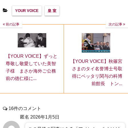
YOUR VOICE
皇 室
前の記事
次の記事
【YOUR VOICE】ずっと
【YOUR VOICE】秋篠宮
尊敬し敬愛していた美智
さまのタイ名誉博士号取
子様 まさか海外ご公務
得にベッタリ関与の科博
前の徳仁様に...
前館長 トン...
16件のコメント
匿名
2026年1月5日