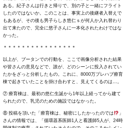
ある。紀子さんは行きと帰りで、別の子と一緒にフライト
したのではないか。このことは、事実上の後継者入替えで
もあるが、その後も男子らしき悠仁ｓが何人か入れ替わり
出て来たので、完全に悠子さんに一本化されたわけではな
かった。
＊＊＊＊＊＊＊＊＊＊＊＊＊＊＊＊
以上が、ブータンでの行動を、ここで画像分析された結果
や皆さんの意見などで、誰が、どのシーンに投入されてい
たかをざっと分析したもの。これに、8000万プレハブ療育
棟で起きていたことを掛け合わすと、見えてくるのは…。
⑦ 療育棟は、最初の悠仁生誕から1年以上経ってから建て
られたので、乳児のための施設ではなかった。
⑧ 投稿を頂いた「療育棟は、秘密にしたかったのでは
」
さんの情報では、「循環器系医師1人と看護師5人が、24時
間体制で療育」されていたそうなので、そのころからイン