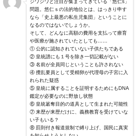
ジワジワと注目が集まってきている「悠仁s」
問題。悠仁ｓの法的地位とは、はっきり申す
なら「史上最悪の私生児集団」ということに
なるのではないでしょうか。
そして、どんなに高額の費用を支払って療育
や医療が施されていたとしても……
① 公的に認知されていない子供たちである
② 皇統譜にも１号を除き一切記載がない
③ 名前が全員同じということも許されない
④ 攪乱要員として受精卵が代理母の子宮に入
れられた疑惑
⑤ 皇統に属することを証明するためにもDNA
鑑定が必要なのに野放し状態
⑥ 皇統簒奪目的の道具として生まれた可能性
⑦ 来歴が来歴だけに、義務教育を受けていな
い子もいる？
⑧ 罰則付き報道規制で縛り上げ、国民に真実
を知らせようとしない