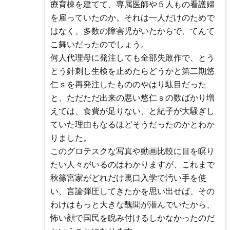
療育棟を建てて、専属医師や５人もの看護婦
を雇っていたのか。それは一人だけのためで
はなく、多数の障害児がいたからで、てんて
こ舞いだったのでしょう。
何人代理母に発注しても全部失敗作で、とう
とう針刺し生検を止めたらどうかと第二期悠
仁ｓを再発注したもののやはり駄目だった
と、ただただ出来の悪い悠仁ｓの数ばかり増
えては、食費が足りない、と紀子が大騒ぎし
ていた理由もなるほどそうだったのかとわか
りました。
このグロテスクな写真や動画比較に目を瞑り
たい人々がいるのはわかりますが、これまで
秋篠宮家がどれだけ裏口入学で汚い手を使
い、言論弾圧してきたかを思い出せば、その
わけはもっと大きな醜聞が潜んでいたから、
怖い顔で国民を睨み付けるしかなかったのだ