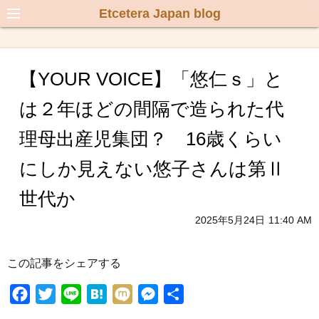
Etcetera Japan blog
【YOUR VOICE】「悠仁ｓ」と
は２年ほどの間隔で造られた代
理母出産児集団？ 16歳くらい
にしか見えない悠子さんは第Ⅱ
世代か
2025年5月24日
11:40 AM
この記事をシェアする
F
T
L
H
M
M
共
a
w
i
a
i
e
有