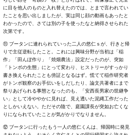
に目を他人のものと入れ替えたのでは、とまで言われてい
たことを思い出しましたが、実は同じ顔の動画もあったと
わかったので、さては別の子を使ったなと納得させられた
次第です。
⑪ ブータンに連れられていった二人の悠仁ｓが、行きと帰
りで主従逆転したこと。これには興味分野が当初は「稲
作」「田んぼ作り」「焼畑農法」設定だったのが、突如
「トンボの生態」にとって変わり、ヒストリーがすっかり
書き換えられたことも傍証となるはず。慌てて稲作研究者
がトンボ観察のお手伝いをしだしたり、論文共著者にまで
祭りあげられる事態となったのも、「安西長男家の世継争
い」として冷ややかに見れば、見え透いた泥縄工作だった
としかいえない。ただその陰で、庭園課長が突如お亡くな
りになられていたことが気がかりでなりません。
⑫ ブータンに行ったもう一人の悠仁くんは、帰国時に発見
されないよう、おそらく文仁さんとの同行帰国すら許され