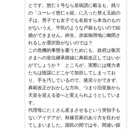
とです。悠仁１号なら皇統譜に載るも、残り
の「ユーレイ悠仁ｓ組」に入った替え玉組の
子は、男子でも女子でも名前すら本当のもの
がないうえ、平民のような戸籍もないので結
婚ができません。終生、赤坂御用地に幽閉さ
れるしか選択肢がないのでは？
この危機的事態を憂うためにも、政府は敬宮
さまへの皇位継承路線に典範改正してはいか
がでしょうか？ ところが、実際には権力者
たちは陰謀にどこかで加担してしまってお
り、手を汚しているので、後戻りができず、
典範改正がおかしな方向、つまり旧皇族から
天皇を迎える姿へと変えられようとしていま
す。
代理母にたくさん産まさせるという突拍子も
ないアイデアが、秋篠宮家のあり方を狂わせ
てしまいました。国民の間では今、間違い探