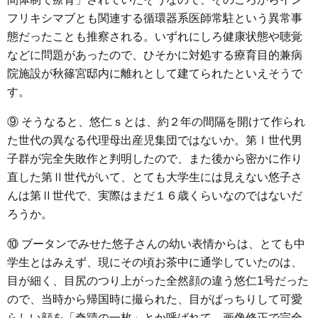
フリキシマブとも関連する循環器系医師常駐という異常事
態だったことも推察される。いずれにしろ健康状態や聴覚
などに問題があったので、ひそかに対処する療育目的兼病
院施設が秋篠宮邸内に離れとして建てられたといえそうで
す。
⑨ そうなると、悠仁ｓとは、約２年の間隔を開けて作られ
た世代の異なる代理母出産児集団ではないか。第Ⅰ世代男
子群が完全失敗作と判明したので、また後から密かに作り
直した第Ⅱ世代がいて、とても大学生には見えない悠子さ
んは第Ⅱ世代で、実際はまだ１６歳くらいなのではないだ
ろうか。
⑩ ブータンでみせた悠子さんの幼い表情からは、とても中
学生とはみえず、現にその頃お茶中に通学していたのは、
目が細く、目尻のつり上がった全然顔の違う悠仁1号だった
ので、当時から帰国時に撮られた、目がぱっちりして可愛
らしい顔を「奇蹟の一枚」とか呼ばれて、画像修正で完全