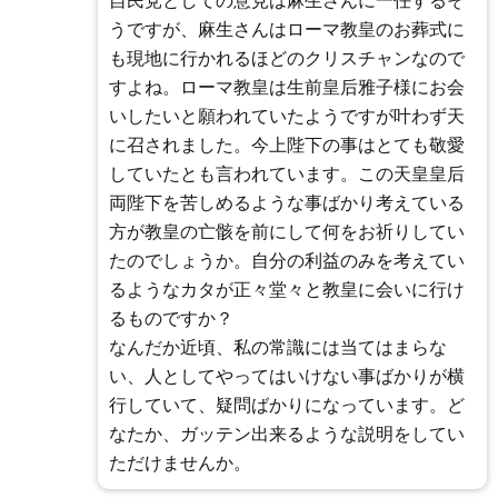
自民党としての意見は麻生さんに一任するそ
うですが、麻生さんはローマ教皇のお葬式に
も現地に行かれるほどのクリスチャンなので
すよね。ローマ教皇は生前皇后雅子様にお会
いしたいと願われていたようですが叶わず天
に召されました。今上陛下の事はとても敬愛
していたとも言われています。この天皇皇后
両陛下を苦しめるような事ばかり考えている
方が教皇の亡骸を前にして何をお祈りしてい
たのでしょうか。自分の利益のみを考えてい
るようなカタが正々堂々と教皇に会いに行け
るものですか？
なんだか近頃、私の常識には当てはまらな
い、人としてやってはいけない事ばかりが横
行していて、疑問ばかりになっています。ど
なたか、ガッテン出来るような説明をしてい
ただけませんか。