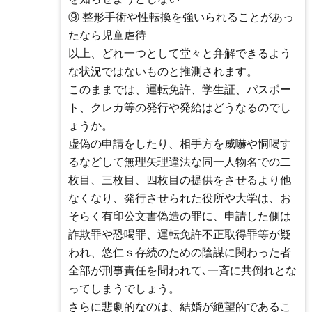
⑨ 整形手術や性転換を強いられることがあっ
たなら児童虐待
以上、どれ一つとして堂々と弁解できるよう
な状況ではないものと推測されます。
このままでは、運転免許、学生証、パスポー
ト、クレカ等の発行や発給はどうなるのでし
ょうか。
虚偽の申請をしたり、相手方を威嚇や恫喝す
るなどして無理矢理違法な同一人物名での二
枚目、三枚目、四枚目の提供をさせるより他
なくなり、発行させられた役所や大学は、お
そらく有印公文書偽造の罪に、申請した側は
詐欺罪や恐喝罪、運転免許不正取得罪等が疑
われ、悠仁ｓ存続のための陰謀に関わった者
全部が刑事責任を問われて､一斉に共倒れとな
ってしまうでしょう。
さらに悲劇的なのは、結婚が絶望的であるこ