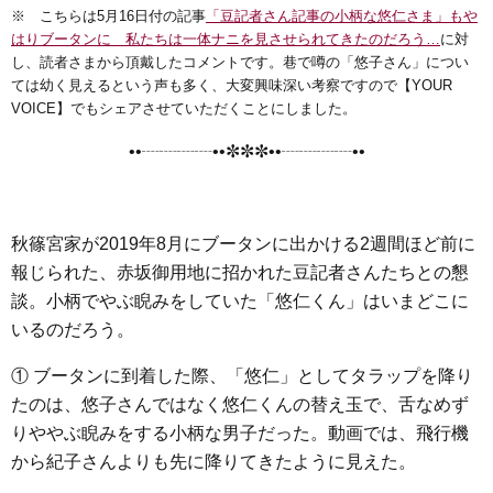
※ こちらは5月16日付の記事
「豆記者さん記事の小柄な悠仁さま」もや
c
i
n
t
x
s
はりブータンに 私たちは一体ナニを見させられてきたのだろう…
に対
e
t
e
e
i
s
し、読者さまから頂戴したコメントです。巷で噂の「悠子さん」につい
b
t
n
e
ては幼く見えるという声も多く、大変興味深い考察ですので【YOUR
VOICE】でもシェアさせていただくことにしました。
o
e
a
n
o
r
g
••┈┈┈┈••✼✼✼••┈┈┈┈••
k
e
r
秋篠宮家が2019年8月にブータンに出かける2週間ほど前に
報じられた、赤坂御用地に招かれた豆記者さんたちとの懇
談。小柄でやぶ睨みをしていた「悠仁くん」はいまどこに
いるのだろう。
① ブータンに到着した際、「悠仁」としてタラップを降り
たのは、悠子さんではなく悠仁くんの替え玉で、舌なめず
りややぶ睨みをする小柄な男子だった。動画では、飛行機
から紀子さんよりも先に降りてきたように見えた。