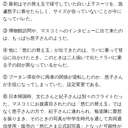
② 最初はその替え玉で採寸していた白い上下スーツを、急
遽悠子に着せたらしく、サイズが合っていないことが今に
なってバレた。
③ 博物館訪問や、マスコミへのインタビューに出て来たの
は、もっぱら悠子さんのようだ。
④ 他に「悠仁の替え玉」が出てきたのは、ラバに乗って登
山に出かけたとき。このときは二人揃いで出た？ラバに乗
る子の顔が異なっているからだ。
⑤ ブータン滞在中に両者の関係が逆転したのか、悠子さん
が主役になってしまっていた。設定変更である。
⑥ 日本帰国時、文仁さんと紀子さんは別々のフライトだっ
た。マスコミにお披露目されたのは「悠仁の替え玉」では
なく悠子さんの方で、紀子さんに連れられ、報道陳に愛想
を振りまき、そのときの写真が中学生時代を通して共同通
信使用・販売の「悠仁さま公式顔写真」となった可能性が