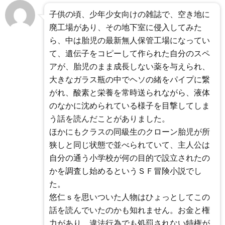
子供の頃、少年少女向けの雑誌で、空き地に
廃工場があり、その地下室に侵入してみた
ら、中は胎児の最新無人保管工場になってい
て、遺伝子をコピーして作られた自分のスペ
アが、胎児のまま成長しない薬を与えられ、
大きなガラス瓶の中でヘソの緒をパイプに繋
がれ、酸素と栄養を常時送られながら、液体
のなかに沈められている様子を目撃してしま
う話を読んだことがありました。
ほかにもクラスの同級生のクローン胎児が所
狭しと同じ状態で並べられていて、主人公は
自分の通う小学校が何の目的で設立されたの
かを調査し始めるというＳＦ冒険小説でし
た。
悠仁ｓを思いついた人物はひょっとしてこの
話を読んでいたのかも知れません。お金と権
力があり、違法行為でも処罰されない特権が