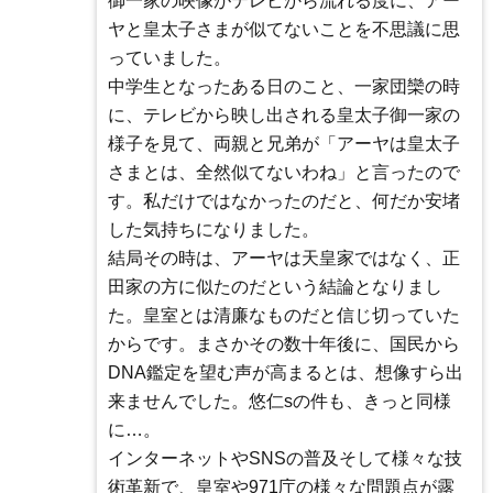
御一家の映像がテレビから流れる度に、アー
ヤと皇太子さまが似てないことを不思議に思
っていました。
中学生となったある日のこと、一家団欒の時
に、テレビから映し出される皇太子御一家の
様子を見て、両親と兄弟が「アーヤは皇太子
さまとは、全然似てないわね」と言ったので
す。私だけではなかったのだと、何だか安堵
した気持ちになりました。
結局その時は、アーヤは天皇家ではなく、正
田家の方に似たのだという結論となりまし
た。皇室とは清廉なものだと信じ切っていた
からです。まさかその数十年後に、国民から
DNA鑑定を望む声が高まるとは、想像すら出
来ませんでした。悠仁sの件も、きっと同様
に…。
インターネットやSNSの普及そして様々な技
術革新で、皇室や971庁の様々な問題点が露