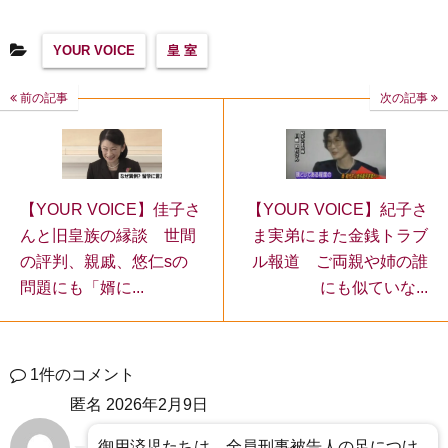
YOUR VOICE
皇 室
前の記事
次の記事
【YOUR VOICE】佳子さ
【YOUR VOICE】紀子さ
んと旧皇族の縁談 世間
ま実弟にまた金銭トラブ
の評判、親戚、悠仁sの
ル報道 ご両親や姉の誰
問題にも「婿に...
にも似ていな...
1件のコメント
匿名
2026年2月9日
御用済児たちは、全員刑事被告人の足につけ