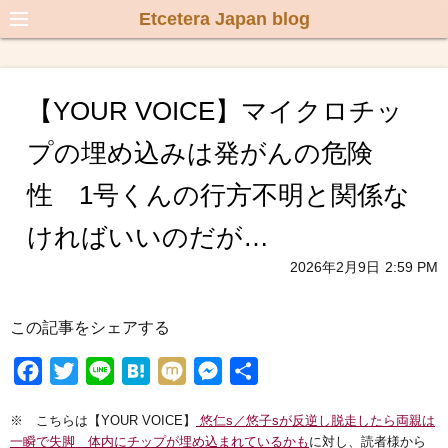
Etcetera Japan blog
【YOUR VOICE】マイクロチッ
プの埋め込みは発がんの危険
性 1号くんの行方不明と関係な
ければいいのだが…
2026年2月9日
2:59 PM
この記事をシェアする
F
T
L
H
M
M
共
a
w
i
a
i
e
有
※ こちらは【YOUR VOICE】
悠仁s／悠子sが反逆し脱走したら両親は
c
i
n
t
x
s
一瞬で失脚 体内にチップが埋め込まれているかも
に対し、読者様から