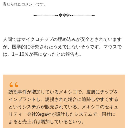
e
t
e
e
i
s
寄せられたコメントです。
b
t
n
e
••┈┈┈┈••✼✼✼••┈┈┈┈••
o
e
a
n
o
r
g
k
e
人間ではマイクロチップの埋め込みが安全とされています
r
が、医学的に研究されたうえではないそうです。マウスで
は、1～10％が癌になったとの報告も。
誘拐事件が増加しているメキシコで、皮膚にチップを
インプラントし、誘拐された場合に追跡しやすくする
というシステムが販売されている。メキシコのセキュ
リティー会社Xega社が設計したシステムで、同社に
よると売上げは増加しているという。