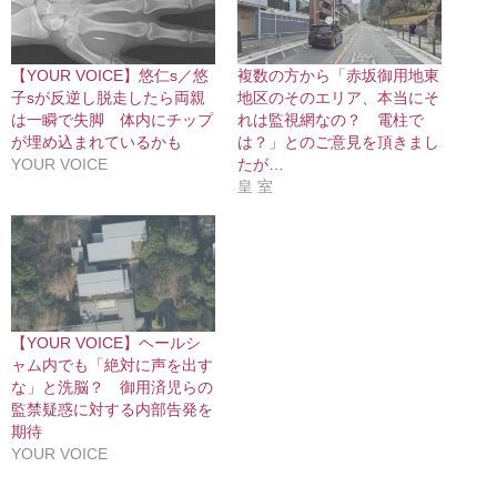
【YOUR VOICE】悠仁s／悠
複数の方から「赤坂御用地東
子sが反逆し脱走したら両親
地区のそのエリア、本当にそ
は一瞬で失脚 体内にチップ
れは監視網なの？ 電柱で
が埋め込まれているかも
は？」とのご意見を頂きまし
YOUR VOICE
たが…
皇 室
【YOUR VOICE】ヘールシ
ャム内でも「絶対に声を出す
な」と洗脳？ 御用済児らの
監禁疑惑に対する内部告発を
期待
YOUR VOICE