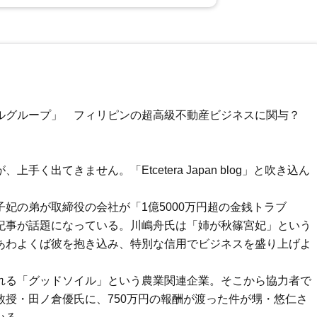
ルグループ」 フィリピンの超高級不動産ビジネスに関与？
く出てきません。「Etcetera Japan blog」と吹き込ん
妃の弟が取締役の会社が「1億5000万円超の金銭トラブ
記事が話題になっている。川嶋舟氏は「姉が秋篠宮妃」という
あわよくば彼を抱き込み、特別な信用でビジネスを盛り上げよ
れる「グッドソイル」という農業関連企業。そこから協力者で
授・田ノ倉優氏に、750万円の報酬が渡った件が甥・悠仁さ