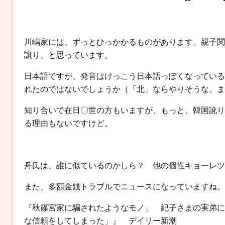
b
t
n
e
o
e
a
n
o
r
g
川嶋家には、ずっとひっかかるものがあります。親子関
k
e
譲り、と思っています。
r
日本語ですが、発音はけっこう日本語っぽくなっている
れたのではないでしょうか（「北」ならやりそうな、ま
知り合いで在日〇世の方もいますが、もっと、韓国訛り
る理由もないですけど。
舟氏は、誰に似ているのかしら？ 他の個性キョーレツ
また、多額金銭トラブルでニュースになっていますね。
『秋篠宮家に騙されたようなモノ」 紀子さまの実弟に
な信頼をしてしまった」』 デイリー新潮