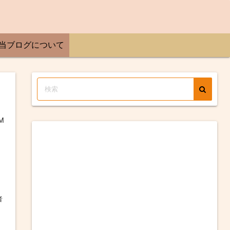
当ブログについて
M
者