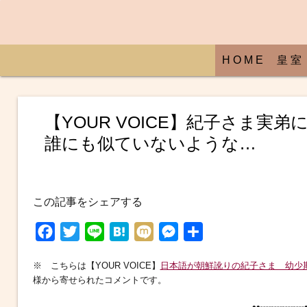
H O M E
皇 室
【YOUR VOICE】紀子さま
誰にも似ていないような…
この記事をシェアする
F
T
L
H
M
M
共
a
w
i
a
i
e
有
※ こちらは【YOUR VOICE】
日本語が朝鮮訛りの紀子さま 幼少
c
i
n
t
x
s
様から寄せられたコメントです。
e
t
e
e
i
s
••┈┈┈┈•