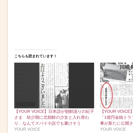
こちらも読まれています！
【YOUR VOICE】日本語が朝鮮訛りの紀子
【YOUR VOI
さま 幼少期に北朝鮮の少女と入れ替わ
「1億円金銭トラ
り…なんてスパイ小説でも書けそう
事が新たに公開
YOUR VOICE
YOUR VOICE