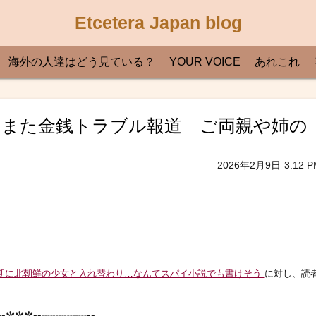
Etcetera Japan blog
海外の人達はどう見ている？
YOUR VOICE
あれこれ
実弟にまた金銭トラブル報道 ご両親や姉の
2026年2月9日
3:12 P
期に北朝鮮の少女と入れ替わり…なんてスパイ小説でも書けそう
に対し、読
•✼✼✼••┈┈┈┈••