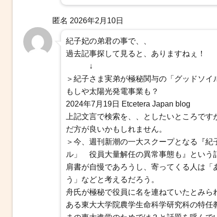
匿名
2026年2月10日
紀子妃の弟君の事で、、
過去記事探して見ると、ありますねぇ！
↓
＞紀子さま実弟が極秘関与の「グッドソイ
もしや太陽光発電事業も？
2024年7月19日 Etcetera Japan blog
上記文言で検索を、、としたいところですが、上手
だ方が良いかもしれません。
＞今、週刊新潮の一大スクープとなる『紀子
ル」 役員大量解任の異常事態も』という
肩書が自慢であろうし、寄ってくる人は「
う」などと考えるだろう。
舟氏が極秘で役員に名を連ねていたとみら
ある東大大学院農学生命科学研究科の特任教