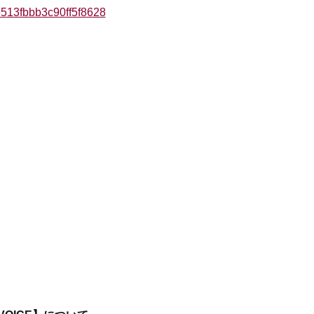
76513fbbb3c90ff5f8628