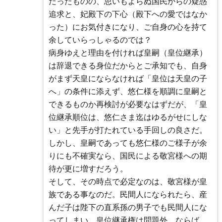
だったものの、思いもよらぬ国民からの疑惑
追求と、妃殿下の下心（殿下への愛ではなか
った）にお気付きになり、ご自身の心を持て
余していらっしゃるのでは？
病身ゆえと理由を付ければ皇嗣（皇位継承）
は辞退できる身位だからとご承知でも、自身
がまず天皇にならなければ「皇位は天皇の子
へ」の条件に添えず、悠仁様を順調に皇嗣と
できるものか再検討が必要なはずだが、「皇
位継承順位は、悠仁さま迄はゆるがせにしな
い」と先手が打たれている手回しの良さだ。
しかし、皇嗣であっても悠仁様のご様子が余
りにも不確実なら、国民による敬宮様への期
待が更に増すだろう。
そして、その時点で必定なのは、敬宮様が皇
族である事なのだ。民間人になられたら、産
んだ子は陛下の直系孫の男子でも民間人にな
ってしまい、皇位継承権は問題外。ならば、