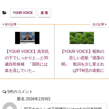
YOUR VOICE
皇 室
前の記事
次の記事
【YOUR VOICE】昭和の
【YOUR VOICE】高市氏
悲しい恋歌『毬藻の
の下でしっかりと…と35
唄』 歌詞を少し変えれ
歳自民候補 「国民には
ばFTM児の哀歌に
血を流していた...
5件のコメント
匿名
2026年2月9日