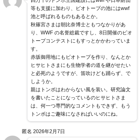
四万十のトンボ王国建設にはwwf や日本財団
等も支援に加わり、ビオトープの池にはwwf
池と呼ばれるものもあるとか。
秋篠宮さまは朝比奈博士ともつなかりがあ
り、WWF の名誉総裁ですし、8日開催のビオ
トープコンテストにもすっとかかわっていま
す。
赤坂御用地にもビオトープを作り、なんとか
ヒサヒトさまにも生物学者の道を継がせたい
と必死のようですが、笛吹けども踊らず、で
しようか。
親はトンボはわからない風を装い。研究論文
を書いたことになっているのヒサヒトさま
は、何一つ専門的なコメントもできず、もう
トンボはご趣味になさればいいのにね。
匿名
2026年2月7日