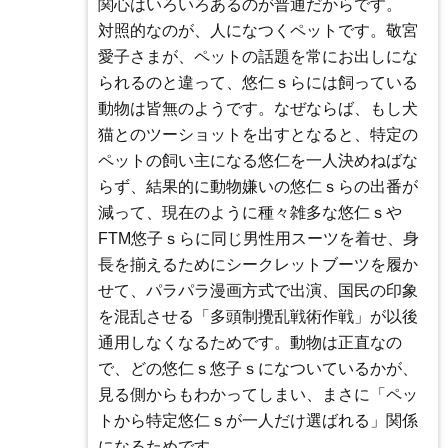
関心はいろいろあるのが普通だからです。
対照的なのが、人になつくペットです。敬宮
愛子さまが、ペットの話題を常にお出しにな
られるのと違って、悠仁ｓらには飼っている
動物は皆無のようです。なぜならば、もし犬
猫とのツーショットを出すとなると、特定の
ペットの飼い主になる悠仁を一人決めねばな
らず、結果的に動物嫌いの悠仁ｓらの出番が
減って、現在のように種々雑多な悠仁ｓや
FTM悠子ｓらに同じ男性用スーツを着せ、身
長を揃えるためにシークレットブーツを履か
せて、パラパラ漫画方式で出演、国民の印象
を混乱させる「多頭制攪乱戦術作戦」が以後
通用しなくなるためです。動物は正直なの
で、どの悠仁ｓ悠子ｓになついているかが、
見る側からもわかってしまい、まさに「ペッ
トから特定悠仁ｓが一人だけ選ばれる」関係
になるためです。