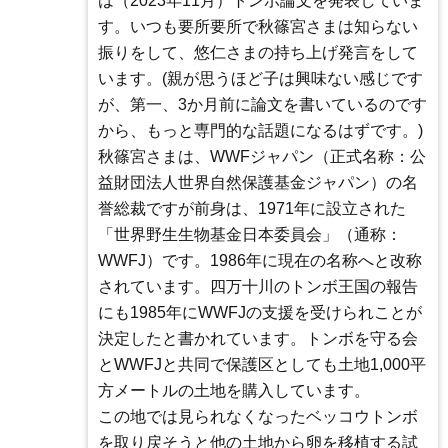
は（2023年11月）トンボ論文を発表していま
す。いつも要所要所で秋篠宮さまは知らない
振りをして、悠仁さまの持ち上げ発言をして
います。(親が思うほど子は興味ない感じです
が、第一、3か月前に論文を書いているのです
から、もっと専門的な話題になるはずです。)
秋篠宮さまは、WWFジャパン（正式名称：公
益財団法人世界自然保護基金ジャパン）の名
誉総裁ですが前身は、1971年に設立された
「世界野生生物基金日本委員会」（通称：
WWFJ）です。1986年に現在の名称へと改称
されています。四万十川のトンボ王国の報告
にも1985年にWWFJの支援を受けられことが
決定したと書かれています。トンボを守る会
とWWFJと共同で保護区としても土地1,000平
方メートルの土地を購入しています。
この地では見られなくなったベッコウトンボ
を取り戻そうと他の土地から卵を移植する試