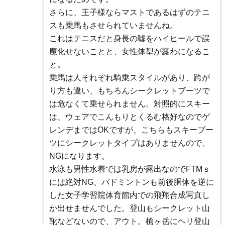
さらに、王子様ならマストであるはずのテニ
スも乗馬もさせられていませんね。
これはテニスだと身長の嘘をハイヒールで誤
魔化せないことと、女性体型が露わになるこ
と。
乗馬は人それぞれ騎乗スタイルがあり、跨が
り方も違い、もちろんシークレットブーツで
は危なくて乗せられません。対照的にスキー
は、ウェアでこんもりとくるむ格好なのでゲ
レンデまではOKですが、こちらもスキーブー
ツにシークレットタイプはありませんので、
NGになります。
水泳も男性水着では乳房が露出なのでFTMｓ
には絶対NG、バドミントンも前後胴体を逆に
した女子学習院体育館内での飛翔合成写真し
か出せませんでした。登山もシークレット山
靴などないので、アウト。槍ヶ岳にヘリ登山