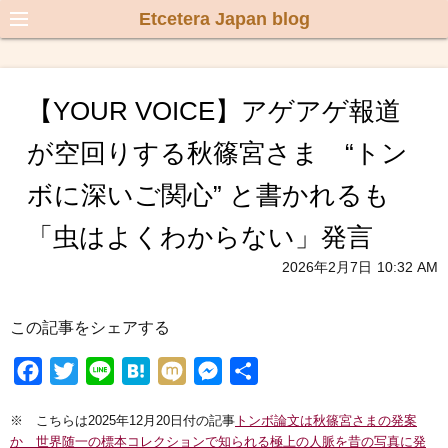
Etcetera Japan blog
【YOUR VOICE】アゲアゲ報道
が空回りする秋篠宮さま “トン
ボに深いご関心” と書かれるも
「虫はよくわからない」発言
2026年2月7日
10:32 AM
この記事をシェアする
F
T
L
H
M
M
共
a
w
i
a
i
e
有
※ こちらは2025年12月20日付の記事
トンボ論文は秋篠宮さまの発案
c
i
n
t
x
s
か 世界随一の標本コレクションで知られる極上の人脈を昔の写真に発