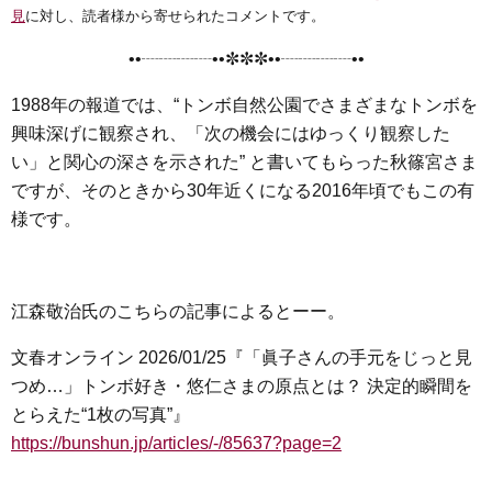
e
t
e
e
i
s
見
に対し、読者様から寄せられたコメントです。
b
t
n
e
••┈┈┈┈••✼✼✼••┈┈┈┈••
o
e
a
n
o
r
g
1988年の報道では、“トンボ自然公園でさまざまなトンボを
k
e
興味深げに観察され、「次の機会にはゆっくり観察した
r
い」と関心の深さを示された” と書いてもらった秋篠宮さま
ですが、そのときから30年近くになる2016年頃でもこの有
様です。
江森敬治氏のこちらの記事によるとーー。
文春オンライン 2026/01/25『「眞子さんの手元をじっと見
つめ…」トンボ好き・悠仁さまの原点とは？ 決定的瞬間を
とらえた“1枚の写真”』
https://bunshun.jp/articles/-/85637?page=2