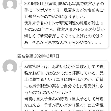
2019年8月 那須御用邸のお写真で敬宮さまの
手にトンボがとまり、敬宮さまがお名前もご
存知だったので話題になりました。
傍系末子君のトンボ研究関連の報道が始まっ
たの2023年ごろ、敬宮さまのトンボの話題が
悔しくて研究者探してでっち上げたのでは？
あーそれから東大なんちゃらのやつで、、、
匿名希望
2026年2月7日
秋篠宮殿下は、お若い頃から皇族としての責
務がお好きではなかったと拝察している。兄
上に勝てるというエサに釣られたのか、迂闊
にも男子製造の案をご自分でもお引受けなさ
ったのではないだろうか？
当初は皇太子並みの待遇（皇太子として外遊
が出来る、予算が思いどおり通る）にご満悦