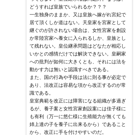
どうすれば皇族でいられるか？？？
一生独身のままか、又は皇族へ嫁がれ宮妃で
居て頂くしか道はない。天皇家を宮家として
継ぐのが許されない場合は、女性宮家を創設
か常陸宮家へ養女に入られるしか、皇族とし
て残れない。皇位継承問題はどなたが相応し
いかとの感情だけでは解決できない。皇嗣家
への批判が如何に大きくとも、それには法を
動かす力は無いと認識すべきである。
また、国の行為や手段は法に則る事が必定で
あり、法改正は容易な項から改正するのが常
識である。
皇室典範を改正には障害になる組織が多過ぎ
るが、養子案と女性宮家創設案には佳子様に
も有利（万一に悠仁様に生殖能力が無くても
姉上達の子を養子に出来るから）であること
から、改正に手を付けやすいのだ。