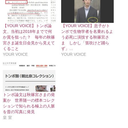
【YOUR VOICE】トンボ論
【YOUR VOICE】息子がト
文、当初は2018年までで何
ンボで生物学者を名乗れるよ
か賞を狙った？ 毎年の秋篠
う必死に演技する秋篠宮さ
宮さま誕生日会見から見えて
ま しかし「笛吹けど踊ら
くること
ず」…
YOUR VOICE
YOUR VOICE
トンボ論文は秋篠宮さまの発
案か 世界随一の標本コレク
ションで知られる極上の人脈
を昔の写真に発見
皇 室