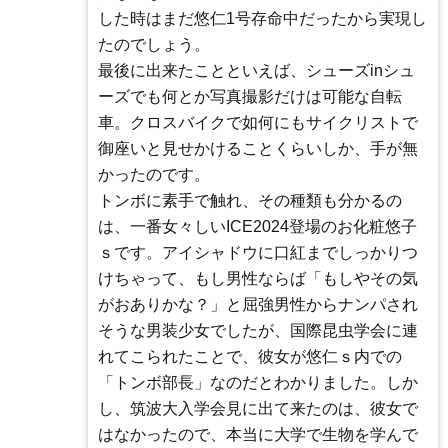
した時はまだ悠仁1号存命中だったから実現し
たのでしょう。
最後に出来たことといえば、シューズinシュ
ーズでも何とか写真撮影だけは可能な自転
車。クロスバイクで如何にもサイクリストで
御座いと見せかけることくらいしか、手が無
かったのです。
トンボに素手で触れ、その種類も分かるの
は、一番女々しいICE2024登場のお化粧悠子
ｓです。アイシャドウに口紅までしっかりつ
けちゃって、もし男性ならば「もしやその気
がおありかな？」と屈強男性からナンパされ
そうな男装少女でしたが、国際昆虫学会に連
れてこられたことで、彼女が悠仁ｓ内での
「トンボ部長」なのだとわかりました。しか
し、筑波大入学会見に出て来たのは、彼女で
はなかったので、本当に大学で生物を学んで