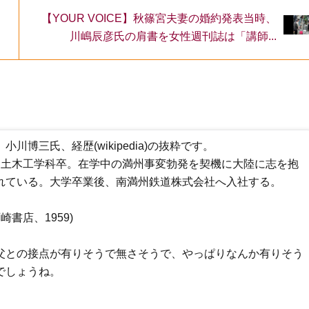
【YOUR VOICE】秋篠宮夫妻の婚約発表当時、
川嶋辰彦氏の肩書を女性週刊誌は「講師...
博三氏、経歴(wikipedia)の抜粋です。
工学部土木工学科卒。在学中の満州事変勃発を契機に大陸に志を抱
れている。大学卒業後、南満州鉄道株式会社へ入社する。
書店、1959)
父との接点が有りそうで無さそうで、やっぱりなんか有りそう
でしょうね。