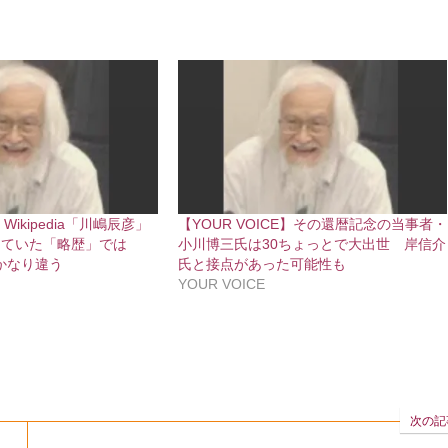
】Wikipedia「川嶋辰彦」
【YOUR VOICE】その還暦記念の当事者・
していた「略歴」では
小川博三氏は30ちょっとで大出世 岸信介
がかなり違う
氏と接点があった可能性も
YOUR VOICE
次の記