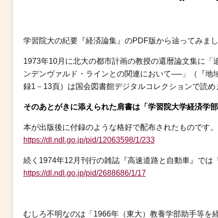
b
t
n
e
o
e
a
n
o
r
g
学習院大の紀要『経済論集』のPDF版から辿ってみま
k
e
r
1973年10月に北大の都市計画の教授の還暦論文集に
ンデンヴァルド・ラインとの関連において──」（『地域
録1－13頁）は国会図書館デジタルコレクションで読め
そのあとがきに添えられた肩書は「学習院大学経済学部
本が出版後に付録のような格好で配布されたものです。
https://dl.ndl.go.jp/pid/12063598/1/233
続く1974年12月刊行の雑誌『高速道路と自動車』で
https://dl.ndl.go.jp/pid/2688686/1/17
むしろ不明なのは「1966年（東大）教養学部助手等を経