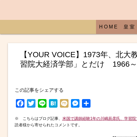
H O M E
皇 室
【YOUR VOICE】1973年
習院大経済学部」とだけ 1966～
この記事をシェアする
F
T
L
H
M
M
共
a
w
i
a
i
e
有
※ こちらはブログ記事、
米国で講師経験1年の川嶋辰彦氏、学習
c
i
n
t
x
s
読者様から寄せられたコメントです。
e
t
e
e
i
s
••┈┈┈┈•