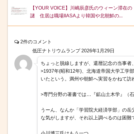
【YOUR VOICE】川嶋辰彦氏のウィーン滞在の
謎 住居は職場IIASAより韓国や北朝鮮の...
2件のコメント
低圧ナトリウムランプ
2026年1月29日
ちょっと脱線しますが、還暦記念の当事者、小川
>1937年(昭和12年)、北海道帝国大学
いたという。満州や朝鮮へ実習をかねて訪
>専門分野の著書では…『鉱山土木学』（石崎
うーん、なんか「学習院大経済学部」の岳
な気がしますが、それ以上調べるのは困難
小川博三氏はもう一つ、