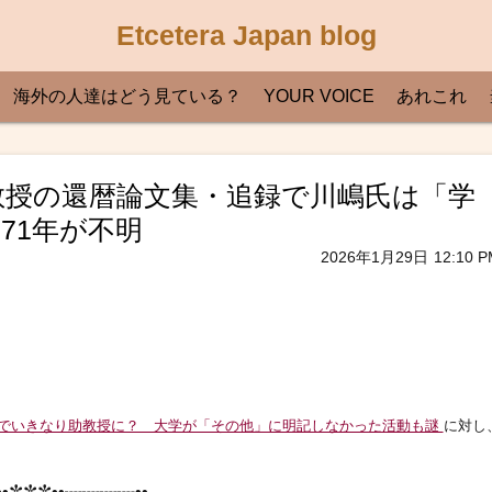
Etcetera Japan blog
海外の人達はどう見ている？
YOUR VOICE
あれこれ
、北大教授の還暦論文集・追録で川嶋氏は「学
71年が不明
2026年1月29日
12:10 P
院でいきなり助教授に？ 大学が「その他」に明記しなかった活動も謎
に対し
•✼✼✼••┈┈┈┈••