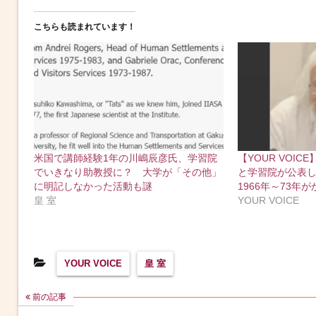
こちらも読まれています！
米国で講師経験1年の川嶋辰彦氏、学習院
【YOUR VOICE
でいきなり助教授に？ 大学が「その他」
と学習院が公表
に明記しなかった活動も謎
1966年～73年
皇 室
YOUR VOICE
YOUR VOICE
皇 室
前の記事