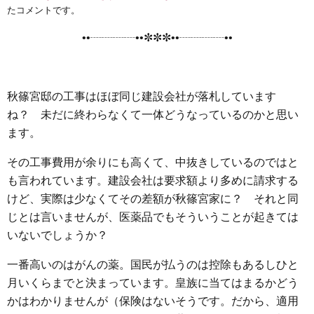
e
t
e
e
i
s
たコメントです。
b
t
n
e
••┈┈┈┈••✼✼✼••┈┈┈┈••
o
e
a
n
o
r
g
k
e
秋篠宮邸の工事はほぼ同じ建設会社が落札しています
r
ね？ 未だに終わらなくて一体どうなっているのかと思い
ます。
その工事費用が余りにも高くて、中抜きしているのではと
も言われています。建設会社は要求額より多めに請求する
けど、実際は少なくてその差額が秋篠宮家に？ それと同
じとは言いませんが、医薬品でもそういうことが起きては
いないでしょうか？
一番高いのはがんの薬。国民が払うのは控除もあるしひと
月いくらまでと決まっています。皇族に当てはまるかどう
かはわかりませんが（保険はないそうです。だから、適用