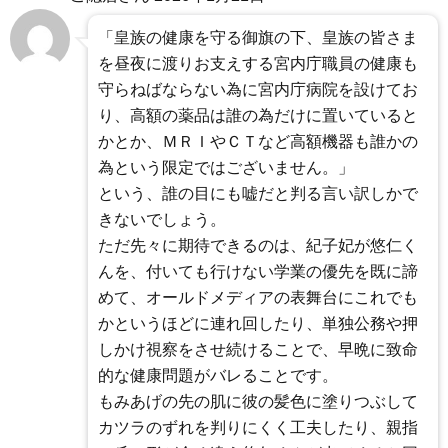
「皇族の健康を守る御旗の下、皇族の皆さま
を昼夜に渡りお支えする宮内庁職員の健康も
守らねばならない為に宮内庁病院を設けてお
り、高額の薬品は誰の為だけに置いていると
かとか、ＭＲＩやＣＴなど高額機器も誰かの
為という限定ではございません。」
という、誰の目にも嘘だと判る言い訳しかで
きないでしょう。
ただ先々に期待できるのは、紀子妃が悠仁く
んを、付いても行けない学業の優先を既に諦
めて、オールドメディアの表舞台にこれでも
かというほどに連れ回したり、単独公務や押
しかけ視察をさせ続けることで、早晩に致命
的な健康問題がバレることです。
もみあげの先の肌に彼の髪色に塗りつぶして
カツラのずれを判りにくく工夫したり、親指