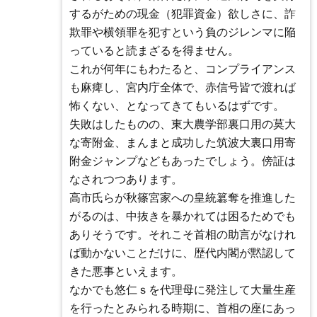
するがための現金（犯罪資金）欲しさに、詐
欺罪や横領罪を犯すという負のジレンマに陥
っていると読まざるを得ません。
これが何年にもわたると、コンプライアンス
も麻痺し、宮内庁全体で、赤信号皆で渡れば
怖くない、となってきてもいるはずです。
失敗はしたものの、東大農学部裏口用の莫大
な寄附金、まんまと成功した筑波大裏口用寄
附金ジャンプなどもあったでしょう。傍証は
なされつつあります。
高市氏らが秋篠宮家への皇統簒奪を推進した
がるのは、中抜きを暴かれては困るためでも
ありそうです。それこそ首相の助言がなけれ
ば動かないことだけに、歴代内閣が黙認して
きた悪事といえます。
なかでも悠仁ｓを代理母に発注して大量生産
を行ったとみられる時期に、首相の座にあっ