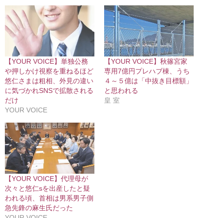
【YOUR VOICE】単独公務
【YOUR VOICE】秋篠宮家
や押しかけ視察を重ねるほど
専用7億円プレハブ棟、うち
悠仁さまは粗相、外見の違い
４～５億は「中抜き目標額」
に気づかれSNSで拡散される
と思われる
だけ
皇 室
YOUR VOICE
【YOUR VOICE】代理母が
次々と悠仁sを出産したと疑
われる頃、首相は男系男子側
急先鋒の麻生氏だった
YOUR VOICE