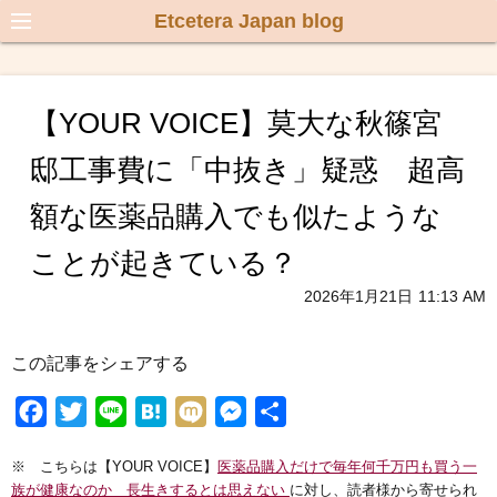
Etcetera Japan blog
【YOUR VOICE】莫大な秋篠宮
邸工事費に「中抜き」疑惑 超高
額な医薬品購入でも似たような
ことが起きている？
2026年1月21日
11:13 AM
この記事をシェアする
F
T
L
H
M
M
共
a
w
i
a
i
e
有
※ こちらは【YOUR VOICE】
医薬品購入だけで毎年何千万円も買う一
c
i
n
t
x
s
族が健康なのか 長生きするとは思えない
に対し、読者様から寄せられ