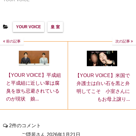
YOUR VOICE
皇 室
前の記事
次の記事
【YOUR VOICE】平成組
【YOUR VOICE】米国で
と平成組に近しい輩は腐
弁護士は白い石を黒と弁
臭を放ち忌避されている
明してこそ 小室さんに
のが現状 娘...
もお母上譲り...
2件のコメント
ご隠居さん
2026年1月21日