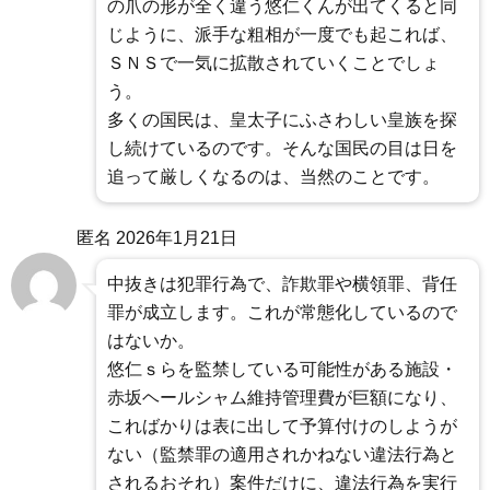
の爪の形が全く違う悠仁くんが出てくると同
じように、派手な粗相が一度でも起これば、
ＳＮＳで一気に拡散されていくことでしょ
う。
多くの国民は、皇太子にふさわしい皇族を探
し続けているのです。そんな国民の目は日を
追って厳しくなるのは、当然のことです。
匿名
2026年1月21日
中抜きは犯罪行為で、詐欺罪や横領罪、背任
罪が成立します。これが常態化しているので
はないか。
悠仁ｓらを監禁している可能性がある施設・
赤坂ヘールシャム維持管理費が巨額になり、
こればかりは表に出して予算付けのしようが
ない（監禁罪の適用されかねない違法行為と
されるおそれ）案件だけに、違法行為を実行