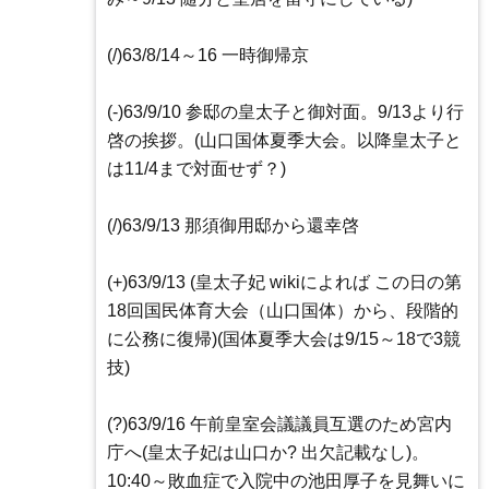
(/)63/8/14～16 一時御帰京
(-)63/9/10 参邸の皇太子と御対面。9/13より行
啓の挨拶。(山口国体夏季大会。以降皇太子と
は11/4まで対面せず？)
(/)63/9/13 那須御用邸から還幸啓
(+)63/9/13 (皇太子妃 wikiによれば この日の第
18回国民体育大会（山口国体）から、段階的
に公務に復帰)(国体夏季大会は9/15～18で3競
技)
(?)63/9/16 午前皇室会議議員互選のため宮内
庁へ(皇太子妃は山口か? 出欠記載なし)。
10:40～敗血症で入院中の池田厚子を見舞いに