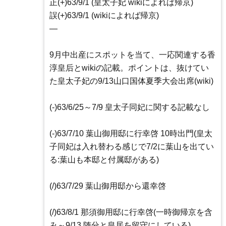
正(+)63/9/1 (皇太子妃 wikiによれば帰京)
誤(+)63/9/1 (wikiによれば帰京)
—
9月中出産にスポットを当て、一応関連する香
淳皇后とwikiの記載。ポイントは、抜けてい
た皇太子妃の9/13山口国体夏季大会出席(wiki)
(-)63/6/25～7/9 皇太子同妃に関する記載なし
(-)63/7/10 葉山御用邸に行幸啓 10時出門(皇太
子同妃は入れ替わる感じで7/2に葉山を出てい
る:葉山も本邸と付属邸がある)
(/)63/7/29 葉山御用邸から還幸啓
(/)63/8/1 那須御用邸に行幸啓(一時御帰京を含
み～9/13 随分と皇居を留守にしている)