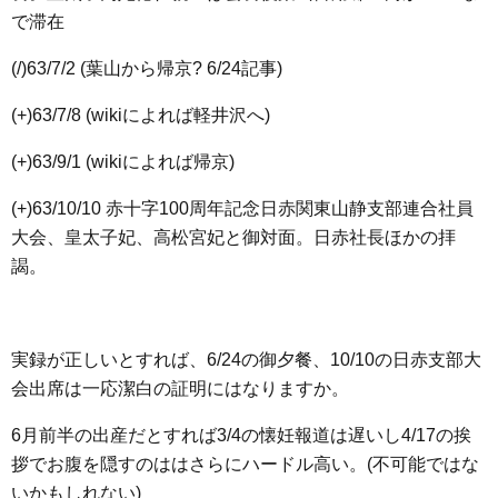
で滞在
(/)63/7/2 (葉山から帰京? 6/24記事)
(+)63/7/8 (wikiによれば軽井沢へ)
(+)63/9/1 (wikiによれば帰京)
(+)63/10/10 赤十字100周年記念日赤関東山静支部連合社員
大会、皇太子妃、高松宮妃と御対面。日赤社長ほかの拝
謁。
実録が正しいとすれば、6/24の御夕餐、10/10の日赤支部大
会出席は一応潔白の証明にはなりますか。
6月前半の出産だとすれば3/4の懐妊報道は遅いし4/17の挨
拶でお腹を隠すのははさらにハードル高い。(不可能ではな
いかもしれない)