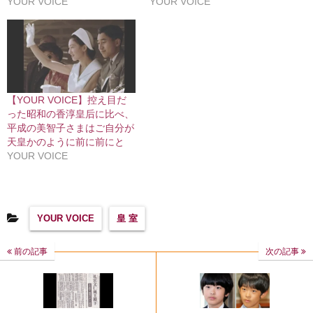
YOUR VOICE
YOUR VOICE
【YOUR VOICE】控え目だ
った昭和の香淳皇后に比べ、
平成の美智子さまはご自分が
天皇かのように前に前にと
YOUR VOICE
YOUR VOICE
皇 室
前の記事
次の記事