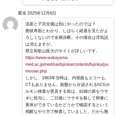
匿名
2025年12月6日
流産と子宮全摘は別にやったのでは？
胞状奇胎とわかり、しばらく経過を見たがよ
ろしくないので全摘決断。その場合は浮気説
は消えますが。
県立和歌山医大のサイトが詳しいです。
https://www.wakayama-
med.ac.jp/med/sanfujinka/contents/fujinka/jyu
mousei.php
しかし、1963年当時は、内視鏡もエコーも、
CTもありません。胎盤から分泌されるhCGホ
ルモン検査が普及する前は、妊婦の尿をウサ
ギに投与し、二日後にウサギを殺して卵巣に
黄体ができているかどうかで確認するという
残酷なやり方で検査していました。だから胞