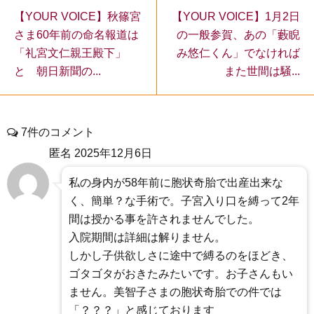
【YOUR VOICE】1月2日
【YOUR VOICE】秋篠宮
の一般参賀、あの「藪睨
さま60年前の命名報道は
み悠仁くん」でなければ
「礼宮文仁親王殿下」
また世間は騒...
と 朝日新聞の...
7件のコメント
匿名
2025年12月6日
私の身内が58年前に胞状奇胎で出産出来な
く、簡単？な手術で。子宮入り口を縛って2年
間は授かる事を許されませんでした。
入院期間は詳細は解りません。
しかし子供欲しさに途中で縛るのをほどき、
ゴタゴタがおきたみたいです。お子さんもい
ません。美智子さまの胞状奇胎での件では
「？？？」と感じております