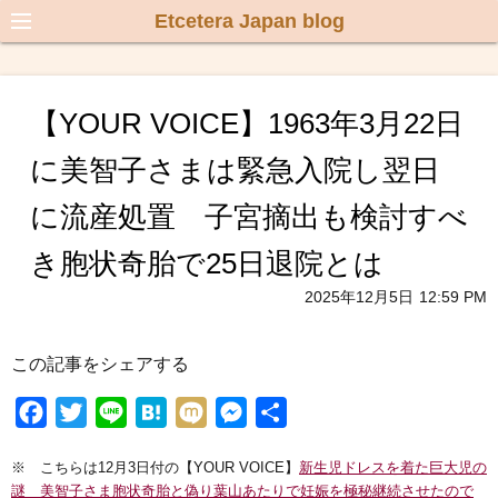
Etcetera Japan blog
【YOUR VOICE】1963年3月22日
に美智子さまは緊急入院し翌日
に流産処置 子宮摘出も検討すべ
き胞状奇胎で25日退院とは
2025年12月5日
12:59 PM
この記事をシェアする
F
T
L
H
M
M
共
a
w
i
a
i
e
有
※ こちらは12月3日付の【YOUR VOICE】
新生児ドレスを着た巨大児の
c
i
n
t
x
s
謎 美智子さま胞状奇胎と偽り葉山あたりで妊娠を極秘継続させたので