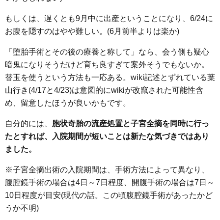
もしくは、遅くとも9月中に出産ということになり、6/24に
お腹を隠すのはやや難しい。(6月前半よりは楽か)
「堕胎手術とその後の療養と称して」なら、会う側も疑心
暗鬼になりそうだけど育ち良すぎて案外そうでもないか。
替玉を使うという方法も一応ある。wiki記述とずれている葉
山行き(4/17と4/23)は意図的にwikiが改竄された可能性含
め、留意したほうが良いかもです。
自分的には、
胞状奇胎の流産処置と子宮全摘を同時に行っ
たとすれば、入院期間が短いことは新たな気づきではあり
ました。
※子宮全摘出術の入院期間は、手術方法によって異なり、
腹腔鏡手術の場合は4日～7日程度、開腹手術の場合は7日～
10日程度が目安(現代の話。この頃腹腔鏡手術があったかど
うか不明)