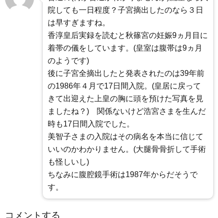
院しても一日程度？子宮摘出したのなら３日
は早すぎますね。
香淳皇后実録を読むと秋篠宮の妊娠9ヵ月目に
着帯の儀をしています。(皇室は腹帯は9ヵ月
のようです)
後に子宮全摘出したと発表されたのは39年前
の1986年４月で17日間入院。(皇居に戻って
きて出迎えた上皇の胸に頭を預けた写真を見
ましたね？) 関係ないけど浩宮さまを生んだ
時も17日間入院でした。
美智子さまの入院はその病名を本当に信じて
いいのかわかりません。(大腿骨骨折して手術
も怪しいし)
ちなみに腹腔鏡手術は1987年からだそうで
す。
コメントする