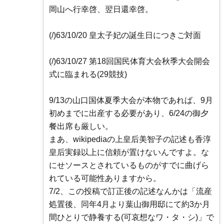
岡山へ行幸啓、翌日還幸啓。
(/)63/10/20 皇太子妃の誕生日につきご対面
(/)63/10/27 第18回国民体育大会秋季大会開会
式に臨まれる(29競技)
9/13の山口国体夏季大会が本物であれば、9月
初めまでに出産する必要があり、6/24の御夕
餐出席も厳しい。
まあ、wikipediaの上皇后美智子の記述も香淳
皇后実録以上に信頼が置けないんですよ。な
にせソースとされているものがすでに曲げら
れている可能性ありますから。
7/2、この投稿で訂正後の記述なんかは「流産
処置後、同年4月より葉山御用邸にて約3か月
間ひとりで静養する(可哀想なワ・タ・シ)」で