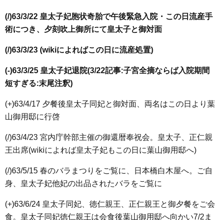
(/)63/3/22 皇太子妃胞状奇胎で午後緊急入院・この日流産手
術につき、夕刻吹上御所にて皇太子と御対面
(/)63/3/23 (wikiによればこの日に流産処置)
(-)63/3/25 皇太子妃退院(3/22記事:子宮全摘ならば入院期間
短すぎる:末尾注釈)
(+)63/4/17 夕餐後皇太子同妃と御対面、両名はこの日より葉
山御用邸に行啓
(/)63/4/23 宮内庁幹部主催の御還暦奉祝会。皇太子、正仁親
王出席(wikiによれば皇太子妃もこの日に葉山御用邸へ)
(/)63/5/15 春のバラまつりをご覧に、日本橋白木屋へ。ご自
身、皇太子妃他妃の出品されたバラをご覧に
(+)63/6/24 皇太子同妃、徳仁親王、正仁親王と御夕餐をご会
食。皇太子同妃徳仁親王は会食後葉山御用邸へ向かい7/2ま