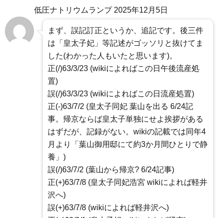
低圧ナトリウムランプ
2025年12月5日
まず、誤記訂正というか、追記です。後三件
は「皇太子妃」等記述がゴッソリと抜けてま
した(わかった人もいたと思います)。
正(/)63/3/23 (wikiによればこの日午後流産処
置)
誤(/)63/3/23 (wikiによればこの日流産処置)
正(-)63/7/2 (皇太子同妃 葉山を出る 6/24記
事。帰京ならば皇太子単独にせよ挨拶がある
はずだが、記録がない。wikiの記載では同年4
月より「葉山御用邸にて約3か月間ひとりで静
養」)
誤(/)63/7/2 (葉山から帰京? 6/24記事)
正(+)63/7/8 (皇太子同妃浩宮 wikiによれば軽井
沢へ)
誤(+)63/7/8 (wikiによれば軽井沢へ)