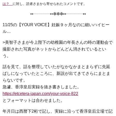
e
t
e
e
i
s
は？
に対し、読者さまから寄せられたコメントです。
b
t
n
e
••┈┈┈┈••✼✼✼••┈┈┈┈••
o
e
a
n
o
r
g
11/25の【YOUR VOICE】妊娠９ヶ月なのに細いハイヒー
k
e
ル…
r
>美智子さまが今上陛下の幼稚園の年長さんの時の運動会で
撮影された写真がネットからどんどん消されているとい
う。
話を見て、話を整理していたがなかなかまとまらずに先延
ばしになっていたところに、新説が出てきてさらにまとま
らないです。
急遽、香淳皇后実録を抜き書きしました。
https://etcetera-japan.com/your-voice-822
とフォーマットは合わせました。
年月日は西暦下2桁で記し、実録に沿って香淳皇后立場で記