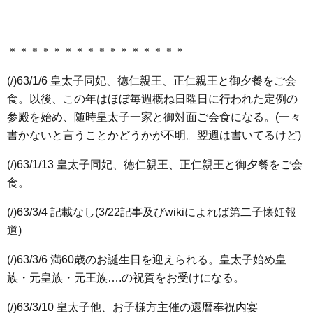
＊＊＊＊＊＊＊＊＊＊＊＊＊＊＊＊
(/)63/1/6 皇太子同妃、徳仁親王、正仁親王と御夕餐をご会
食。以後、この年はほぼ毎週概ね日曜日に行われた定例の
参殿を始め、随時皇太子一家と御対面ご会食になる。(一々
書かないと言うことかどうかが不明。翌週は書いてるけど)
(/)63/1/13 皇太子同妃、徳仁親王、正仁親王と御夕餐をご会
食。
(/)63/3/4 記載なし(3/22記事及びwikiによれば第二子懐妊報
道)
(/)63/3/6 満60歳のお誕生日を迎えられる。皇太子始め皇
族・元皇族・元王族….の祝賀をお受けになる。
(/)63/3/10 皇太子他、お子様方主催の還暦奉祝内宴