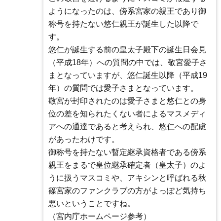
ようになったのは、傍系宮家の親王であり御
称号を持たない悠仁親王が誕生した以降で
す。
悠仁が誕生する前の皇太子殿下の誕生日会見
（平成18年）への質問の中では、敬宮愛子さ
まとなっていますが、悠仁誕生以降（平成19
年）の質問では愛子さまとなっています。
敬宮が封印されたのは愛子さまと悠仁との身
位の差を知られたくない者によるマスメディ
アへの通達であると考えられ、悠仁への配慮
があったわけです。
御称号を持たない暫定継承資格者である傍系
親王をまるで皇位継承確定者（皇太子）のよ
うに扱うマスコミや、アキシンと呼ばれる秋
篠宮家のファンクラブの方がよっぽど気持ち
悪いということですね。
（宮内庁ホームページ参考）