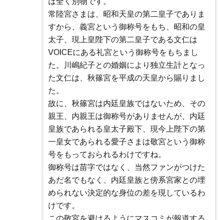
は全く別物です。
常陸宮さまは、昭和天皇の第二皇子でありま
すから、義宮という御称号をもち、昭和の皇
太子、現上皇陛下の第二皇子である文仁は
VOICEにある礼宮という御称号をもちまし
た。川嶋紀子との婚姻により独立生計となっ
た文仁は、秋篠宮を平成の天皇から賜りまし
た。
故に、秋篠宮は内廷皇族ではないため、その
親王、内親王は御称号がありませんが、内廷
皇族であられる皇太子殿下、現今上陛下の第
一皇女であられる愛子さまは敬宮という御称
号をもっておられるわけですね。
御称号は苗字ではなく、当然ファンがつけた
あだ名でもなく、内廷皇族と傍系宮家との埋
められない決定的な身位の差を現しているわ
けです。
この敬宮を避けるようにマスコミが報道する