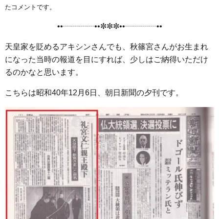
e
t
e
e
i
s
たコメントです。
b
t
n
e
••┈┈┈┈••✼✼✼••┈┈┈┈••
o
e
a
n
o
r
g
天皇家を貶めるアキシンさんでも、秋篠宮さんがお生まれ
k
e
になった当時の報道を目にすれば、少しはご納得いただけ
r
るのかなと思います。
こちらは昭和40年12月6日、朝日新聞の夕刊です。