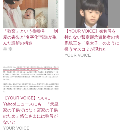
「敬宮」という御称号 ── 制
【YOUR VOICE】御称号を
度の喪失と“名字化”報道が生
持たない暫定継承資格者の傍
んだ誤解の構造
系親王を「皇太子」のように
皇 室
扱うマスコミが現れた
YOUR VOICE
【YOUR VOICE】ついに
Yahoo!ニュースにも 「天皇
家の子供ではなく宮家の子供
のため」悠仁さまには称号が
ないと
YOUR VOICE