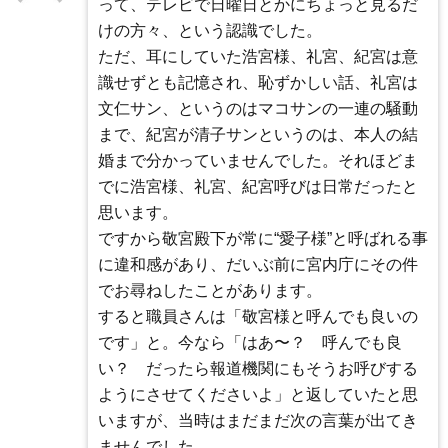
って、テレビで日曜日とかにちょっと見るだ
けの方々、という認識でした。
ただ、耳にしていた浩宮様、礼宮、紀宮は意
識せずとも記憶され、恥ずかしい話、礼宮は
文仁サン、というのはマコサンの一連の騒動
まで、紀宮が清子サンというのは、本人の結
婚まで分かっていませんでした。それほどま
でに浩宮様、礼宮、紀宮呼びは日常だったと
思います。
ですから敬宮殿下が常に“愛子様”と呼ばれる事
に違和感があり、だいぶ前に宮内庁にその件
でお尋ねしたことがあります。
すると職員さんは「敬宮様と呼んでも良いの
です」と。今なら「はあ〜？ 呼んでも良
い？ だったら報道機関にもそうお呼びする
ようにさせてくださいよ」と返していたと思
いますが、当時はまだまだ次の言葉が出てき
ませんでした。