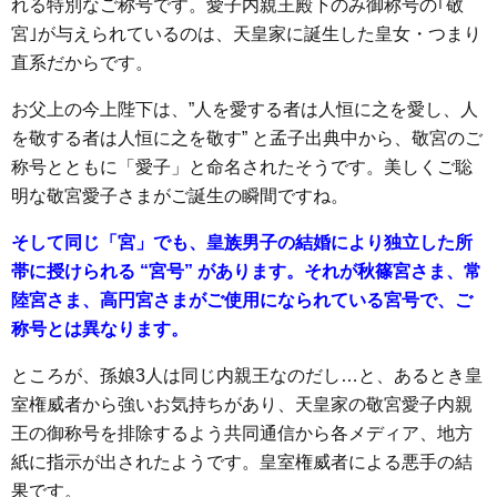
れる特別なご称号です。愛子内親王殿下のみ御称号の｢敬
宮｣が与えられているのは、天皇家に誕生した皇女・つまり
直系だからです。
お父上の今上陛下は、”人を愛する者は人恒に之を愛し、人
を敬する者は人恒に之を敬す” と孟子出典中から、敬宮のご
称号とともに「愛子」と命名されたそうです。美しくご聡
明な敬宮愛子さまがご誕生の瞬間ですね。
そして同じ「宮」でも、皇族男子の結婚により独立した所
帯に授けられる “宮号” があります。それが秋篠宮さま、常
陸宮さま、高円宮さまがご使用になられている宮号で、ご
称号とは異なります。
ところが、孫娘3人は同じ内親王なのだし…と、あるとき皇
室権威者から強いお気持ちがあり、天皇家の敬宮愛子内親
王の御称号を排除するよう共同通信から各メディア、地方
紙に指示が出されたようです。皇室権威者による悪手の結
果です。