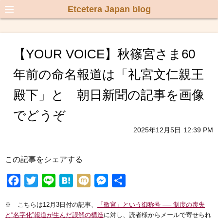
Etcetera Japan blog
【YOUR VOICE】秋篠宮さま60
年前の命名報道は「礼宮文仁親王
殿下」と 朝日新聞の記事を画像
でどうぞ
2025年12月5日
12:39 PM
この記事をシェアする
F
T
L
H
M
M
共
a
w
i
a
i
e
有
※ こちらは12月3日付の記事、
「敬宮」という御称号 ── 制度の喪失
c
i
n
t
x
s
と“名字化”報道が生んだ誤解の構造
に対し、読者様からメールで寄せられ