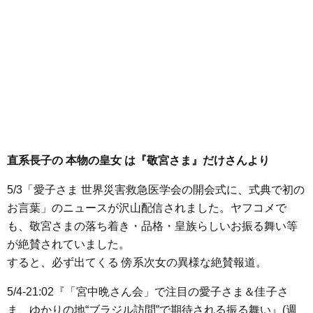
直系長子の 本物の皇女 は『敬宮さま』だけさんより
5/3「愛子さま 世界災害救急医学会の開会式に、式典で初の
お言葉」のニュースが沢山配信されました。ヤフコメで
も、敬宮さまの落ち着き・品格・皇族らしいお振る舞い等
が絶賛されていました。
すると、必ず出てくる 傍系次女の異様な絶賛報道。
5/4-21:02『「宮中晩さん会」で注目の愛子さま＆佳子さ
ま、ゆかりの地“ブラジル訪問”で期待される振る舞い』(週