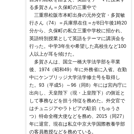
る多賀さん＝久保町の三重中で
三重県松阪市本町出身の元外交官・多賀敏
行さん（74）＝兵庫県在住＝が8日午後1時20
分から、久保町の私立三重中学校に招かれ、
英語特別授業として英語をテーマに講演会を
行った。中学3年生や希望した高校生など100
人以上が耳を傾けた。
多賀さんは、国立一橋大学法学部を卒業
後、1974（昭和49）年に外務省に入省。在勤
中にケンブリッジ大学法学修士号を取得し
た。93（平成5）～96（同8）年には宮内庁に
出向し、天皇陛下（現・上皇陛下）の側近と
して事務などを担う侍従を務めた。外交官で
はチュニジアやラトビアの駐箚（ちゅうさ
つ）特命全権大使などを務め、2015（同27）
年に退官。現在は私立中京大学国際教養学部
の客員教授などを務めている。