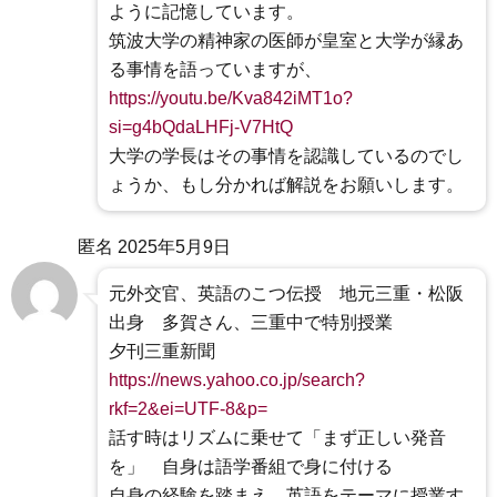
ように記憶しています。
筑波大学の精神家の医師が皇室と大学が縁あ
る事情を語っていますが、
https://youtu.be/Kva842iMT1o?
si=g4bQdaLHFj-V7HtQ
大学の学長はその事情を認識しているのでし
ょうか、もし分かれば解説をお願いします。
匿名
2025年5月9日
元外交官、英語のこつ伝授 地元三重・松阪
出身 多賀さん、三重中で特別授業
夕刊三重新聞
https://news.yahoo.co.jp/search?
rkf=2&ei=UTF-8&p=
話す時はリズムに乗せて「まず正しい発音
を」 自身は語学番組で身に付ける
自身の経験を踏まえ、英語をテーマに授業す