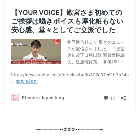
••┈┈┈┈••✼✼✼••┈┈┈┈••