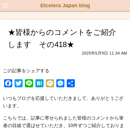
Etcetera Japan blog
★皆様からのコメントをご紹介
します その418★
2025年5月9日
11:34 AM
この記事をシェアする
F
T
L
H
M
M
共
a
w
i
a
i
e
有
いつもブログを応援していただきまして、ありがとうござ
c
i
n
t
x
s
います。
e
t
e
e
i
s
b
t
n
e
こちらでは、記事に寄せられました皆様のコメントから筆
o
e
a
n
者の目線で選ばせていただき、10件ずつご紹介しておりま