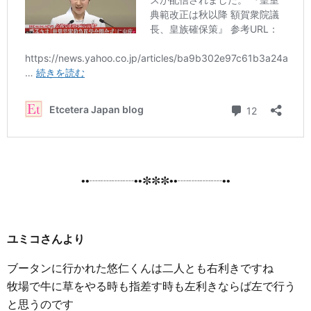
••┈┈┈┈••✼✼✼••┈┈┈┈••
ユミコさんより
ブータンに行かれた悠仁くんは二人とも右利きですね
牧場で牛に草をやる時も指差す時も左利きならば左で行う
と思うのです