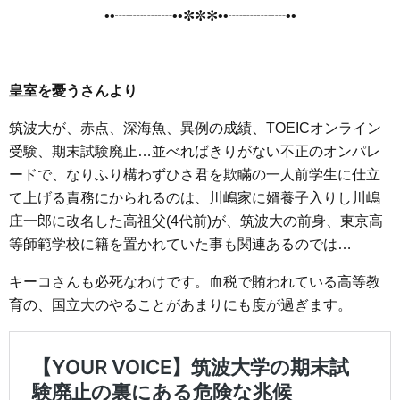
••┈┈┈┈••✼✼✼••┈┈┈┈••
皇室を憂うさんより
筑波大が、赤点、深海魚、異例の成績、TOEICオンライン
受験、期末試験廃止…並べればきりがない不正のオンパレ
ードで、なりふり構わずひさ君を欺瞞の一人前学生に仕立
て上げる責務にかられるのは、川嶋家に婿養子入りし川嶋
庄一郎に改名した高祖父(4代前)が、筑波大の前身、東京高
等師範学校に籍を置かれていた事も関連あるのでは…
キーコさんも必死なわけです。血税で賄われている高等教
育の、国立大のやることがあまりにも度が過ぎます。