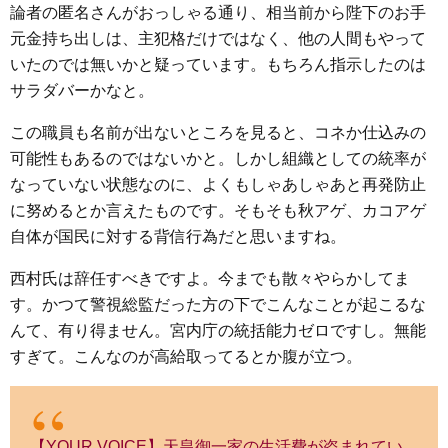
論者の匿名さんがおっしゃる通り、相当前から陛下のお手
元金持ち出しは、主犯格だけではなく、他の人間もやって
いたのでは無いかと疑っています。もちろん指示したのは
サラダバーかなと。
この職員も名前が出ないところを見ると、コネか仕込みの
可能性もあるのではないかと。しかし組織としての統率が
なっていない状態なのに、よくもしゃあしゃあと再発防止
に努めるとか言えたものです。そもそも秋アゲ、カコアゲ
自体が国民に対する背信行為だと思いますね。
西村氏は辞任すべきですよ。今までも散々やらかしてま
す。かつて警視総監だった方の下でこんなことが起こるな
んて、有り得ません。宮内庁の統括能力ゼロですし。無能
すぎて。こんなのが高給取ってるとか腹が立つ。
【YOUR VOICE】天皇御一家の生活費が盗まれてい