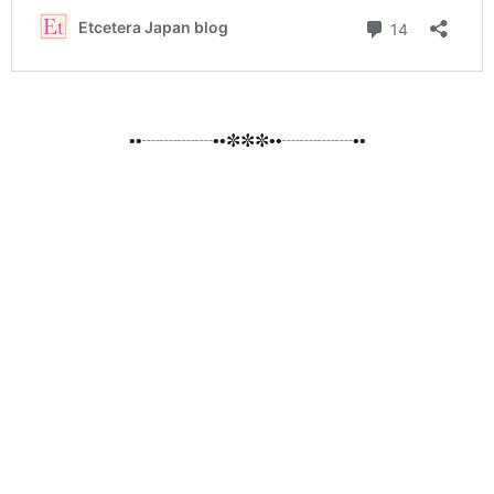
••┈┈┈┈••✼✼✼••┈┈┈┈••