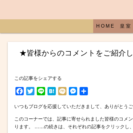
H O M E
皇 室
★皆様からのコメントをご紹介し
この記事をシェアする
F
T
L
H
M
M
共
a
w
i
a
i
e
有
いつもブログを応援していただきまして、ありがとうご
c
i
n
t
x
s
e
t
e
e
i
s
このコーナーでは、記事に寄せられました皆様のコメン
b
t
n
e
ります。 ……の続きは、それぞれの記事をクリックし
o
e
a
n