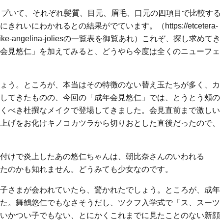
イプいて、それぞれ髪質、目元、眉毛、口元の四項目で比較す
にわかれるとの結果がでています。（https://etcetera-
ctive-lips-like-angelina-joliesの一覧表を御覧あれ）これぞ、探し求めて
会見悠仁」を加えてみると、どうやら今度は全くのニューフェ
ょう。ところが、本当はその特徴のない替え玉たちが多く、カ
してきたものの、今回の「成年会見悠仁」では、とうとう頰の
くべき杜撰なメイクで登場してきました。会見直前まで激しい
上げをお化けキノコカツラから切りおとした直後だったので、
付けで炎上したあの悠仁ちゃんは、朝比奈さんのいわれる
たのかも知れません。どうみても少女なのです。
子さまが会われていたら、驚かれたでしょう。ところが、成年
た。舞鶴悠仁でもなさそうだし、ツクフ入学式で「ス、スーツ
いかつい子でもない、とにかくこれまでに見たことのない新顔