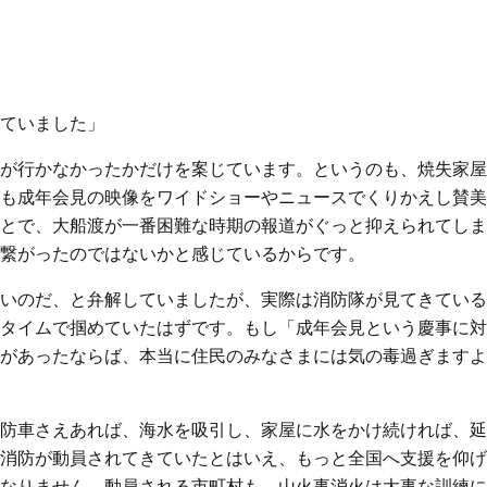
ていました」
が行かなかったかだけを案じています。というのも、焼失家屋
も成年会見の映像をワイドショーやニュースでくりかえし賛美
とで、大船渡が一番困難な時期の報道がぐっと抑えられてしま
繋がったのではないかと感じているからです。
いのだ、と弁解していましたが、実際は消防隊が見てきている
タイムで掴めていたはずです。もし「成年会見という慶事に対
があったならば、本当に住民のみなさまには気の毒過ぎますよ
防車さえあれば、海水を吸引し、家屋に水をかけ続ければ、延
消防が動員されてきていたとはいえ、もっと全国へ支援を仰げ
なりません。動員される市町村も、山火事消火は大事な訓練に