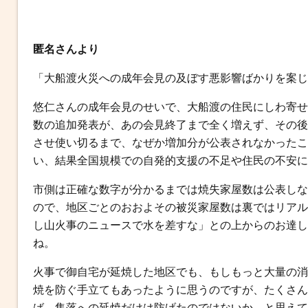
匿名さんより
「大船渡火災への成年会見の及ぼす悪影響ばかりを案じ
悠仁さんの成年会見のせいで、大船渡の住民にしわ寄せ
数の追加発表が、あの会見終了まで全く増えず、その後
させ使い切るまで、なぜか増加分が公表されなかったこ
い、結果全国規模での自発的支援の不足や住民の不安に
市側は正確な数字が分かるまでは焼失家屋数は公表しな
ので、地区ごとのおおよその被災家屋数は裏ではリアル
し山火事のニュースで水を差すな」との上からのお達し
ね。
火事で御自宅が延焼した地区でも、もしもっと大量の消
焼を防ぐ手立てもあったように思うのですが、たくさん
ば、集落への延焼だけは防げたのではないか、と思えて