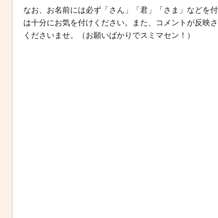
なお、お名前には必ず「さん」「君」「さま」などを付
o
r
g
は十分にお気を付けください。また、コメントが反映さ
k
e
くださいませ。（お願いばかりでスミマセン！）
r