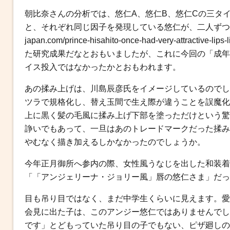
朝比奈さんの分析では、悠仁A、悠仁B、悠仁Cの三タ
と、それぞれ同じ因子を発現している悠仁が、二人ずつにきれい
japan.com/prince-hisahito-once-had-very-attra
た研究成果だなとおもいましたが、これに今回の「成年
イス投入ではなかったかとおもわれます。
あの揉み上げは、川島辰彦氏をイメージしているのでし
ツラで規格化し、替え玉間で生え際が違うことを誤魔化
上に黒く髪の毛風に揉み上げ下部を塗っただけという驚
諍いでもあって、一旦はあのトレードマークだった揉み
やむなく描き加えるしかなかったのでしょうか。
今年正月御所へ参内の際、女性風うなじを出した和装着
「「アンジェリーナ・ジョリー風」唇の悠仁さま」だっ
目も吊り目ではなく、まだ中学生くらいに見えます。愛
会見に出た子は、このアンジー悠仁ではありませんでし
です」とどもっていた吊り目の子でもない、ピザ廻しの