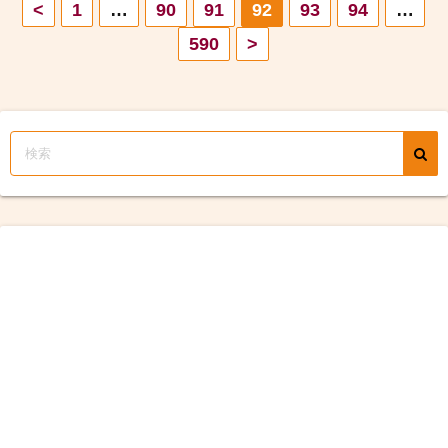
投
<
1
…
90
91
92
93
94
…
590
>
稿
の
ペ
ー
ジ
送
り