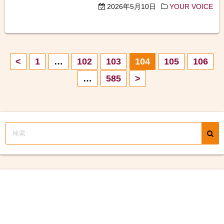
2026年5月10日
YOUR VOICE
投
<
1
…
102
103
104
105
106
…
585
>
稿
の
ペ
ー
ジ
送
り