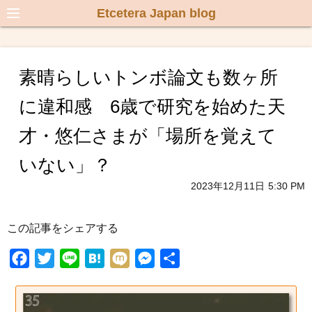
Etcetera Japan blog
素晴らしいトンボ論文も数ヶ所
に違和感 6歳で研究を始めた天
才・悠仁さまが「場所を覚えて
いない」？
2023年12月11日
5:30 PM
この記事をシェアする
F
T
L
H
M
M
共
a
w
i
a
i
e
有
c
i
n
t
x
s