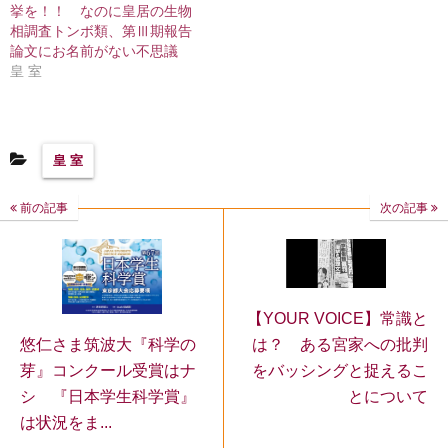
挙を！！ なのに皇居の生物
相調査トンボ類、第Ⅲ期報告
論文にお名前がない不思議
皇 室
皇 室
前の記事
次の記事
【YOUR VOICE】常識と
は？ ある宮家への批判
悠仁さま筑波大『科学の
をバッシングと捉えるこ
芽』コンクール受賞はナ
とについて
シ 『日本学生科学賞』
は状況をま...