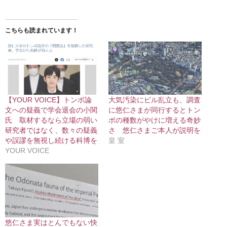
こちらも読まれています！
【YOUR VOICE】トンボ論
大気汚染にビル乱立も、調査
文への疑義で学会退会の小関
に悠仁さまが同行するとトン
氏 取材するなら立場の弱い
ボの種数がやけに増える奇妙
研究者ではなく、数々の疑義
さ 悠仁さまご本人が説明を
や誤謬を無視し続ける科博を
皇 室
YOUR VOICE
悠仁さま実はとんでもない快