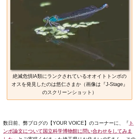
e
t
e
e
i
s
b
t
n
e
o
e
a
n
o
r
g
k
e
r
絶滅危惧IA類にランクされているオオイトトンボの
オスを発見したのは悠仁さまか（画像は『J-Stage』
のスクリーンショット）
数日前、弊ブログの【YOUR VOICE】のコーナーに、『
ト
ンボ論文について国立科学博物館に問い合わせをしてみま