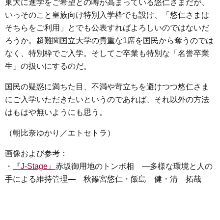
東大に進学をご希望との噂が高まっている悠仁さまだが、
いっそのこと皇族向け特別入学枠でも設け、「悠仁さまは
そちらをご利用」とでも公表すればよろしいのではないだ
ろうか。超難関国立大学の貴重な1席を国民から奪うのでは
なく、特別枠でご入学。そしてご卒業も特別な「名誉卒業
生」の扱いにするのだ。
国民の疑惑に満ちた目、不満や苛立ちを避けつつ悠仁さま
にご入学いただきたいというのであれば、それ以外の方法
はもはや無いようにも思う。
（朝比奈ゆかり／エトセトラ）
画像および参考：
・
『J-Stage』
赤坂御用地のトンボ相 ―多様な環境と人の
手による維持管理― 秋篠宮悠仁・飯島 健・清 拓哉