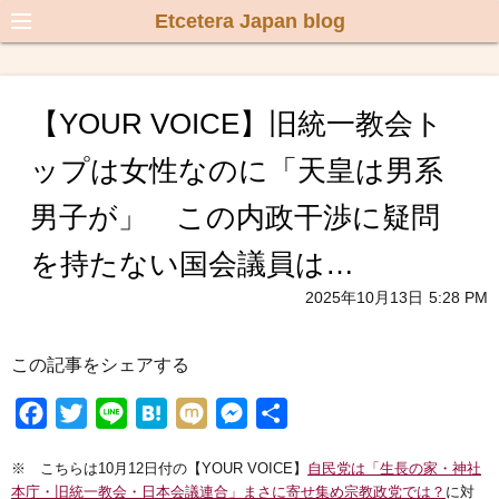
Etcetera Japan blog
【YOUR VOICE】旧統一教会ト
ップは女性なのに「天皇は男系
男子が」 この内政干渉に疑問
を持たない国会議員は…
2025年10月13日
5:28 PM
この記事をシェアする
F
T
L
H
M
M
共
a
w
i
a
i
e
有
※ こちらは10月12日付の【YOUR VOICE】
自民党は「生長の家・神社
c
i
n
t
x
s
本庁・旧統一教会・日本会議連合」まさに寄せ集め宗教政党では？
に対