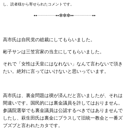
e
t
e
e
i
s
し、読者様から寄せられたコメントです。
b
t
n
e
••┈┈┈┈••✼✼✼••┈┈┈┈••
o
e
a
n
o
r
g
k
e
高市氏は自民党の総裁にしてもらいました。
r
彬子サンは三笠宮家の当主にしてもらいました。
それで「女性は天皇にはなれない」なんて言わないで頂き
たい。絶対に言ってはいけないと思いっています。
高市氏は、裏金問題は禊が済んだと言いましたが、それは
間違いです。国民的には裏金議員を許してはおりません。
参議院選挙でも裏金議員は公認するべきではありませんで
したし、萩生田氏は裏金にプラスして旧統一教会と一番ズ
ブズブと言われたカタです。