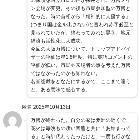
の保護を叫ぶ市民の声が採用され、万博メイ
ン会場が変更。その後も市民参加型の万博と
なった。時の首相から「精神的に支援する」
(つまり国は金を出さない)と言われ赤字必至と
見られていたが、終わってみれば黒字。地元
経済も活性化し大成功。
今回の大阪万博について、トリップアドバイ
ザーの評価は星1.8程度。特に英語コメントの
評価が低い。市民や来場者の事を考えた万博
ではなかったのかも知れない。
名誉総裁をどなたにするかで、ここまで違う
と、ある意味で感心する。
匿名
2025年10月13日
万博が終わった。自分の家は夢洲の近くで、
花火は毎晩もの凄い音響と共に「あ始まって
る」と時計代わりだったけど、一度も行かな