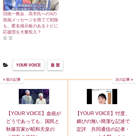
旧統一教会、高市氏へのXの
祝福メッセージを慌てて削除
も、匿名掲示板のあるトピに
応援団を大量投入？
皇 室
YOUR VOICE
皇 室
前の記事
次の記事
【YOUR VOICE】忖度、
【YOUR VOICE】血統が
媚びの無い簡潔な記述で
どうであっても、国民と
定評 共同通信の記者・
秋篠宮家が昭和天皇の