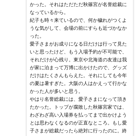
かった。それはただただ秋篠宮が名誉総裁に
なっているから。
紀子も時々来ているので、何か穢れがつくよ
うな気がして、会場の前にすらも近づかなか
った。
愛子さまがお成りになる日だけは行って見た
いと思ったけど、もう入場予約が不可能で、
それだけが心残り。東京や北海道の友達は我
が家に泊まって万博に出かけたので、グッズ
だけはたくさんもらえた。それにしても今年
の夏は暑すぎた。大阪の人はかえって行かな
かった人が多いと思う。
やはり名誉総裁には、愛子さまになって頂き
たかった。トップが腐敗した秋篠宮家では、
わざわざ高い入場券を払ってまで出かけよう
とは思わなくなるのが正直なところ。もし愛
子さまが総裁だったら絶対に行ったのに。終