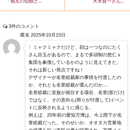
大木賢一さん...
「相互の信頼と...
3件のコメント
匿名
2025年10月15日
〉ミャクミャクだけど、顔は一つなのにたく
さん目玉があるので、まるで多頭制の悠仁ｓ
集団を象徴しているかのように見えてきた。
それは新しい視点ですね！
デザイナーが名誉総裁家の事情を忖度したの
か、それとも名誉総裁が選んだのか…
名誉総裁に皇族が就任する場合、名誉(形だけ)
ではなく、その意向も(周りが忖度して)イベン
トに反映されるように感じる。
例えば、20年前の愛知万博は、今上陛下が名
誉総裁だった。そのせいか、オオタカ営巣地