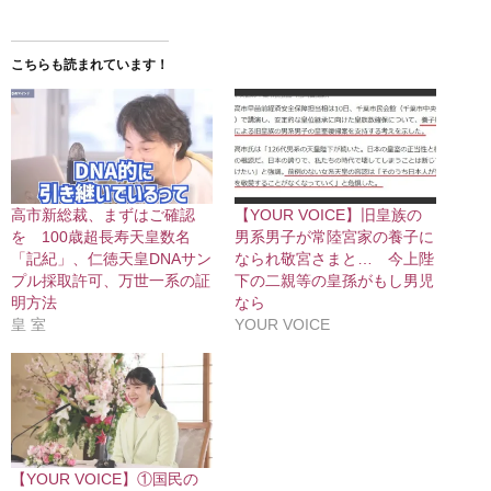
こちらも読まれています！
高市新総裁、まずはご確認
【YOUR VOICE】旧皇族の
を 100歳超長寿天皇数名
男系男子が常陸宮家の養子に
「記紀」、仁徳天皇DNAサン
なられ敬宮さまと… 今上陛
プル採取許可、万世一系の証
下の二親等の皇孫がもし男児
明方法
なら
皇 室
YOUR VOICE
【YOUR VOICE】①国民の