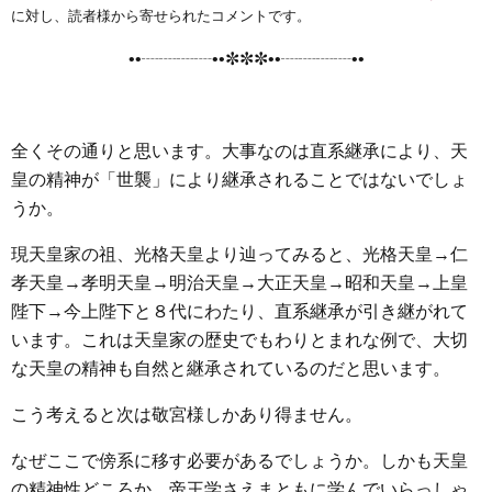
e
t
e
e
i
s
に対し、読者様から寄せられたコメントです。
b
t
n
e
••┈┈┈┈••✼✼✼••┈┈┈┈••
o
e
a
n
o
r
g
k
e
全くその通りと思います。大事なのは直系継承により、天
r
皇の精神が「世襲」により継承されることではないでしょ
うか。
現天皇家の祖、光格天皇より辿ってみると、光格天皇→仁
孝天皇→孝明天皇→明治天皇→大正天皇→昭和天皇→上皇
陛下→今上陛下と８代にわたり、直系継承が引き継がれて
います。これは天皇家の歴史でもわりとまれな例で、大切
な天皇の精神も自然と継承されているのだと思います。
こう考えると次は敬宮様しかあり得ません。
なぜここで傍系に移す必要があるでしょうか。しかも天皇
の精神性どころか、帝王学さえまともに学んでいらっしゃ