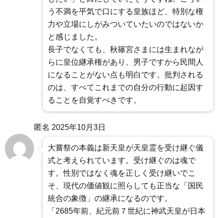
う不満を平気で口にする皇族ほど、特別な権
力や立場にしがみついていたいのではないか
と感じました。
長子でなくても、秋篠宮さまには生まれなが
らに皇位継承権があり、男子ですから民間人
になることがない点も明白です。批判される
のは、すべてこれまでの自分の行動に起因す
ることを自覚すべきです。
匿名
2025年10月3日
大嘗祭の本義は新天皇が天皇霊を受け継ぐ儀
式と考えられています。受け継ぐのは魂で
す。性別ではなく魂を正しく受け継いでこ
そ、現代の価値観に照らしても正当な「国民
統合の象徴」の継承になるのです。
「2685年前、紀元前７世紀に神武天皇が日本