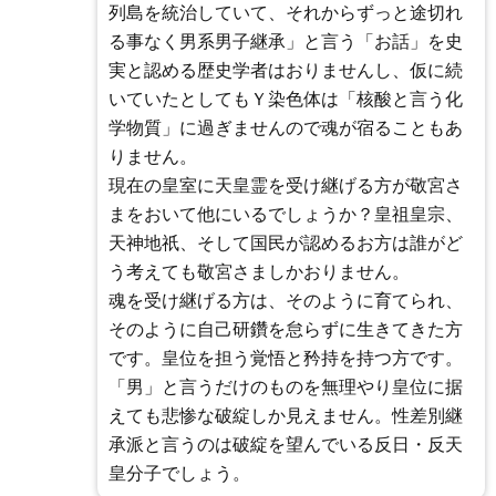
列島を統治していて、それからずっと途切れ
る事なく男系男子継承」と言う「お話」を史
実と認める歴史学者はおりませんし、仮に続
いていたとしてもＹ染色体は「核酸と言う化
学物質」に過ぎませんので魂が宿ることもあ
りません。
現在の皇室に天皇霊を受け継げる方が敬宮さ
まをおいて他にいるでしょうか？皇祖皇宗、
天神地祇、そして国民が認めるお方は誰がど
う考えても敬宮さましかおりません。
魂を受け継げる方は、そのように育てられ、
そのように自己研鑽を怠らずに生きてきた方
です。皇位を担う覚悟と矜持を持つ方です。
「男」と言うだけのものを無理やり皇位に据
えても悲惨な破綻しか見えません。性差別継
承派と言うのは破綻を望んでいる反日・反天
皇分子でしょう。