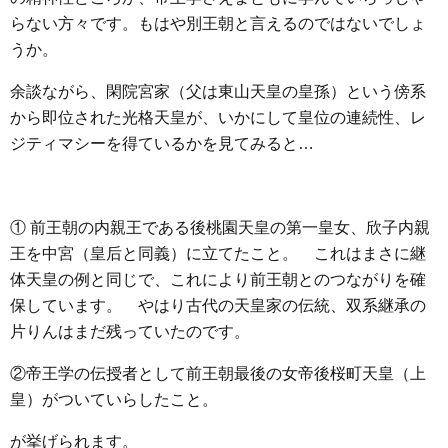
らない方々です。もはや別王朝と言えるのではないでしょ
うか。
余談ながら、閑院宮家（父は東山天皇の皇孫）という傍系
から即位された光格天皇が、いかにして皇位の連続性、レ
ジティマシーを得ているかを見てみると…
① 前王朝の内親王である後桃園天皇の第一皇女、欣子内親
王を中宮（皇后と同義）に立てたこと。 これはまさに継
体天皇の例と同じで、これにより前王朝とのつながりを確
保しています。 やはり古代の天皇家の伝統、双系継承の
片りんはまだ残っていたのです。
②帝王学の伝授者として前王朝最後の女帝後桜町天皇（上
皇）がついていらしたこと。
が挙げられます。