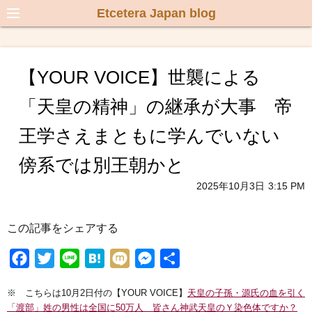
Etcetera Japan blog
【YOUR VOICE】世襲による
「天皇の精神」の継承が大事 帝
王学さえまともに学んでいない
傍系では別王朝かと
2025年10月3日
3:15 PM
この記事をシェアする
F
T
L
H
M
M
共
a
w
i
a
i
e
有
※ こちらは10月2日付の【YOUR VOICE】
天皇の子孫・源氏の血を引く
c
i
n
t
x
s
「渡部」姓の男性は全国に50万人 皆さん神武天皇のＹ染色体ですか？