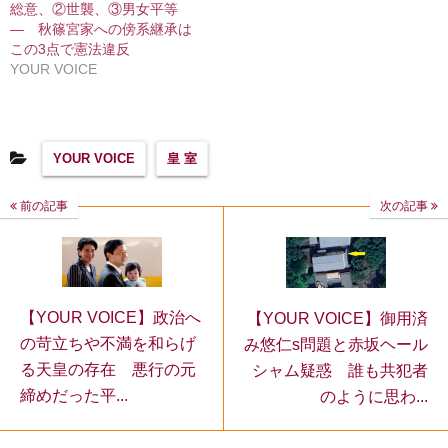
総意、②世襲、③男女平等
― 秋篠宮家への傍系継承は
この3点で憲法違反
YOUR VOICE
YOUR VOICE
皇 室
前の記事
次の記事
【YOUR VOICE】政治へ
【YOUR VOICE】御用済
の苛立ちや不満を和らげ
み悠仁s問題と赤坂ヘール
る天皇の存在 悪行の元
シャム疑惑 誰も共犯者
締めだった平...
のように思わ...