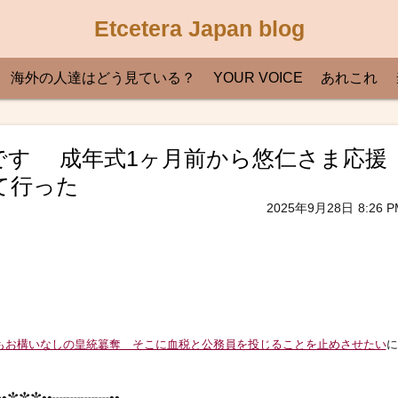
Etcetera Japan blog
海外の人達はどう見ている？
YOUR VOICE
あれこれ
s利用者です 成年式1ヶ月前から悠仁さま応援
て行った
2025年9月28日
8:26 P
もお構いなしの皇統簒奪 そこに血税と公務員を投じることを止めさせたい
に
•✼✼✼••┈┈┈┈••