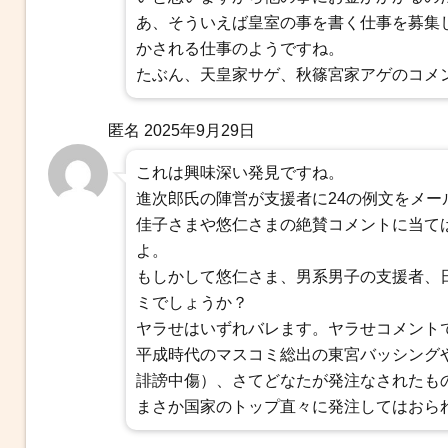
あ、そういえば皇室の事を書く仕事を募集
かされる仕事のようですね。
たぶん、天皇家サゲ、秋篠宮家アゲのコメ
匿名
2025年9月29日
これは興味深い発見ですね。
進次郎氏の陣営が支援者に24の例文をメ
佳子さまや悠仁さまの絶賛コメントに当て
よ。
もしかして悠仁さま、男系男子の支援者、
ミでしょうか？
ヤラせはいずれバレます。ヤラせコメント
平成時代のマスコミ総出の東宮バッシング
誹謗中傷）、さてどなたが発注なされたも
まさか国家のトップ直々に発注してはおら