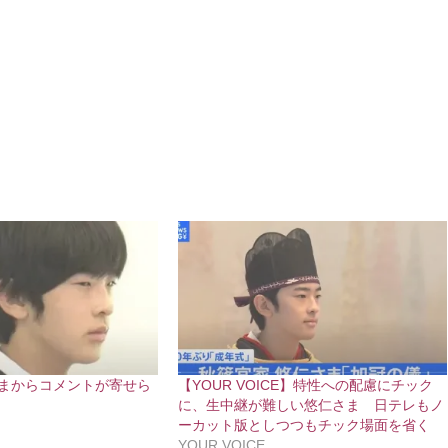
さまからコメントが寄せら
【YOUR VOICE】特性への配慮にチック
に、生中継が難しい悠仁さま 日テレもノ
ーカット版としつつもチック場面を省く
YOUR VOICE