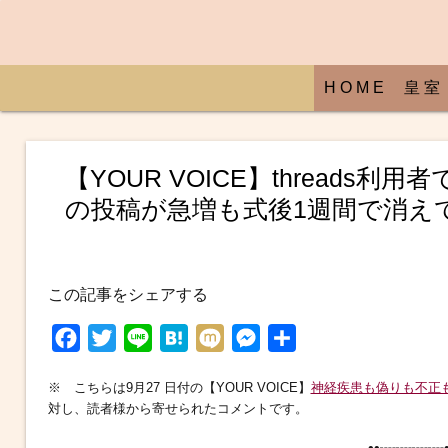
H O M E
皇 室
【YOUR VOICE】thread
の投稿が急増も式後1週間で消え
この記事をシェアする
F
T
L
H
M
M
共
a
w
i
a
i
e
有
※ こちらは9月27 日付の【YOUR VOICE】
神経疾患も偽りも不正
c
i
n
t
x
s
対し、読者様から寄せられたコメントです。
e
t
e
e
i
s
••┈┈┈┈•