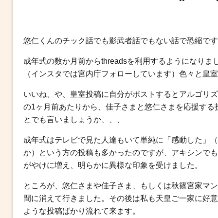
b
t
n
e
o
e
a
n
o
r
g
悠仁くんのチック話でも影武者話でもない話で恐縮です
k
e
r
成年式の数か月前からthreadsを利用するようにな
（インスタでは宮内庁フォローしています）色々と皇室
いいね、や、皇室投稿に自分がポストするとアルゴリズ
の1ヶ月前あたりから、佳子さまと悠仁さまを応援する
とでも言いましょうか、、、
成年式はテレビで見た人達もいて単純に「感動した」（
か）という方の投稿も多かったのですが、アキシンでも
がやけに増え、明らかに異様な印象を受けました。
ところが、悠仁さまや佳子さま、もしくは秋篠宮家マン
間に消えて行きました。その後は私も天皇ご一家に好意
ような投稿ばかり流れて来ます。