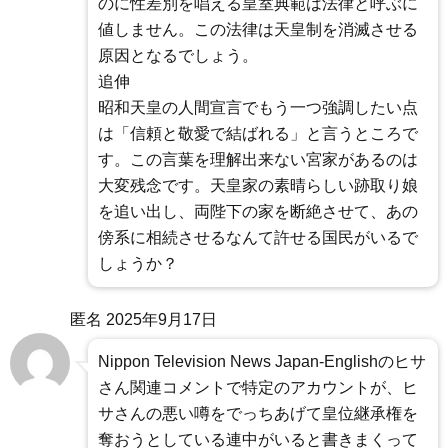
のに性差別を唱える皇室典範は法律と呼ぶに
値しません。この法律は天皇制を消滅させる
原因となるでしょう。
追伸
昭和天皇の人間宣言でもう一つ強調したい点
は「信頼と敬愛で結ばれる」と言うところで
す。この言葉を理解出来ない宮家があるのは
大変残念です。天皇家の素晴らしい跡取り娘
を追い出し、両陛下の家を断絶させて、あの
傍系に相続させるなんて許せる国民がいるで
しょうか？
匿名
2025年9月17日
Nippon Television News Japan-Englishのヒサ
さん関連コメントで特定のアカウントが、ヒ
サさんの悪い噂をでっちあげて皇位継承権を
奪おうとしている連中がいると書きまくって