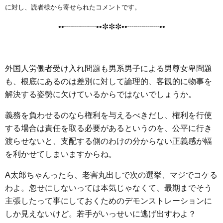
e
t
e
e
i
s
に対し、読者様から寄せられたコメントです。
b
t
n
e
••┈┈┈┈••✼✼✼••┈┈┈┈••
o
e
a
n
o
r
g
k
e
外国人労働者受け入れ問題も男系男子による男尊女卑問題
r
も、根底にあるのは差別に対して論理的、客観的に物事を
解決する姿勢に欠けているからではないでしょうか。
義務を負わせるのなら権利を与えるべきだし、権利を行使
する場合は責任を取る必要があるというのを、公平に行き
渡らせないと、支配する側のわけの分からない正義感が幅
を利かせてしまいますからね。
A太郎ちゃんったら、老害丸出しで次の選挙、マジでコケる
わよ。忽せにしないっては本気じゃなくて、最期までそう
主張したって事にしておくためのデモンストレーションに
しか見えないけど。若手がいっせいに逃げ出すわよ？