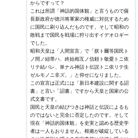
からですって？
これは所謂「神話的国体観」と言うもので薩
長新政府が徳川将軍家の権威に対抗するため
に国民に刷り込んだものです。そして昭和の
敗戦まで国民を戦場に狩り出すイデオロギー
でした。
昭和天皇は「人間宣言」で「朕ト爾等国民ト
ノ間ノ紐帯ハ、終始相互ノ信頼ト敬愛トニ依
リテ結バレ、単ナル神話ト伝説トニ依リテ生
ゼルモノニ非ズ。」と仰せになりました。
この宣言は正式には「新日本建設に関する詔
書」と言い「詔書」ですから天皇と国家の公
式文書です。
国民と天皇の結びつきは神話と伝説によるも
のではないと完全に否定したのです。そして
現在「神話的国体観」を史実と認める歴史学
者は一人もおりません。根拠が破綻している