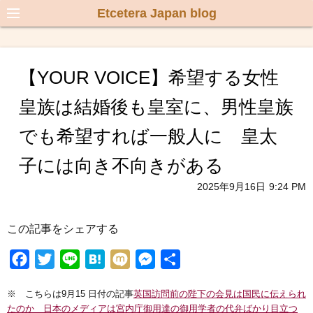
Etcetera Japan blog
【YOUR VOICE】希望する女性
皇族は結婚後も皇室に、男性皇族
でも希望すれば一般人に 皇太
子には向き不向きがある
2025年9月16日
9:24 PM
この記事をシェアする
F
T
L
H
M
M
共
a
w
i
a
i
e
有
※ こちらは9月15 日付の記事
英国訪問前の陛下の会見は国民に伝えられ
c
i
n
t
x
s
たのか 日本のメディアは宮内庁御用達の御用学者の代弁ばかり目立つ