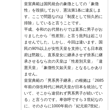
皇室典範は国民統合の象徴としての「象徴
性」を毀損しており、憲法第1条に違反しま
す。ここで問題なのは「制度として恒久的に
排除」していると言うことです。
平成、令和のお代替わりでは直系に男子がお
りましたから「性差別」と言う批判は起こり
ませんでした。しかし、今回は違います。国
民の90%以上が女性天皇を支持しても日本政
府は黙殺し、直系皇女に継承させず傍系に継
承させるなら次の天皇は「性差別天皇」「違
憲天皇」「象徴性欠如天皇」となるしかあり
ません。
皇室典範の「男系男子継承」の根拠は「2685
年前の弥生時代に神武天皇が日本を統治して
いて、そこから途切れず男系男子が続いてい
る」と言うのです。卑弥呼ですら３世紀なの
に、そのさらに1000年前の「紀元前7世紀」