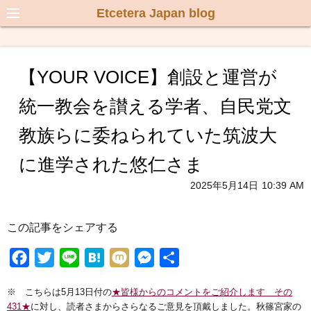
Etcetera Japan blog
【YOUR VOICE】創設と運営が
統一教会を讃える学者、自民党文
教族らに委ねられていた筑波大
に進学された悠仁さま
2025年5月14日
10:39 AM
この記事をシェアする
F
T
L
H
M
M
共
a
w
i
a
i
e
有
※ こちらは5月13日付の
★皆様からのコメントをご紹介します その
c
i
n
t
x
s
431★
に対し、読者さまからさらなるご意見を頂戴しました。秋篠宮家の