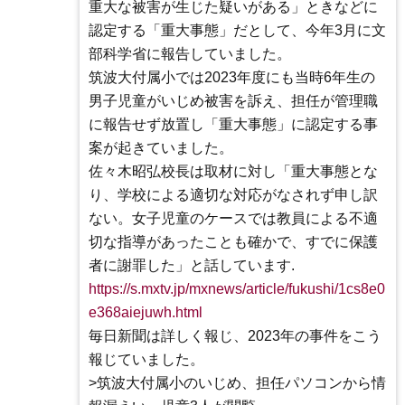
重大な被害が生じた疑いがある」ときなどに
認定する「重大事態」だとして、今年3月に文
部科学省に報告していました。
筑波大付属小では2023年度にも当時6年生の
男子児童がいじめ被害を訴え、担任が管理職
に報告せず放置し「重大事態」に認定する事
案が起きていました。
佐々木昭弘校長は取材に対し「重大事態とな
り、学校による適切な対応がなされず申し訳
ない。女子児童のケースでは教員による不適
切な指導があったことも確かで、すでに保護
者に謝罪した」と話しています.
https://s.mxtv.jp/mxnews/article/fukushi/1cs8e0
e368aiejuwh.html
毎日新聞は詳しく報じ、2023年の事件をこう
報じていました。
>筑波大付属小のいじめ、担任パソコンから情