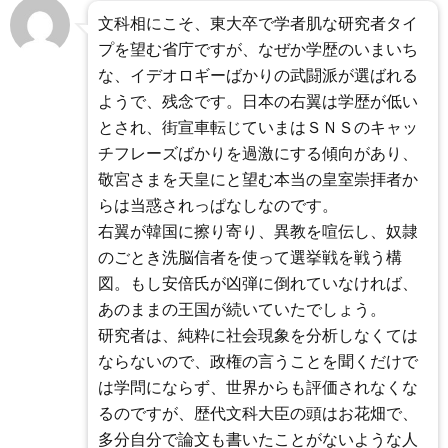
文科相にこそ、東大卒で学者肌な研究者タイ
プを望む省庁ですが、なぜか学歴のいまいち
な、イデオロギーばかりの武闘派が選ばれる
ようで、残念です。日本の右翼は学歴が低い
とされ、街宣車転じていまはＳＮＳのキャッ
チフレーズばかりを過激にする傾向があり、
敬宮さまを天皇にと望む本当の皇室崇拝者か
らは当惑されっぱなしなのです。
右翼が韓国に擦り寄り、異教を喧伝し、奴隷
のごとき洗脳信者を使って選挙戦を戦う構
図。もし安倍氏が凶弾に倒れていなければ、
あのままの王国が続いていたでしょう。
研究者は、純粋に社会現象を分析しなくては
ならないので、政権の言うことを聞くだけで
は学問にならず、世界からも評価されなくな
るのですが、歴代文科大臣の頭はお花畑で、
多分自分で論文も書いたことがないような人