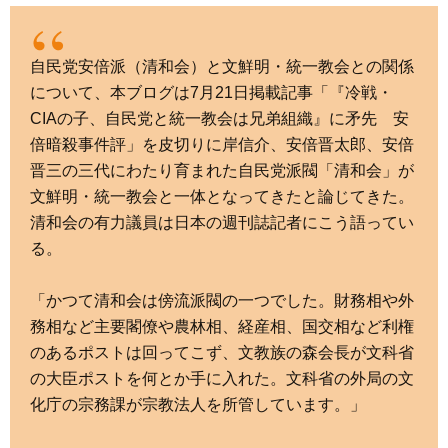
自民党安倍派（清和会）と文鮮明・統一教会との関係
について、本ブログは7月21日掲載記事「『冷戦・
CIAの子、自民党と統一教会は兄弟組織』に矛先 安
倍暗殺事件評」を皮切りに岸信介、安倍晋太郎、安倍
晋三の三代にわたり育まれた自民党派閥「清和会」が
文鮮明・統一教会と一体となってきたと論じてきた。
清和会の有力議員は日本の週刊誌記者にこう語ってい
る。
「かつて清和会は傍流派閥の一つでした。財務相や外
務相など主要閣僚や農林相、経産相、国交相など利権
のあるポストは回ってこず、文教族の森会長が文科省
の大臣ポストを何とか手に入れた。文科省の外局の文
化庁の宗務課が宗教法人を所管しています。」