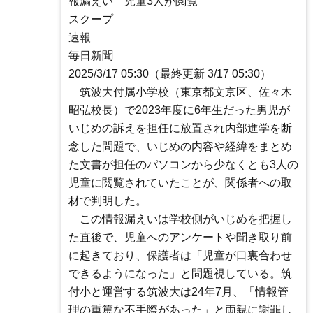
報漏えい 児童3人が閲覧
スクープ
速報
毎日新聞
2025/3/17 05:30（最終更新 3/17 05:30）
筑波大付属小学校（東京都文京区、佐々木
昭弘校長）で2023年度に6年生だった男児が
いじめの訴えを担任に放置され内部進学を断
念した問題で、いじめの内容や経緯をまとめ
た文書が担任のパソコンから少なくとも3人の
児童に閲覧されていたことが、関係者への取
材で判明した。
この情報漏えいは学校側がいじめを把握し
た直後で、児童へのアンケートや聞き取り前
に起きており、保護者は「児童が口裏合わせ
できるようになった」と問題視している。筑
付小と運営する筑波大は24年7月、「情報管
理の重篤な不手際があった」と両親に謝罪し