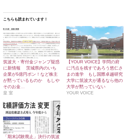
こちらも読まれています！
筑波大・寄付金ジャンプ疑惑
【YOUR VOICE】学問の府
に新情報 茨城県内のいち
に汚点を残すであろう悠仁さ
企業が5億円ポン！など株主
まの進学 もし国際卓越研究
が黙っているものか もしや
大学に筑波大が通るなら他の
そのお金…
大学が黙っていない
皇 室
YOUR VOICE
「期末試験廃止」決行の筑波