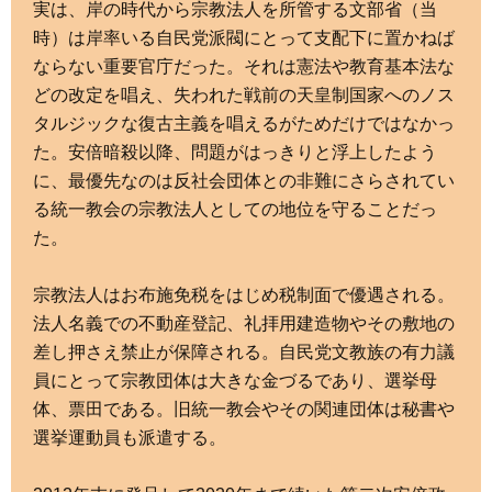
実は、岸の時代から宗教法人を所管する文部省（当
時）は岸率いる自民党派閥にとって支配下に置かねば
ならない重要官庁だった。それは憲法や教育基本法な
どの改定を唱え、失われた戦前の天皇制国家へのノス
タルジックな復古主義を唱えるがためだけではなかっ
た。安倍暗殺以降、問題がはっきりと浮上したよう
に、最優先なのは反社会団体との非難にさらされてい
る統一教会の宗教法人としての地位を守ることだっ
た。
宗教法人はお布施免税をはじめ税制面で優遇される。
法人名義での不動産登記、礼拝用建造物やその敷地の
差し押さえ禁止が保障される。自民党文教族の有力議
員にとって宗教団体は大きな金づるであり、選挙母
体、票田である。旧統一教会やその関連団体は秘書や
選挙運動員も派遣する。