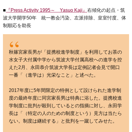
■
『Press Activity 1995～ Yasuo Kaji』
右傾化の起点・筑
波大学開学50年 統一教会汚染、左派排除、皇室忖度、体
制順応を助長
秋篠宮家長男が「提携校進学制度」を利用してお茶の
水女子大付属中学から筑波大学付属高校への進学を控
えた2月、永田恭介筑波大学長は定例記者会見で開口
一番「（進学は）光栄なこと」と述べた。
2017年度に5年間限定の特例として設けられた進学制
度の最終年度に同宮家長男は特典に浴した。提携校進
学制度に批判が殺到しているとの指摘に対し、永田学
長は「（特定の人のための制度という）見方は当たら
ない。制度は継続する」と批判を一蹴してみせた。