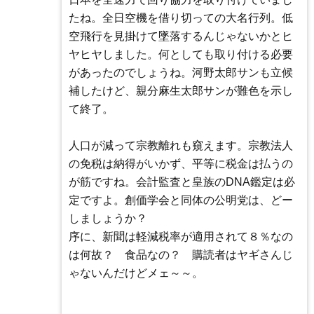
たね。全日空機を借り切っての大名行列。低
空飛行を見掛けて墜落するんじゃないかとヒ
ヤヒヤしました。何としても取り付ける必要
があったのでしょうね。河野太郎サンも立候
補したけど、親分麻生太郎サンが難色を示し
て終了。
人口が減って宗教離れも窺えます。宗教法人
の免税は納得がいかず、平等に税金は払うの
が筋ですね。会計監査と皇族のDNA鑑定は必
定ですよ。創価学会と同体の公明党は、どー
しましょうか？
序に、新聞は軽減税率が適用されて８％なの
は何故？ 食品なの？ 購読者はヤギさんじ
ゃないんだけどメェ～～。