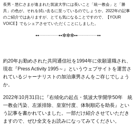
e
t
e
e
i
s
長男・悠仁さまが進まれた筑波大学には長いこと「統一教会」と「勝
b
t
n
e
共」の色が。それを拭い去るに至っているのでしょうか。2022年の記事
のご紹介ではありますが、とても気になることですので、【YOUR
o
e
a
n
VOICE】でもシェアさせていただくことにしました。
o
r
g
••┈┈┈┈••✼✼✼••┈┈┈┈••
k
e
r
約20年お勤めされた共同通信社を1994年に依願退職され、
現在『Press Activity 1995～』というウェブサイトを運営さ
れているジャーナリストの加治康男さんをご存じでしょう
か。
2022年10月31日に『右傾化の起点・筑波大学開学50年 統
一教会汚染、左派排除、皇室忖度、体制順応を助長』とい
う記事を書かれていました。一部だけ紹介させていただき
ますので、ぜひ全文をお読みになってみてください。