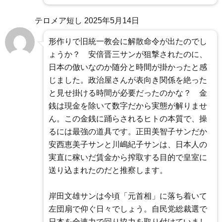
テロメア短し
2025年5月14日
形作りで旧統一教会に解散命令が出たのでし
ょうか？ 安倍晋三サンが狙撃されたのに、
日本の倣いなのか随分と時間が掛かったと感
じました。政治屋さんが表向き関係を絶った
と見せ掛ける時間が必要だったのかな？ 金
銭は現金を除いて数字だから実態が解りませ
ん。この金銭に踊らされるヒトの本質で、操
るには最強の道具です。正田美智子サンだか
安西恵美子サンと川嶋紀子サンは、日本人の
実直に稼いだ賃金から搾取する目的で皇室に
送り込まれたのだと推察します。
岸田文雄サンは今頃「元首相」に落ち着いて
左団扇で仰ぐ日々でしょう。自民党総裁選で
日本を全速力で回り協力を取り付けていまし