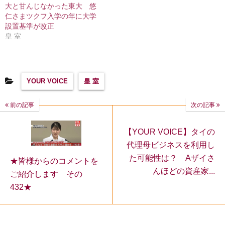
大と甘んじなかった東大 悠
仁さまツクフ入学の年に大学
設置基準が改正
皇 室
YOUR VOICE
皇 室
前の記事
次の記事
【YOUR VOICE】タイの
代理母ビジネスを利用し
た可能性は？ Aザイさ
★皆様からのコメントを
んほどの資産家...
ご紹介します その
432★