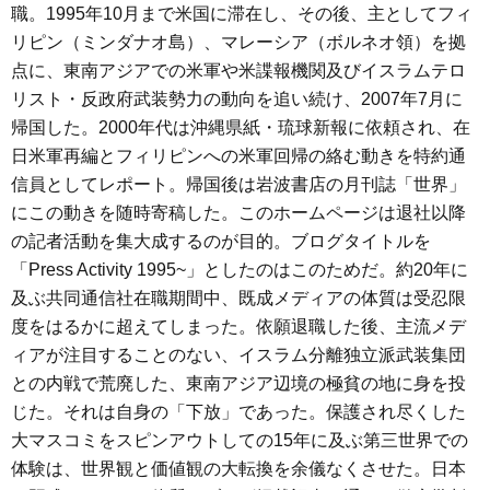
職。1995年10月まで米国に滞在し、その後、主としてフィ
リピン（ミンダナオ島）、マレーシア（ボルネオ領）を拠
点に、東南アジアでの米軍や米諜報機関及びイスラムテロ
リスト・反政府武装勢力の動向を追い続け、2007年7月に
帰国した。2000年代は沖縄県紙・琉球新報に依頼され、在
日米軍再編とフィリピンへの米軍回帰の絡む動きを特約通
信員としてレポート。帰国後は岩波書店の月刊誌「世界」
にこの動きを随時寄稿した。このホームページは退社以降
の記者活動を集大成するのが目的。ブログタイトルを
「Press Activity 1995~」としたのはこのためだ。約20年に
及ぶ共同通信社在職期間中、既成メディアの体質は受忍限
度をはるかに超えてしまった。依願退職した後、主流メデ
ィアが注目することのない、イスラム分離独立派武装集団
との内戦で荒廃した、東南アジア辺境の極貧の地に身を投
じた。それは自身の「下放」であった。保護され尽くした
大マスコミをスピンアウトしての15年に及ぶ第三世界での
体験は、世界観と価値観の大転換を余儀なくさせた。日本