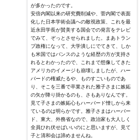
が多かったのです。
安倍内閣以来の研究費削減や、菅内閣で表面
化した日本学術会議への敵視政策、これを最
近永田学長が賛美する国会での発言をテレビ
でみて、ぞっとさせられました。まあトラン
プ政権になって、大学潰しにでてきて、しか
も米国ではバンスのような経歴の方が支持さ
れるとわかったので、これまで想像してきた
アメリカのイメージも崩壊しましたが、ハー
バードの権威たるや、ものすごいものであ
り、そこを三番で卒業された雅子さまに嫉妬
の矢が降り掛かるのも、さもありなんです。
見て子さまの嫉妬心もハーバード憎しから来
ているのは明らかです。雅子さまはハーバー
ド、東大、外務省なので、政治家も大人しく
全員ひれ伏せばいいのにと思いますが、見て
子と清和会は諦めませんね。