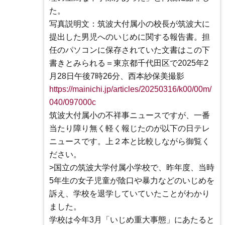
た。
写真説明文：筑波大付属小の校長が筑波大に
提出した男児へのいじめに関する報告書。担
任のパソコンに保存されていた文書はこの下
書きとみられる＝東京都千代田区で2025年2
月28日午後7時26分、西本紗保美撮影
https://mainichi.jp/articles/20250316/k00/00m/
040/097000c
筑波大付属小の不祥事ニュースですが、一番
当たり障り無く軽く報じたのが以下の日テレ
ニュースです。上２本と比較しながら御覧く
ださい。
>国立の筑波大学付属小学校で、昨年度、当時
5年生の女子児童が陰口や暴力などのいじめを
訴え、学校を退学していていたことがわかり
ました。
学校は今年3月「いじめ重大事態」にあたると