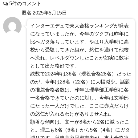
5件のコメント
匿名
2025年5月15日
インターエデュで東大合格ランキングが発表
になっていましたが、今年のツクフは昨年に
比べガタ落ちしています。やはり入学時に高
校から受験してきた組が、悠仁を避けて他校
へ流れ、レベルダウンしたことが如実に数字
として出た格好です。
総数で2024年は36名（現役合格28名）だった
のが、今年は28名（22名）に大幅減少。話題
の推薦合格者数は、昨年は理学部工学部に各
一名合格できていたのに対し、今年は文学部
にたった一人だけでした。ここに赤点だらけ
の悠仁が入れるわけがありませんね。
顕著な傾向は、文一が8名から2名に減ったこ
と。理二も8名（6名）から5名（4名）にガタ
減りです。秋篠宮家回避志向が、東大合格率