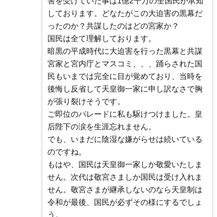
害を受けていた事は1億2千万の全国民が承知
しております。どなたがこの大迫害の黒幕だ
ったのか？共謀したのはどの宮家か？
国民は全て理解しております。
暗黒の平成時代に大迫害を行った黒幕と共謀
宮家と宮内庁とマスコミ、、、踊らされた国
民もいまでは完全に目が覚めており、当時を
後悔し反省して天皇御一家に申し訳なさで胸
が張り裂けそうです。
ご即位のパレードに私も駆けつけました。皇
后陛下の涙を生涯忘れません。
でも、いまだに陰湿な嫌がらせは続いている
のですね。
もはや、国民は天皇御一家しか敬愛いたしま
せん。次代は敬宮さましか国民は受け入れま
せん。敬宮さまが継承しないのなら天皇制は
令和が最後、国民が必ずその様にするでしょ
う。