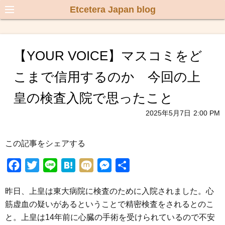
Etcetera Japan blog
【YOUR VOICE】マスコミをど
こまで信用するのか 今回の上
皇の検査入院で思ったこと
2025年5月7日
2:00 PM
この記事をシェアする
F
T
L
H
M
M
共
a
w
i
a
i
e
有
昨日、上皇は東大病院に検査のために入院されました。心
c
i
n
t
x
s
筋虚血の疑いがあるということで精密検査をされるとのこ
e
t
e
e
i
s
と。上皇は14年前に心臓の手術を受けられているので不安
b
t
n
e