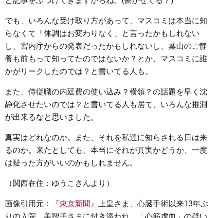
と記事をぶつけてきますからね。(書かせてる？)
でも、いろんな受け取り方があって、マスコミは本当に知
らなくて「体調はお変わりなく」と言ったかもしれない
し、宮内庁からの発表だったかもしれないし、葉山のご静
養も前もって知ってたのではないか？とか、マスコミに誰
かがリークしたのでは？と書いてる人も。
また、侍従職の内廷費の使い込み？横領？の話題を早く沈
静化させたいのでは？と書いてる人も居て、いろんな推測
が出来るなと思いました。
真実はどれなのか。また、それを私達に知らされる日は来
るのか。来たとしても、本当にそれが真実かどうか、一度
は疑った方がいいのかもしれません。
（関西在住：ゆうこさんより）
画像引用元：
『東京新聞』
上皇さま、心臓手術以来13年ぶ
りの入院 美智子さまに付き添われ、「心筋虚血」の疑い