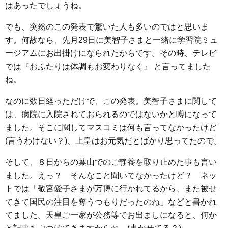
はあったでしょうね。
o
e
a
n
o
r
g
でも、突然のこの発表で驚いた人も多いのではと思いま
k
e
す。何故なら、先月29日に美智子さまと一緒に学習院ミュ
ージアムにお出掛けになられたからです。その時、テレビ
r
では『おふたりは体調もお変わりなく』 と言ってました
ね。
なのに数日経っただけで、この発表。美智子さまに関して
は、病院に入院されておられるのではないかと噂になって
ました。そこに関してマスコミは何も言ってなかったけど
(言うわけない？)、上皇はお元気だとばかり思ってたので。
そして、８日からの葉山でのご静養を取り止めた事も言い
ました。えっ？ そんなこと聞いてなかったけど？ ネッ
トでは「敬宮愛子さまが万博に行かれてるから、また被せ
てきて国民の注目を奪うつもりだったのね」などと書かれ
てました。天皇ご一家が公務等でお出ましになると、何か