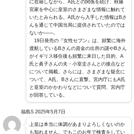
に在籍しながら、A氏との関係を続け、秋篠
宮家を中心に皇室のさまざまな情報に触れて
いたとみられる。A氏から入手した情報はBさ
んを通じて中国当局に提供されていたのでは
ないか――。
19日発売の『女性セブン』は、頻繁に海外
渡航しているBさんの資金の出所の謎やBさん
がイギリス移住後も頻繁に来日した目的、A
氏と眞子さんの夫・小室圭さんとの接点など
について掲載。さらには、さまざまな疑念に
ついて、A氏、Bさんに直撃。宮内庁にもA氏
と皇室のかかわりなどについて質問、宮内庁
が回答している。
福島S
2025年5月7日
上皇は本当に体調があまりよろしくないのか
も知れません。でもこのお年で検査をしてい