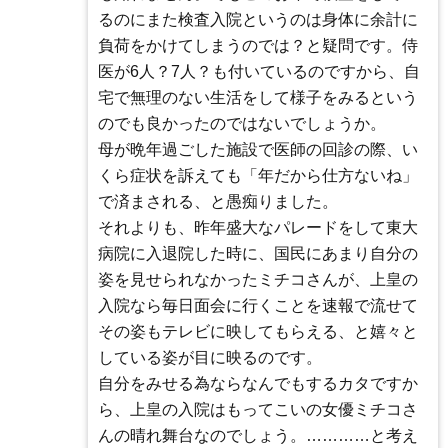
るのにまた検査入院というのは身体に余計に
負荷をかけてしまうのでは？と疑問です。侍
医が6人？7人？も付いているのですから、自
宅で無理のない生活をして様子をみるという
のでも良かったのではないでしょうか。
母が晩年過ごした施設で医師の回診の際、い
くら症状を訴えても「年だから仕方ないね」
で済まされる、と愚痴りました。
それよりも、昨年盛大なパレードをして東大
病院に入退院した時に、国民にあまり自分の
姿を見せられなかったミチコさんが、上皇の
入院なら毎日面会に行くことを速報で流せて
その姿もテレビに映してもらえる、と嬉々と
している姿が目に映るのです。
自分をみせる為ならなんでもするカタですか
ら、上皇の入院はもってこいの女優ミチコさ
んの晴れ舞台なのでしょう。…………と考え