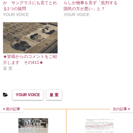
か サングラスにも見てとれ
らしか物事を見ず「批判する
る1つの疑問
国民の方が悪い」と？
YOUR VOICE
YOUR VOICE
★皆様からのコメントをご紹
介します その411★
皇 室
YOUR VOICE
皇 室
前の記事
次の記事