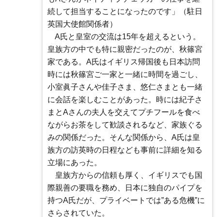
続して担当することになったのです」（駐日
英国大使館関係者）
A氏と皇室の交流は15年を超えるという。
皇族方の中でも特に親密だったのが、秋篠宮
家である。A氏はイギリス帰国後も日本訪問
時には秋篠宮ご一家と一緒に時間を過ごし、
小室眞子さんや佳子さま、悠仁さまとも一緒
に会話を楽しむことがあった。時には紀子さ
まとAさんの夫人を交えてプチフールを食べ
ながらお茶をして歓談されるなど、家族ぐる
みの関係だった。そんな関係から、A氏は皇
族方の訪英時の日程なども事前に詳細を知る
立場にあった。
皇族方からの信頼も厚く、イギリスでも国
際親善の要職を務め、日本に独自のパイプを
持つA氏だが、プライベートでは”ある危機”に
さらされていた。