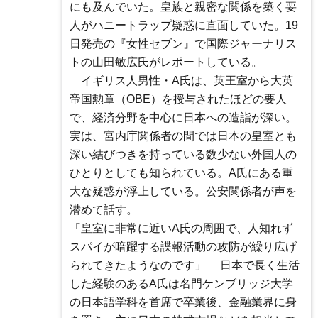
にも及んでいた。皇族と親密な関係を築く要
人がハニートラップ疑惑に直面していた。19
日発売の『女性セブン』で国際ジャーナリス
トの山田敏広氏がレポートしている。
イギリス人男性・A氏は、英王室から大英
帝国勲章（OBE）を授与されたほどの要人
で、経済分野を中心に日本への造詣が深い。
実は、宮内庁関係者の間では日本の皇室とも
深い結びつきを持っている数少ない外国人の
ひとりとしても知られている。A氏にある重
大な疑惑が浮上している。公安関係者が声を
潜めて話す。
「皇室に非常に近いA氏の周囲で、人知れず
スパイが暗躍する諜報活動の攻防が繰り広げ
られてきたようなのです」 日本で長く生活
した経験のあるA氏は名門ケンブリッジ大学
の日本語学科を首席で卒業後、金融業界に身