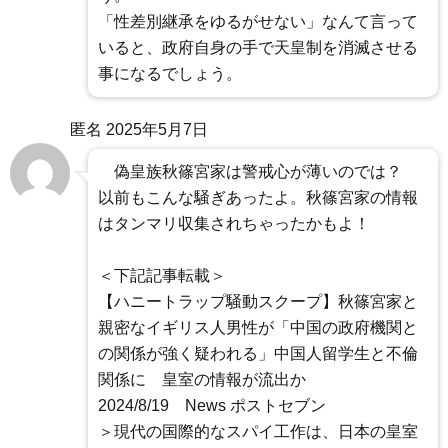
「性差別継承をゆるがせない」なんて言って
いると、政府自身の手で天皇制を消滅させる
事になるでしょう。
匿名
2025年5月7日
偽皇族秋篠宮家は警戒心が薄いのでは？
以前もこんな騒ぎあったよ。秋篠宮家の情報
はタンマリ収集されちゃったかもよ！
＜下記記事転載＞
【ハニートラップ騒動スクープ】秋篠宮家と
親密なイギリス人男性が「中国の政府機関と
の関係が強く疑われる」中国人留学生と不倫
関係に 皇室の情報が流出か
2024/8/19 News ポストセブン
＞現代の国際的なスパイ工作は、日本の皇室