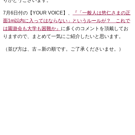
りがとうございます。
e
t
e
e
i
s
b
t
n
e
7月6日付の【YOUR VOICE】、
『「一般人は悠仁さまの正
o
e
a
n
面1m以内に入ってはならない」というルールが？ これで
o
r
g
は園遊会も大学も困難か』
に多くのコメントを頂戴してお
k
e
りますので、まとめて一気にご紹介したいと思います。
r
（並び方は、古→新の順です。ご了承くださいませ。）