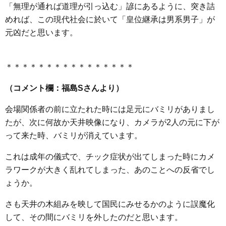
「無理が通れば道理が引っ込む」諺にあるように、突き詰
めれば、この現代社会に於いて「皇位継承は男系男子」が
元凶だと思います。
＊＊＊＊＊＊＊＊＊＊＊＊＊＊＊＊
（コメント欄：福島Sさんより）
会場関係者の前に立たれた時には足元にバミリがありまし
たが、次に何故か天井映像になり、カメラが2人の元に下が
って来た時、バミリが消えています。
これは成年の儀式で、チック症状が出てしまった時にカメ
ラワークが大きく乱れてしまった、あのことへの反省でし
ょうか。
さも天井の木組みを映して国民にみせるかのように誤魔化
して、その間にバミリを外したのだと思います。