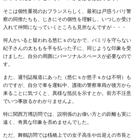
そこは個性重視のおフランスらしく、最初は戸惑うパリ警
察の同僚たちも、じきにその個性を理解し、いつしか受け
入れて仲間になっていくところも見所なんですが・・・
何人かいると疑われる悠仁ｓのなかで、バミリを守らない
紀子さんの太ももを手を払った子に、同じような印象を受
けました。自分の周囲にパーソナルスペースが必要なので
す。
また、週刊誌報道にあった（悠仁ｓか悠子ｓかは不明）も
のですが、自分で車を運転中、護衛の警察車両が後方から
来ることに気づくと、異様な抵抗を示すとか。前方不注意
でいつ事故るかわかりませんよ。
特に関西万博訪問では、説明係のお偉い方との距離も実に
遠く、奇異な印象を否めませんでした。
ただ、舞鶴訪問では桟橋上での女子高生や出迎えの市長と