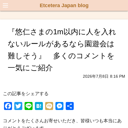
Etcetera Japan blog
『悠仁さまの1m以内に人を入れ
ないルールがあるなら園遊会は
難しそう』 多くのコメントを
一気にご紹介
2026年7月8日
8:16 PM
この記事をシェアする
F
T
L
H
M
M
共
a
w
i
a
i
e
有
コメントをたくさんお寄せいただき、皆様いつも本当にあ
c
i
n
t
x
s