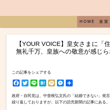
H O M E
皇 室
【YOUR VOICE】皇女さま
無礼千万、皇族への敬意が感じら
この記事をシェアする
F
T
L
H
M
M
共
a
w
i
a
i
e
有
政府・自民党は、中曾根弘文氏の「結婚できない」発言
c
i
n
t
x
s
繰り返しておりますが、以下の読売新聞の記事にある、
e
t
e
e
i
s