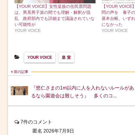
【YOUR VOICE】女性皇族の住民票問題
【YOUR VOI
は、男系男子派の間でも理解・解釈が混
問の声を 養子
乱 政府部内でも詳細まで議論されていな
基本台帳、いず
い可能性が
になかった
YOUR VOICE
YOUR VOICE
YOUR VOICE
皇 室
前の記事
『悠仁さまの1m以内に人を入れないルールがあ
るなら園遊会は難しそう』 多くのコ...
7件のコメント
匿名
2026年7月9日