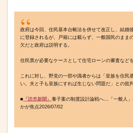
b
t
n
e
o
e
a
n
o
r
g
k
e
政府は今回、住民基本台帳法を併せて改正し、結婚
r
に登録されるが、戸籍には載らず、一般国民のまま
欠だと政府は説明する。
住民票が必要なケースとして住宅ローンの審査など
これに対し、野党の一部や識者からは「皇族を住民
い。夫と子も皇族にすれば生じない問題だ」との批
■
『読売新聞』
養子案の制度設計論戦へ…「一般人」
かが焦点2026/07/02