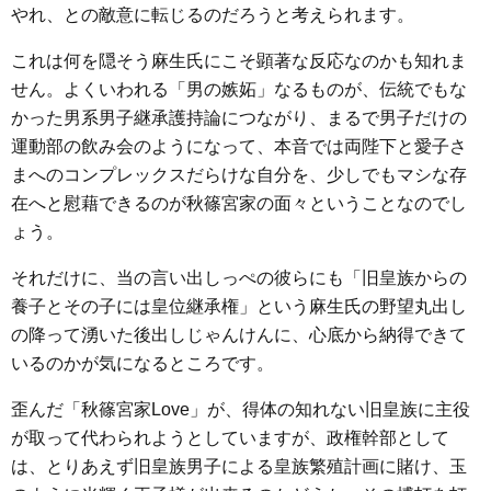
やれ、との敵意に転じるのだろうと考えられます。
これは何を隠そう麻生氏にこそ顕著な反応なのかも知れま
せん。よくいわれる「男の嫉妬」なるものが、伝統でもな
かった男系男子継承護持論につながり、まるで男子だけの
運動部の飲み会のようになって、本音では両陛下と愛子さ
まへのコンプレックスだらけな自分を、少しでもマシな存
在へと慰藉できるのが秋篠宮家の面々ということなのでし
ょう。
それだけに、当の言い出しっぺの彼らにも「旧皇族からの
養子とその子には皇位継承権」という麻生氏の野望丸出し
の降って湧いた後出しじゃんけんに、心底から納得できて
いるのかが気になるところです。
歪んだ「秋篠宮家Love」が、得体の知れない旧皇族に主役
が取って代わられようとしていますが、政権幹部として
は、とりあえず旧皇族男子による皇族繁殖計画に賭け、玉