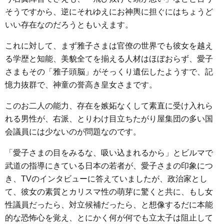
そうですから、逆にそれゆえにお神輿に担ぐにはちょうど
いい存在なのだろうともいえます。
これに対して、まず雅子さまは官僚の世界でも彼女を越え
る学歴と知能、美貌全てを揃える人材はほぼおらず、愛子
さまもその「雅子頭脳」がそっくり遺伝したようすで、記
憶力抜群で、神童の誉高き皇女さまです。
このお二人の能力、存在を嫉妬なくして素直に受け入れら
れる男性が、右派、とりわけ目立ちたがり屋集団の多い国
会議員には少ないのが問題なのです。
「愛子さまの目をみるな、吸い込まれるから」とビルマで
武道の指導にきている日本の若者が、愛子さまの印象につ
き、TVのインタビューに答えていましたが、政治家とし
て、彼女の素質とカリスマ性の萌芽に驚くと共に、もし女
性議員だったら、対立候補だったら、と想像するだに本能
的な恐怖心を覚え、とにかく何が何でも立太子は阻止して