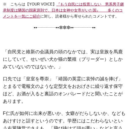
※ こちらは【YOUR VOICE】
『もう自民には投票しない 男系男子継
c
i
n
t
x
s
承制度は隣国の国家原則で、日本は女神や女帝がいた国』 多くのコ
e
t
e
e
i
s
メントを一気にご紹介
に対し、読者様から寄せられたコメントです。
b
t
n
e
••┈┈┈┈••✼✼✼••┈┈┈┈••
o
e
a
n
o
r
g
k
e
「自民党と維新の会議員の頭のなかでは、実は皇族を馬鹿
r
にしていて、せいぜい犬か猫の繁殖（ブリーダー）としか
みていないのではないか。」
口先では「皇室を尊崇」「靖国の英霊に哀悼の誠を捧げ」
とまるで電報文のような定型文をおおげさに繰り返す保守
ほど、お酒が入ると裏話のオンパレードだと聞いたことが
あります。
F仁氏が如何に出来が悪いか、女癖がだらしないか、なども
あけすけと話すというのです。学歴にはこだわらないとい
う右翼陣営でさえも、「飛び抜けて頭が悪い」などと言う