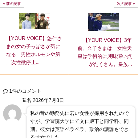
前の記事
次の記事
【YOUR VOICE】悠仁さ
【YOUR VOICE】3年
まの女の子っぽさが気に
前、久子さまは「女性天
なる 男性ホルモンや第
皇は学術的に興味深い点
二次性徴停止...
がたくさん。皇族...
1件のコメント
匿名
2026年7月8日
私の昔の勤務先に若い女性が採用されたので
すが、学習院大学にて文仁殿下と同学科、同
期。彼女は英語ペラペラ、政治の議論もでき
る才女でした。