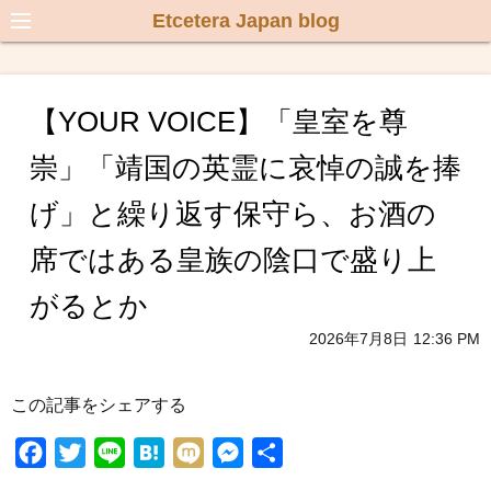
Etcetera Japan blog
【YOUR VOICE】「皇室を尊
崇」「靖国の英霊に哀悼の誠を捧
げ」と繰り返す保守ら、お酒の
席ではある皇族の陰口で盛り上
がるとか
2026年7月8日
12:36 PM
この記事をシェアする
F
T
L
H
M
M
共
a
w
i
a
i
e
有