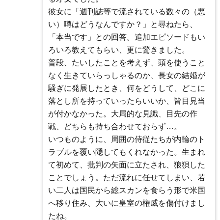
彼女に「週刊誌等で流されている数々の（悪
い）噂はどうなんですか？」と尋ねたら、
「本当です」との回答。追加エピソードもい
ろいろ教えてもらい、更に驚きました。
普段、たいしたことを考えず、頭を使うこと
なく生きていらっしゃるのか、長女の結婚が
騒ぎに発展したとき、何をどうして、どこに
落とし所を持っていったらいいか、皆目見当
が付かなかった。大局的な見識、目先の作
戦、どちらも持ち合わせておらず…。
いつものように、周囲の侍従たちが内輪のト
ラブルを覆い隠してもくれなかった。生まれ
て初めて、批判の矢面に立たされ、狼狽した
ことでしょう。ただ流れに任せてしまい、若
い二人は国民から総スカンを食らう形で米国
へ移り住み、大いに皇室の権威を傷付けまし
たね。