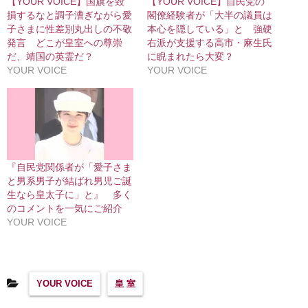
【YOUR VOICE】国旗を毀
【YOUR VOICE】自民党の
損するなと調子漕ぎながら愛
閣僚経験者が「大半の議員は
子さまに性差別丸出しの不敬
本心を隠している」と 強硬
発言 どこが皇室への尊崇
右派が支援する高市・麻生氏
だ、靖国の英霊だ？
に睨まれたら大変？
YOUR VOICE
YOUR VOICE
『自民党関係者が「愛子さま
と男系男子が結ばれ男児ご誕
生なら皇太子に」と』 多く
のコメントを一気にご紹介
YOUR VOICE
YOUR VOICE
皇 室