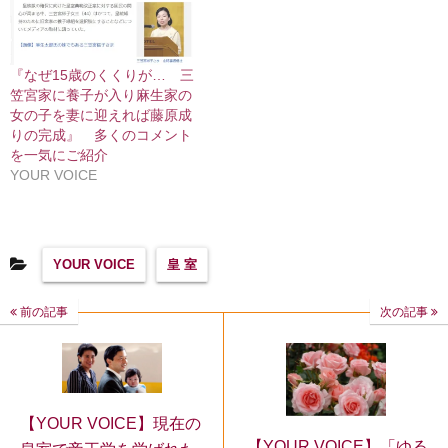
『なぜ15歳のくくりが… 三
笠宮家に養子が入り麻生家の
女の子を妻に迎えれば藤原成
りの完成』 多くのコメント
を一気にご紹介
YOUR VOICE
YOUR VOICE
皇 室
前の記事
次の記事
【YOUR VOICE】現在の
【YOUR VOICE】「ゆる