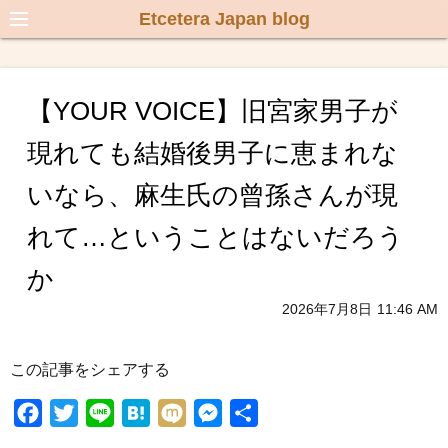
Etcetera Japan blog
【YOUR VOICE】旧宮家男子が
現れても結婚後男子に恵まれな
いなら、麻生氏の曾孫さんが現
れて…ということはないだろう
か
2026年7月8日
11:46 AM
この記事をシェアする
F
T
L
H
M
M
共
a
w
i
a
i
e
有