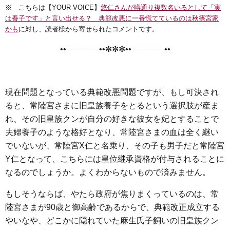
※ こちらは【YOUR VOICE】
悠仁さんが噂通り複数名いるとして「実
c
i
n
t
x
s
は養子です」と言い出せる？ 典範改悪に一番慌てているのは秋篠宮家
e
t
e
e
i
s
かも
に対し、読者様から寄せられたコメントです。
b
t
n
e
••┈┈┈┈••✼✼✼••┈┈┈┈••
o
e
a
n
o
r
g
k
e
現在問題となっている典範改悪問題ですが、もし可決され
r
ると、常陸宮さまに旧皇族養子をとるという選択肢が産ま
れ、その旧皇族クンが自分の好きな彼女を妃とすることで
夫婦養子のような格好となり、常陸宮さまの血は全く継い
でいないが、常陸宮X仁と名乗り、その子も男子だと常陸宮
Y仁となって、こちらには皇位継承資格が付与されることに
なるのでしょうか。よくわからないもので済みません。
もしそうならば、やたら政府が焦りまくっているのは、常
陸宮さまが90歳と御高齢であるからで、典範改正成立する
やいなや、どこかに隠れていた麻生氏子飼いの旧皇族クン