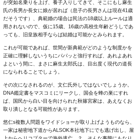
が突如名乗りを上げ、養子入りしてきて、そこにもし麻生
氏の長男か長女に娘が居れば（息子の長男さんは現在41歳
だそうです）、典範婚の場合は民法の18歳以上ルールは適
用されないので、仮に15歳、16歳の高校生年齢どうしであ
っても、旧皇族相手ならば結婚は可能かとみられます。
これが可能であれば、世間が新典範がどのような制度かを
正確に理解しないうちにパパッと強行すれば、あれよあれ
よという間に、まさに麻生太郎氏は、目出度く現代の道長
になられることでしょう。
その次になされるのが、文仁氏外しではないでしょうか。
DNA鑑定書をマスコミにリークし、国会を蜂の巣にすれ
ば、国民から白い目を向けられた秋篠宮家は、あえなくお
取り潰しとなる可能性があります。
悠仁s複数人問題をワイドショーが取り上げようものなら、
一家は秘密地下道からALSOK本社地下にでも逃げ出し、屋
上からヘリコプターで海外逃亡…？ そんな事態にもなり