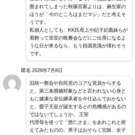
囲まれてしまった秋篠宮家よりは、麻生家の
ほうが「今のところはまだマシ」だと考えそ
うです。
私個人としても、KK氏母上や紀子妃義妹らが
着飾って皇室の晩餐会などにご出席になるよ
うな日が来るなら、もう祖国意識が壊れそう
です。
匿名
2026年7月8日
旧統一教会や自民党のコアな党員からする
と、第三条廃嫡対象などと言われない心身と
もに健康な皇位継承者を今仕込んでおかない
と、愛子天皇が誕生するとの危機感があるの
ではないでしょうか。 王室
代理母を使って「悠仁さま」をあれこれと拵
えてみたものの、男子はおそらく完敗、女子