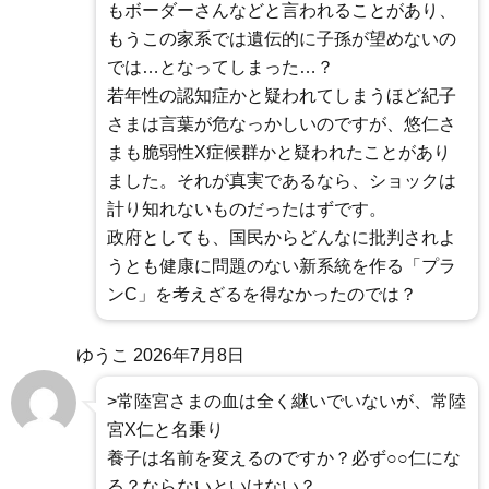
もボーダーさんなどと言われることがあり、
もうこの家系では遺伝的に子孫が望めないの
では…となってしまった…？
若年性の認知症かと疑われてしまうほど紀子
さまは言葉が危なっかしいのですが、悠仁さ
まも脆弱性X症候群かと疑われたことがあり
ました。それが真実であるなら、ショックは
計り知れないものだったはずです。
政府としても、国民からどんなに批判されよ
うとも健康に問題のない新系統を作る「プラ
ンC」を考えざるを得なかったのでは？
ゆうこ
2026年7月8日
>常陸宮さまの血は全く継いでいないが、常陸
宮X仁と名乗り
養子は名前を変えるのですか？必ず○○仁にな
る？ならないといけない？