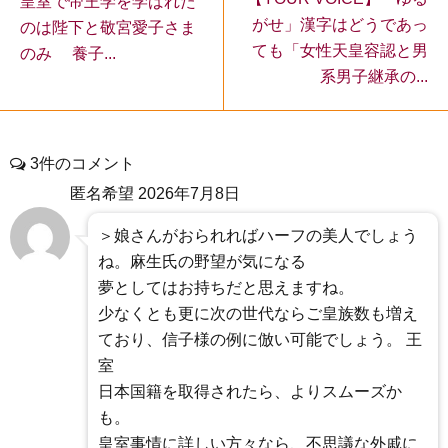
皇室で帝王学を学ばれた
がせ」漢字はどうであっ
のは陛下と敬宮愛子さま
ても「女性天皇容認と男
のみ 養子...
系男子継承の...
3件のコメント
匿名希望
2026年7月8日
＞娘さんがおられればハーフの美人でしょう
ね。麻生氏の野望が気になる
夢としてはお持ちだと思えますね。
少なくとも更に次の世代ならご皇族数も増え
ており、信子様の例に倣い可能でしょう。 王
室
日本国籍を取得されたら、よりスムーズか
も。
皇室事情に詳しい方々なら、不思議な外戚に