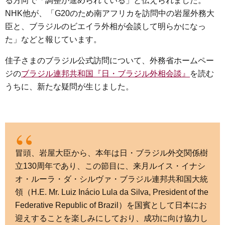
る方向で「調整が進められている」と伝えられました。
e
t
e
e
i
s
NHK他が、「G20のため南アフリカを訪問中の岩屋外務大
b
t
n
e
臣と、ブラジルのビエイラ外相が会談して明らかになっ
o
e
a
n
た」などと報じています。
o
r
g
k
e
佳子さまのブラジル公式訪問について、外務省ホームペー
ジの
ブラジル連邦共和国『日・ブラジル外相会談』
r
を読む
うちに、新たな疑問が生じました。
冒頭、岩屋大臣から、本年は日・ブラジル外交関係樹
立130周年であり、この節目に、来月ルイス・イナシ
オ・ルーラ・ダ・シルヴァ・ブラジル連邦共和国大統
領（H.E. Mr. Luiz Inácio Lula da Silva, President of the
Federative Republic of Brazil）を国賓として日本にお
迎えすることを楽しみにしており、成功に向け協力し