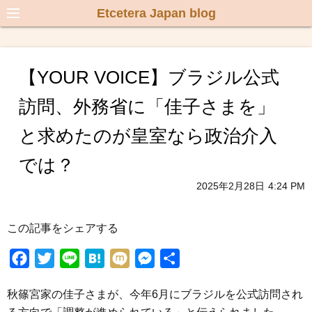
Etcetera Japan blog
【YOUR VOICE】ブラジル公式
訪問、外務省に「佳子さまを」
と求めたのが皇室なら政治介入
では？
2025年2月28日
4:24 PM
この記事をシェアする
F
T
L
H
M
M
共
a
w
i
a
i
e
有
秋篠宮家の佳子さまが、今年6月にブラジルを公式訪問され
c
i
n
t
x
s