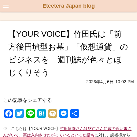
Etcetera Japan blog
【YOUR VOICE】竹田氏は「前
方後円墳型お墓」「仮想通貨」の
ビジネスを 週刊誌が色々とほ
じくりそう
2026年4月6日
10:02 PM
この記事をシェアする
F
T
L
H
M
M
共
a
w
i
a
i
e
有
※ こちらは【YOUR VOICE】
竹田恒泰さんは悠仁さんに歳の近い娘さ
c
i
n
t
x
s
んがいて、実は入内させたがっているといった話も
に対し、読者様から