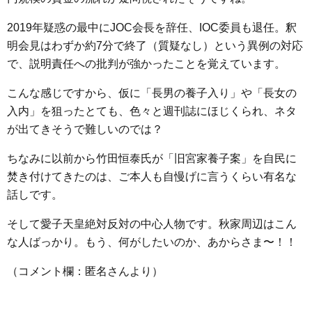
2019年疑惑の最中にJOC会長を辞任、IOC委員も退任。釈
明会見はわずか約7分で終了（質疑なし）という異例の対応
で、説明責任への批判が強かったことを覚えています。
こんな感じですから、仮に「長男の養子入り」や「長女の
入内」を狙ったとても、色々と週刊誌にほじくられ、ネタ
が出てきそうで難しいのでは？
ちなみに以前から竹田恒泰氏が「旧宮家養子案」を自民に
焚き付けてきたのは、ご本人も自慢げに言うくらい有名な
話しです。
そして愛子天皇絶対反対の中心人物です。秋家周辺はこん
な人ばっかり。もう、何がしたいのか、あからさま〜！！
（コメント欄：匿名さんより）