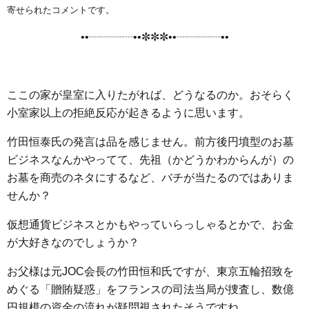
e
t
e
e
i
s
寄せられたコメントです。
b
t
n
e
••┈┈┈┈••✼✼✼••┈┈┈┈••
o
e
a
n
o
r
g
k
e
ここの家が皇室に入りたがれば、どうなるのか。おそらく
r
小室家以上の拒絶反応が起きるように思います。
竹田恒泰氏の発言は品を感じません。前方後円墳型のお墓
ビジネスなんかやってて、先祖（かどうかわからんが）の
お墓を商売のネタにするなど、バチが当たるのではありま
せんか？
仮想通貨ビジネスとかもやっていらっしゃるとかで、お金
が大好きなのでしょうか？
お父様は元JOC会長の竹田恒和氏ですが、東京五輪招致を
めぐる「贈賄疑惑」をフランスの司法当局が捜査し、数億
円規模の資金の流れが疑問視されたそうですね。