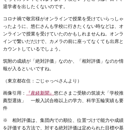
退学者を出したくないのです。
コロナ禍で敬宮様がオンラインで授業を受けていらっしゃ
ったように、悠仁さんも学校に行きたくない時などは、オ
ンラインで授業を受けていたのかもしれませんね。オンラ
インで繋いだだけで、カメラの前に座ってなくても出席と
カウントしているでしょう。
筑附の成績が「絶対評価」なのか、「相対評価」なのか情
報が入るといいですね。
（東京都在住：ごじゃっぺさんより）
画像引用：
『産経新聞』
悠仁さまご受験の筑波大「学校推
薦型選抜」 一般入試合格以上の学力、科学五輪実績も要
件
※ 相対評価は、集団内での順位、位置づけで能力や成績
を評価する方法で、対する絶対評価は定められた目標や基