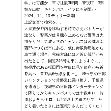
学」は可能か 車で往復3時間、警視庁＋3県
警が出動 キャンパスライフにも制限が
2024、12、13 ディリー新潮
上記文言で検索を、、
＞皇族が都内を移動する時でさえパトカーが
連なり、警察が信号機を止めるなど警備は大
掛かりだ。筑波大学のキャンパスは茨城県南
西部のつくば市にある。仮に赤坂御用地から
車で通う場合、秋篠宮邸にほど近い巽門から
出たとして、国道246号を東にまっすぐに、
警視庁のある桜田門を横目に見て銀座から首
都高へ。首都高6号線を北上し、埼玉県の三郷
ジャンクションで常磐道に乗り換え、千葉県
を通過し、茨城県の谷田部インターチェンジ
で降りてからキャンパスまでは十数キロ。片
道およそ70キロ、1時間以上の道のりで、た
どり着いたときには運転手さんだってくたく