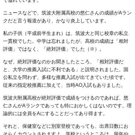
で溢れています。
e
t
e
e
i
s
b
t
n
e
ニュースなどで、筑波大附属高校の悠仁さんの成績がAラン
o
e
a
n
クだと言う報道があり、かなり炎上しています。
o
r
g
私の子供（平成前半生まれ）は、筑波大と同じ校章の私立
k
e
一貫校でした。中学は忘れましたが、高校の成績は「相対
r
評価」ではなく、「絶対評価」でした（※）。
なぜ、絶対評価なのかお聞きしたところ、「相対評価だ
と、大学の推薦入試に不利である」と説明されました。国
公私立を問わず、多様な推薦入試が出てきていた頃です。
従来の指定校推薦に加えて、当時AO入試もありました。
筑波大附属高校が絶対評価で成績をつけるのであれば、悠
仁さんがAランクであっても特におかしくはないのです。理
論的には全員をAにすることだってあり得ます。
それと、保健室などに別室登校であっても、出席日数にお
そらくカウントされますよ。学校というところは、留年や