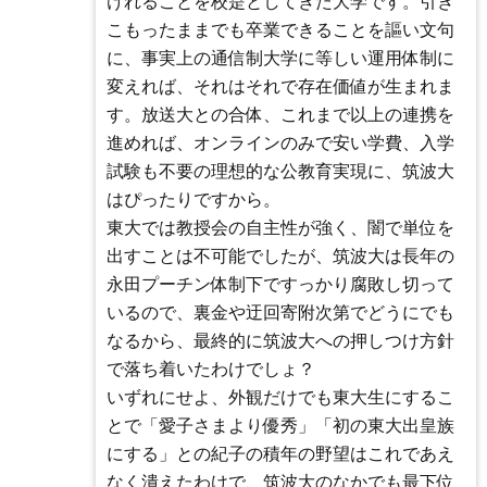
けれることを校是としてきた大学です。引き
こもったままでも卒業できることを謳い文句
に、事実上の通信制大学に等しい運用体制に
変えれば、それはそれで存在価値が生まれま
す。放送大との合体、これまで以上の連携を
進めれば、オンラインのみで安い学費、入学
試験も不要の理想的な公教育実現に、筑波大
はぴったりですから。
東大では教授会の自主性が強く、闇で単位を
出すことは不可能でしたが、筑波大は長年の
永田プーチン体制下ですっかり腐敗し切って
いるので、裏金や迂回寄附次第でどうにでも
なるから、最終的に筑波大への押しつけ方針
で落ち着いたわけでしょ？
いずれにせよ、外観だけでも東大生にするこ
とで「愛子さまより優秀」「初の東大出皇族
にする」との紀子の積年の野望はこれであえ
なく潰えたわけで、筑波大のなかでも最下位