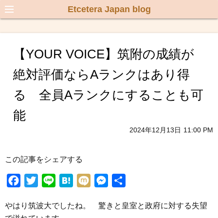
Etcetera Japan blog
【YOUR VOICE】筑附の成績が
絶対評価ならAランクはあり得
る 全員Aランクにすることも可
能
2024年12月13日
11:00 PM
この記事をシェアする
F
T
L
H
M
M
共
a
w
i
a
i
e
有
やはり筑波大でしたね。 驚きと皇室と政府に対する失望
c
i
n
t
x
s