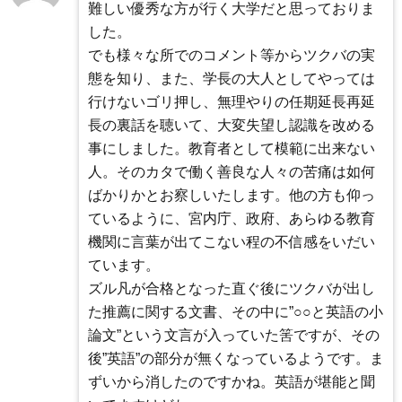
難しい優秀な方が行く大学だと思っておりま
した。
でも様々な所でのコメント等からツクバの実
態を知り、また、学長の大人としてやっては
行けないゴリ押し、無理やりの任期延長再延
長の裏話を聴いて、大変失望し認識を改める
事にしました。教育者として模範に出来ない
人。そのカタで働く善良な人々の苦痛は如何
ばかりかとお察しいたします。他の方も仰っ
ているように、宮内庁、政府、あらゆる教育
機関に言葉が出てこない程の不信感をいだい
ています。
ズル凡が合格となった直ぐ後にツクバが出し
た推薦に関する文書、その中に”○○と英語の小
論文”という文言が入っていた筈ですが、その
後”英語”の部分が無くなっているようです。ま
ずいから消したのですかね。英語が堪能と聞