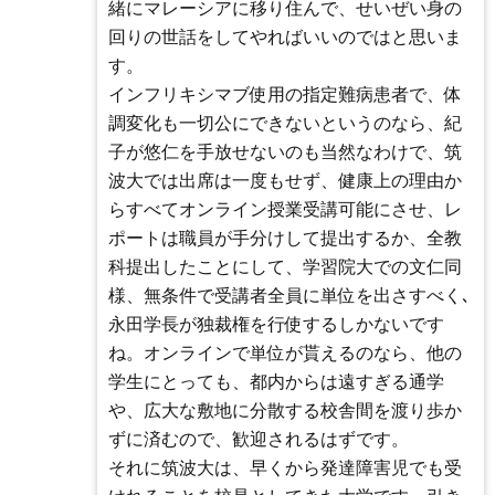
緒にマレーシアに移り住んで、せいぜい身の
回りの世話をしてやればいいのではと思いま
す。
インフリキシマブ使用の指定難病患者で、体
調変化も一切公にできないというのなら、紀
子が悠仁を手放せないのも当然なわけで、筑
波大では出席は一度もせず、健康上の理由か
らすべてオンライン授業受講可能にさせ、レ
ポートは職員が手分けして提出するか、全教
科提出したことにして、学習院大での文仁同
様、無条件で受講者全員に単位を出さすべく､
永田学長が独裁権を行使するしかないです
ね。オンラインで単位が貰えるのなら、他の
学生にとっても、都内からは遠すぎる通学
や、広大な敷地に分散する校舎間を渡り歩か
ずに済むので、歓迎されるはずです。
それに筑波大は、早くから発達障害児でも受