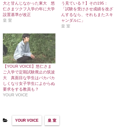
大と甘んじなかった東大 悠
う見ている？】その195：
仁さまツクフ入学の年に大学
「試験を受けさせ成績を改ざ
設置基準が改正
んするなら、それもまたスキ
皇 室
ャンダルに」
皇 室
【YOUR VOICE】悠仁さま
ご入学で定期試験廃止の筑波
大 真面目な学生はバカバカ
しくなり女子学生によからぬ
要求をする教員も？
YOUR VOICE
YOUR VOICE
皇 室