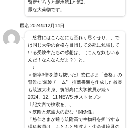
暫定だろうと継承第1と第2。
厭な大荷物です。
匿名
2024年12月14日
悠君にはこんなにも至れり尽くせり、、で
は同じ大学の合格を目指して必死に勉強して
いる受験生たちの感想は、（こんな奴もいる
んだ！なんなんだよ？）と。
↓
＞倍率3倍を勝ち抜いた》悠仁さま「合格」の
背景に“筑波チーム” 推薦書類を作成した校長
も筑波大出身、筑附高に大学教員が続々
2024、12、11 NEWS ポストセブン
上記文言で検索を、、
＞筑附と筑波大の密な「関係性」
「悠仁さまが通う筑附高で生物科を担当する
理科教員は、もともと筑波大・生命環境系の