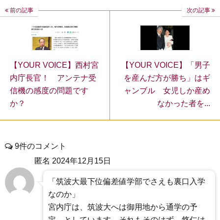
前の記事
次の記事
【YOUR VOICE】「男子
【YOUR VOICE】西村宮
を産んだ方が勝ち」はギ
内庁長官！ アンテナ受
ャンブル 女児しか産め
信機の感度の問題です
なかった者を...
か？
9件のコメント
匿名
2024年12月15日
「筑波大最下位偏差値学部でさえも裏口入学
なのか」
宮内庁は、筑波大へは御用地から通学の予
定、としています。それもそのはず、悠仁は