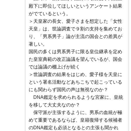
殿下に即位してほしいというアンケート結果
がでているという。
＞天皇家の長女、愛子さまを想定した「女性
天皇」は、世論調査で９割の支持を集めてお
り、「男系男子」論が主流の国会との差異が
著しい。
国民の多くは男系男子に限る皇位継承を定め
た皇室典範の改正論議を望んでいるが、国会
では論議の棚上げが続く
＞世論調査の結果をはじめ、愛子様を天皇に
という署名活動などあちこちで起こっている
にも関わらず国民の声は無視なのか？
DNA鑑定を求められるような宮家に、皇統
を移して大丈夫なのか？
保守派が主張するように、男系の血統が極
めて重要であるならば、皇籍復帰する候補者
のDNA鑑定も必須となるとの主張も聞かれ