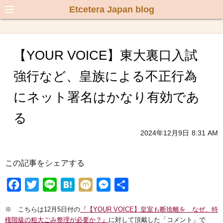
Etcetera Japan blog
【YOUR VOICE】東大裏口入試
強行など、皇族による不正行為
にネット署名はかなり有効であ
る
2024年12月9日
8:31 AM
この記事をシェアする
F
T
L
H
M
M
共
a
w
i
a
i
e
有
※ こちらは12月5日付の
『【YOUR VOICE】皇室も断捨離を なぜ、特
c
i
n
t
x
s
権階級の粗大ごみ整理が必要か？』
に対して頂戴した「コメント」で