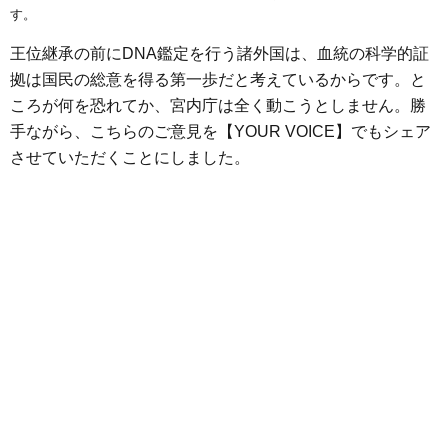
e
t
e
e
i
s
す。
b
t
n
e
王位継承の前にDNA鑑定を行う諸外国は、血統の科学的証
o
e
a
n
拠は国民の総意を得る第一歩だと考えているからです。と
o
r
g
ころが何を恐れてか、宮内庁は全く動こうとしません。勝
k
e
手ながら、こちらのご意見を【YOUR VOICE】でもシェア
r
させていただくことにしました。