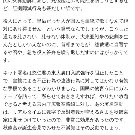
氏の火葬愁訴に屈し、死後鑑定の可能性を防ごうとするな
ど、証拠隠滅行為も甚だしい話です。
役人にとって、皇后だった人が国民を血統で欺くなんて絶
対にあり得ません！という発想なんでしょうが、こうした
過ちを糺さない、糺せない体制が、大東亜戦争の悲劇を生
んだとしかいえないのに、首相までもが、総裁選に当選す
るや否や、忽ち役人答弁を繰り返しだすのにはがっかりで
す。
ネット署名は悠仁君の東大裏口入試強行を阻止したこと
で、皇族による不正行為や違法行為に対してはかなり有効
な手段であることがわかりました。国民の物言う口にガム
テープを貼って、黙らせておきさえすれば、やりたい放題
できると考える宮内庁広報室路線に対し、あの署名運動
は、リアルタイムに数字で反対者数が増えるさまを秋篠宮
家に見せつけていったので、非常に効果があったのです。
秋篠宮が誕生会見でみせた不満顔はその反動でしょう。