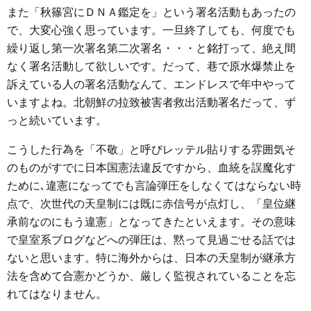
また「秋篠宮にＤＮＡ鑑定を」という署名活動もあったの
で、大変心強く思っています。一旦終了しても、何度でも
繰り返し第一次署名第二次署名・・・と銘打って、絶え間
なく署名活動して欲しいです。だって、巷で原水爆禁止を
訴えている人の署名活動なんて、エンドレスで年中やって
いますよね。北朝鮮の拉致被害者救出活動署名だって、ず
っと続いています。
こうした行為を「不敬」と呼びレッテル貼りする雰囲気そ
のものがすでに日本国憲法違反ですから、血統を誤魔化す
ために､違憲になってでも言論弾圧をしなくてはならない時
点で、次世代の天皇制には既に赤信号が点灯し、「皇位継
承前なのにもう違憲」となってきたといえます。その意味
で皇室系ブログなどへの弾圧は、黙って見過ごせる話では
ないと思います。特に海外からは、日本の天皇制が継承方
法を含めて合憲かどうか、厳しく監視されていることを忘
れてはなりません。