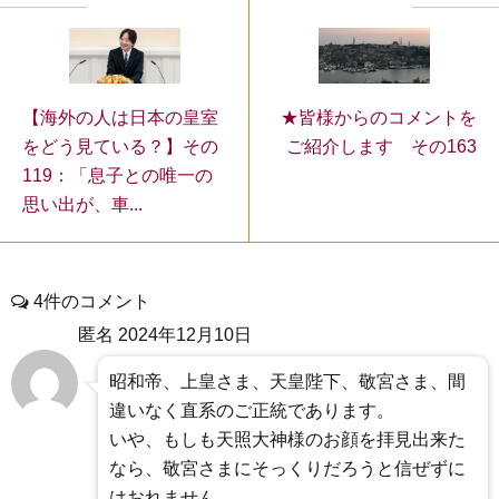
【海外の人は日本の皇室
★皆様からのコメントを
をどう見ている？】その
ご紹介します その163
119：「息子との唯一の
思い出が、車...
4件のコメント
匿名
2024年12月10日
昭和帝、上皇さま、天皇陛下、敬宮さま、間
違いなく直系のご正統であります。
いや、もしも天照大神様のお顔を拝見出来た
なら、敬宮さまにそっくりだろうと信ぜずに
はおれません。