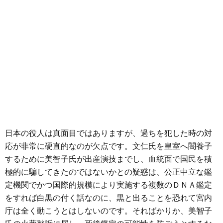
日本の役人は真面目ではありますが、過ちを犯した時の対
応が非常に硬直的なのが欠点です。文仁氏を皇室へ闇養子
するために美智子氏が出産演技までし、血統面で国民を積
極的に騙してきたのではないかとの疑惑は、公正中立な鑑
定機関でかつ国際的規模により実施する複数のＤＮＡ鑑定
をすれば白黒の付く話なのに、黒と出ることを恐れて宮内
庁は全く動こうとはしないのです。そればかりか、美智子