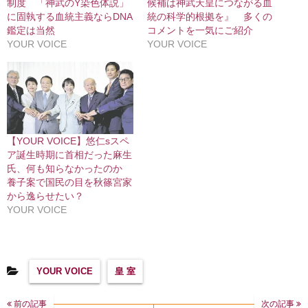
制度 「神武のY染色体説」
候補は神武天皇につながる血
に固執する血統主義ならDNA
統の科学的根拠を』 多くの
鑑定は当然
コメントを一気にご紹介
YOUR VOICE
YOUR VOICE
【YOUR VOICE】悠仁sスペ
ア誕生時期に首相だった麻生
氏、何も知らなかったのか
養子案で国民の目を秋篠宮家
から逸らせたい？
YOUR VOICE
YOUR VOICE
皇 室
前の記事
次の記事