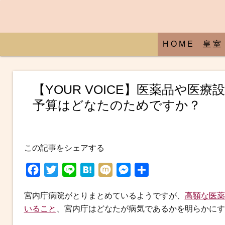
H O M E
皇 室
【YOUR VOICE】医薬品や
予算はどなたのためですか？
この記事をシェアする
F
T
L
H
M
M
共
a
w
i
a
i
e
有
宮内庁病院がとりまとめているようですが、
高額な医薬
c
i
n
t
x
s
いること
、宮内庁はどなたが病気であるかを明らかにす
e
t
e
e
i
s