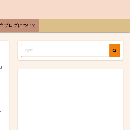
当ブログについて
M
て