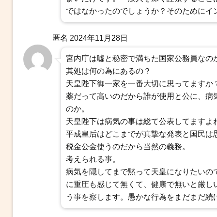
ではなかったのでしょうか？そのためにイ
匿名
2024年11月28日
宮内庁は嘘と秘密で満ちた国家公務員なの
其処は何の為にあるの？
天皇陛下御一家を一番大切に思ってますか
薬だって高いのだから誰が使用と公に、病
のか。
天皇陛下は病気の事は総て公表してますよ
平成皇后はどこまでが真摯な発表と国民は
税金公金使うのだから当然の義務。
考えられる事。
病気を隠してまで黙って天皇になりたいの
に重圧も感じて無くて、健康で無いと厳し
う事を察します。愚かな行為をまだまだ続