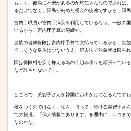
b
t
n
e
もしも、健康に不安があるのが悠仁さんなのであれば、
o
e
a
n
るだけでなく、国民が納めた税金の使途ですから、国民
o
r
g
宮内庁職員が宮内庁病院を利用しているなら、一般の国
k
e
いるから、宮内庁予算の範疇外。
r
皇族の健康保険は宮内庁予算で支払っているから、皇族
当しそうな皇族は少ないうえ、消去法で対象者は限られ
国は保険料を安く抑える為の仕組み作りを頑張っている
など許されないです。
ところで、美智子さんが韓国にお出かけになるんですね
杖をつくのではなく、杖を「持って」歩ける美智子さん
で大報道。「個人情報であります」を理由に、いつまで
なのかな。