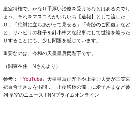
皇室特権で、かなり手厚い治療を受けるなどはあるのでし
ょう。それをマスコミがいちいち【速報】として流した
り、「絶対に立ちあがって見せる」「奇跡のご回復」など
と、リハビリの様子を針小棒大な記事にして世論を煽った
りすることにも、少し問題を感じています。
重要なのは、令和の天皇皇后両陛下です。
（関東在住：Nさんより）
参考：
『YouTube』
天皇皇后両陛下や上皇ご夫妻が三笠宮
妃百合子さまを弔問…「正寝移柩の儀」に愛子さまなど参
列 皇室のニュース FNNプライムオンライン