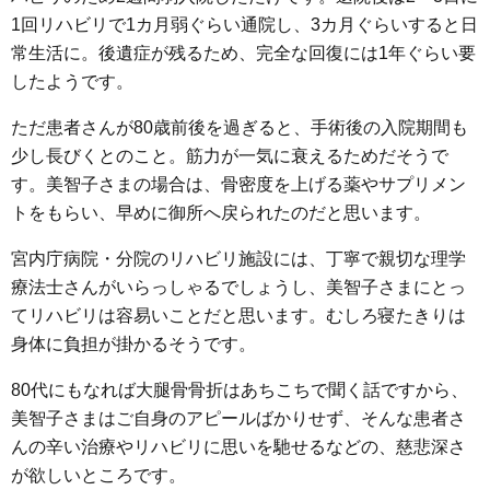
1回リハビリで1カ月弱ぐらい通院し、3カ月ぐらいすると日
常生活に。後遺症が残るため、完全な回復には1年ぐらい要
したようです。
ただ患者さんが80歳前後を過ぎると、手術後の入院期間も
少し長びくとのこと。筋力が一気に衰えるためだそうで
す。美智子さまの場合は、骨密度を上げる薬やサプリメン
トをもらい、早めに御所へ戻られたのだと思います。
宮内庁病院・分院のリハビリ施設には、丁寧で親切な理学
療法士さんがいらっしゃるでしょうし、美智子さまにとっ
てリハビリは容易いことだと思います。むしろ寝たきりは
身体に負担が掛かるそうです。
80代にもなれば大腿骨骨折はあちこちで聞く話ですから、
美智子さまはご自身のアピールばかりせず、そんな患者さ
んの辛い治療やリハビリに思いを馳せるなどの、慈悲深さ
が欲しいところです。