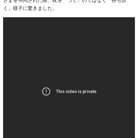
さまを弔問された際、杖を「つく」のではなく「持ち歩
e
t
e
e
i
s
く」様子に驚きました。
b
t
n
e
o
e
a
n
o
r
g
k
e
r