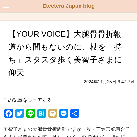
Etcetera Japan blog
【YOUR VOICE】大腿骨骨折報
道から間もないのに、杖を「持
ち」スタスタ歩く美智子さまに
仰天
2024年11月25日
9:47 PM
この記事をシェアする
F
T
L
H
M
M
共
a
w
i
a
i
e
有
美智子さまの大腿骨骨折騒動ですが、故・三笠宮妃百合子
c
i
n
t
x
s