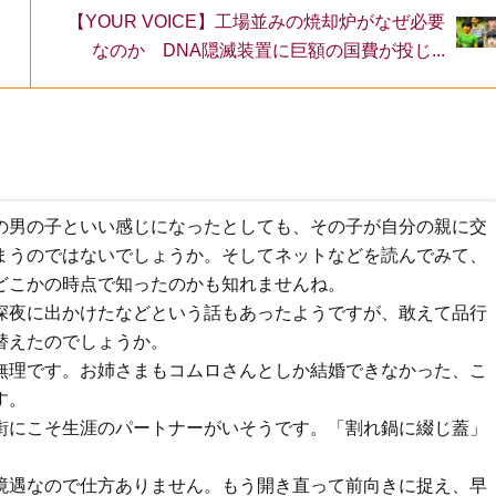
【YOUR VOICE】工場並みの焼却炉がなぜ必要
なのか DNA隠滅装置に巨額の国費が投じ...
の男の子といい感じになったとしても、その子が自分の親に交
まうのではないでしょうか。そしてネットなどを読んでみて、
どこかの時点で知ったのかも知れませんね。
深夜に出かけたなどという話もあったようですが、敢えて品行
替えたのでしょうか。
無理です。お姉さまもコムロさんとしか結婚できなかった、こ
す。
街にこそ生涯のパートナーがいそうです。「割れ鍋に綴じ蓋」
。
境遇なので仕方ありません。もう開き直って前向きに捉え、早