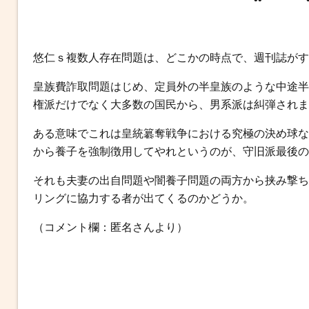
b
t
n
e
o
e
a
n
o
r
g
悠仁ｓ複数人存在問題は、どこかの時点で、週刊誌がす
k
e
r
皇族費詐取問題はじめ、定員外の半皇族のような中途半
権派だけでなく大多数の国民から、男系派は糾弾されま
ある意味でこれは皇統簒奪戦争における究極の決め球な
から養子を強制徴用してやれというのが、守旧派最後の
それも夫妻の出自問題や闇養子問題の両方から挟み撃ち
リングに協力する者が出てくるのかどうか。
（コメント欄：匿名さんより）