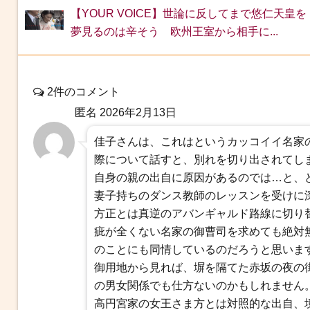
【YOUR VOICE】世論に反してまで悠仁天皇を
夢見るのは辛そう 欧州王室から相手に...
2件のコメント
匿名
2026年2月13日
佳子さんは、これはというカッコイイ名家
際について話すと、別れを切り出されてし
自身の親の出自に原因があるのでは…と、
妻子持ちのダンス教師のレッスンを受けに
方正とは真逆のアバンギャルド路線に切り
疵が全くない名家の御曹司を求めても絶対
のことにも同情しているのだろうと思いま
御用地から見れば、塀を隔てた赤坂の夜の
の男女関係でも仕方ないのかもしれません
高円宮家の女王さま方とは対照的な出自、