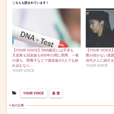
こちらも読まれています！
【YOUR VOICE】DNA鑑定には不安も
【YOUR VOI
天皇家も旧皇族も600年の間に間男、一夜
際が続かない原
の過ち、闇養子などで偽皇族が1人でも紛
佳代さんに紹介
れ込むなら…
YOUR VOICE
YOUR VOICE
YOUR VOICE
皇 室
前の記事