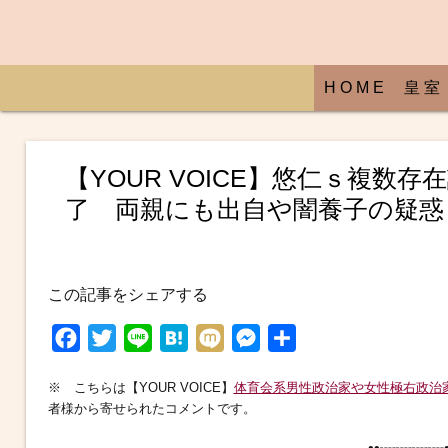
H O M E
皇 室
【YOUR VOICE】悠仁ｓ複数
了 両親にも出自や闇養子の疑惑
この記事をシェアする
F
T
L
H
M
M
共
a
w
i
a
i
e
有
※ こちらは【YOUR VOICE】
体育会系男性政治家や女性極右政治
c
i
n
t
x
s
者様から寄せられたコメントです。
e
t
e
e
i
s
••┈┈┈┈•