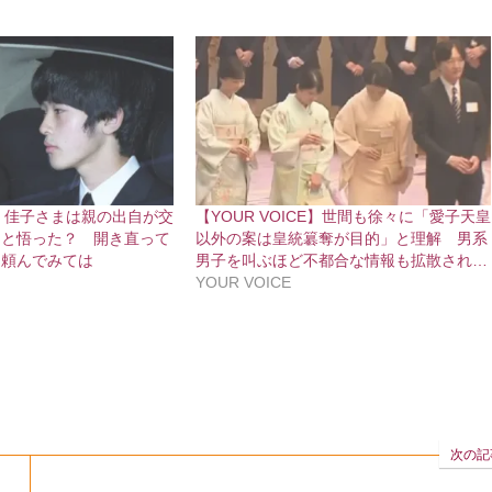
CE】佳子さまは親の出自が交
【YOUR VOICE】世間も徐々に「愛子天皇
因と悟った？ 開き直って
以外の案は皇統簒奪が目的」と理解 男系
を頼んでみては
男子を叫ぶほど不都合な情報も拡散され…
YOUR VOICE
次の記