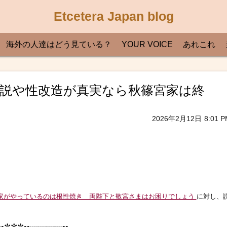
Etcetera Japan blog
海外の人達はどう見ている？
YOUR VOICE
あれこれ
存在説や性改造が真実なら秋篠宮家は終
2026年2月12日
8:01 P
家がやっているのは根性焼き 両陛下と敬宮さまはお困りでしょう
に対し、
•✼✼✼••┈┈┈┈••