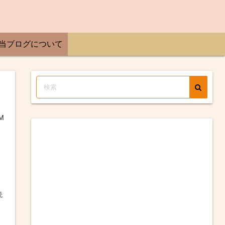
当ブログについて
M
読