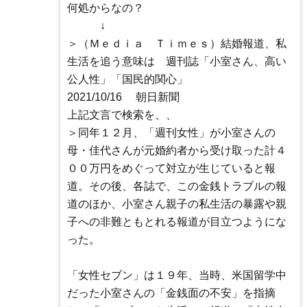
何処からなの？
↓
＞（Ｍｅｄｉａ Ｔｉｍｅｓ）結婚報道、私
生活を追う意味は 週刊誌「小室さん、高い
公人性」「国民的関心」
2021/10/16 朝日新聞
上記文言で検索を、、
＞同年１２月、「週刊女性」が小室さんの
母・佳代さんが元婚約者から受け取った計４
００万円をめぐって対立が生じていると報
道。その後、各誌で、この金銭トラブルの報
道のほか、小室さん親子の私生活の暴露や親
子への非難ともとれる報道が目立つようにな
った。
「女性セブン」は１９年、当時、米国留学中
だった小室さんの「金銭面の不安」を指摘