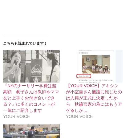
こちらも読まれています！
『NYのナーサリー学費は超
【YOUR VOICE】アキシン
高額 眞子さんは教師やママ
が小室圭さん擁護に転じたの
友と上手くお付き合いでき
は入籍が正式に決定したか
る？』に多くのコメントが
ら 秋篠宮家の為にはもうア
一気にご紹介します
ゲるしか…
YOUR VOICE
YOUR VOICE