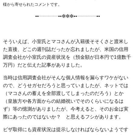
e
t
e
e
i
s
様から寄せられたコメントです。
b
t
n
e
••┈┈┈┈••✼✼✼••┈┈┈┈••
o
e
a
n
o
r
g
k
e
そういえば、小室氏とマコさんが入籍後そそくさと渡米し
r
た直後、どこの週刊誌だったか忘れましたが、米国の信用
調査会社が小室氏の資産状況を（預金額が日本円で1億数千
万円）だと伝えた記事がありました。
当時は信用調査会社がそんな個人情報を漏らすワケがない
ので、どうせガセだろうと思っていましたが、ネットでは
（マコさんの蓄えを全部渡してしまったのだろう）とか
（皇族方や各方面からの結婚祝いでそのくらいになるは
ず）等の憶測がありましたが、今考えると、そのお金は実
際にあったのではないか？ と思えるフシがあります。
ビザ取得にも資産状況は提示しなければならないようです