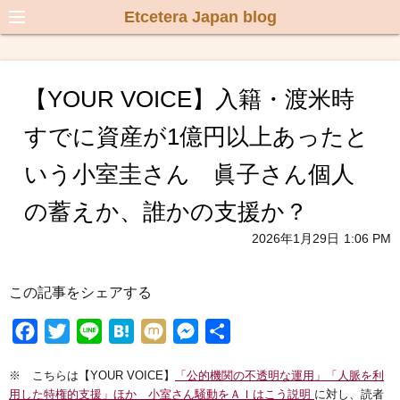
Etcetera Japan blog
【YOUR VOICE】入籍・渡米時
すでに資産が1億円以上あったと
いう小室圭さん 眞子さん個人
の蓄えか、誰かの支援か？
2026年1月29日
1:06 PM
この記事をシェアする
F
T
L
H
M
M
共
a
w
i
a
i
e
有
※ こちらは【YOUR VOICE】
「公的機関の不透明な運用」「人脈を利
c
i
n
t
x
s
用した特権的支援」ほか 小室さん騒動をＡＩはこう説明
に対し、読者