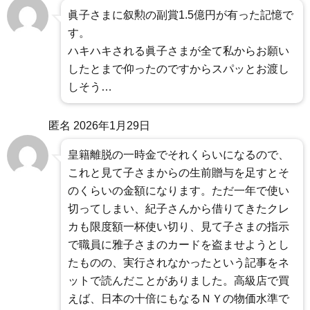
眞子さまに叙勲の副賞1.5億円が有った記憶で
す。
ハキハキされる眞子さまが全て私からお願い
したとまで仰ったのですからスパッとお渡し
しそう…
匿名
2026年1月29日
皇籍離脱の一時金でそれくらいになるので、
これと見て子さまからの生前贈与を足すとそ
のくらいの金額になります。ただ一年で使い
切ってしまい、紀子さんから借りてきたクレ
カも限度額一杯使い切り、見て子さまの指示
で職員に雅子さまのカードを盗ませようとし
たものの、実行されなかったという記事をネ
ットで読んだことがありました。高級店で買
えば、日本の十倍にもなるＮＹの物価水準で