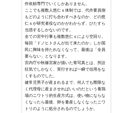
作依頼専門でいくしかありません。
ここでも複数人悠仁ｓ体制では、代作要員側
もどのように打ち合わすべきなのか、どの悠
仁ｓが研究者役なのかがわからず、ひたすら
当惑するしかないのです。
全ての宮中行事も複数悠仁ｓにより空回り。
毎回「ドノヒトさんが出て来たのか」しか国
民に興味を持たれなくなって、最後は「全員
要らない」となります。
宮内庁や秋篠宮家が描いた青写真とは、所詮
狂気でしかなく、実行すれば一瞬で信用をな
くすものでした。
健常児男子が産まれるまで、何人でも際限な
く代理母に産まさせればいいのだという養鶏
場のニワトリ的生産方式は、使い物にならな
くなったら最後、卵を量産しなくなったニワ
トリのように処分されるのでしょうか。