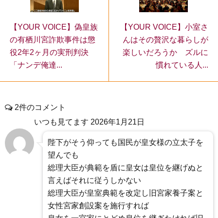
【YOUR VOICE】偽皇族
【YOUR VOICE】小室さ
の有栖川宮詐欺事件は懲
んはその贅沢な暮らしが
役2年2ヶ月の実刑判決
楽しいだろうか ズルに
「ナンデ俺達...
慣れている人...
2件のコメント
いつも見てます
2026年1月21日
陛下がそう仰っても国民が皇女様の立太子を
望んでも
総理大臣が典範を盾に皇女は皇位を継げぬと
言えばそれに従うしかない
総理大臣が皇室典範を改定し旧宮家養子案と
女性宮家創設案を施行すれば