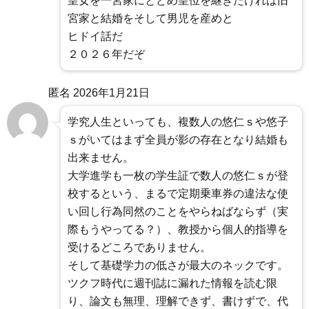
皇女を一宮家にとどめ皇位を継ぎたければ旧
宮家と結婚をそして男児を産めと
ヒドイ話だ
２０２６年だぞ
匿名
2026年1月21日
学究人生といっても、複数人の悠仁ｓや悠子
ｓがいてはまず全員が影の存在となり結婚も
出来ません。
大学進学も一枚の学生証で数人の悠仁ｓが登
校するという、まるで定期乗車券の違法な使
い回し行為同然のことをやらねばならず（実
際もうやってる？）、教授から個人的指導を
受けるどころでありません。
そして基礎学力の低さが最大のネックです。
ツクフ時代に週刊誌に漏れた情報を読む限
り、論文も無理、理解できず、書けずで、代