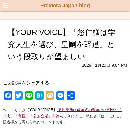
Etcetera Japan blog
【YOUR VOICE】「悠仁様は学
究人生を選び、皇嗣を辞退」と
いう段取りが望ましい
2026年1月20日
9:54 PM
この記事をシェアする
F
T
L
H
M
M
共
a
w
i
a
i
e
有
※ こちらは【YOUR VOICE】
男性皇族は成年式の翌年ほぼ例外なく
c
i
n
t
x
s
「志」「覚悟」「公的立場」を詠んできたのに、悠仁さまは…
に対し、
e
t
e
e
i
s
読者様から寄せられたコメントです。
b
t
n
e