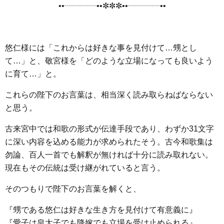
••┈┈┈┈••✼✼✼••┈┈┈┈••
o
e
a
n
o
r
g
k
e
悠仁様には「これからは好きな事を見付けて…甥とし
r
て…」と、敬宮様を「どのような立場になっても良いよう
に育て…」と。
これらの陛下のお言葉は、相当深く読み取らねばならない
と思う。
古来宮中では和歌の形式が伝達手段であり、わずか31文字
に深い内容を込める能力が求められたそう。古今和歌集は
勿論、百人一首でも解釈が無ければ十分に読み取れない。
現在もその伝統は受け継がれていると言う。
そのつもりで陛下のお言葉を解くと、
『甥である悠仁は好きな生き方を見付けて有意義に』
『愛子は皇太子でも降嫁でも立場を受け止められる』