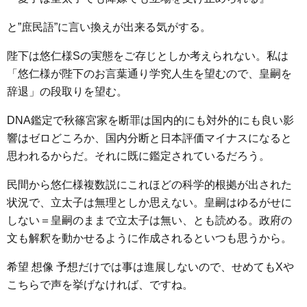
と”庶民語”に言い換えが出来る気がする。
陛下は悠仁様Sの実態をご存じとしか考えられない。私は
「悠仁様が陛下のお言葉通り学究人生を望むので、皇嗣を
辞退」の段取りを望む。
DNA鑑定で秋篠宮家を断罪は国内的にも対外的にも良い影
響はゼロどころか、国内分断と日本評価マイナスになると
思われるからだ。それに既に鑑定されているだろう。
民間から悠仁様複数説にこれほどの科学的根拠が出された
状況で、立太子は無理としか思えない。皇嗣はゆるがせに
しない＝皇嗣のままで立太子は無い、とも読める。政府の
文も解釈を動かせるように作成されるといつも思うから。
希望 想像 予想だけでは事は進展しないので、せめてもXや
こちらで声を挙げなければ、ですね。