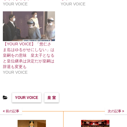
YOUR VOICE
YOUR VOICE
【YOUR VOICE】「悠仁さ
ま迄はゆるがせにしない」は
皇嗣をの意味 皇太子となる
と皇位継承は決定だが皇嗣は
辞退も変更も
YOUR VOICE
YOUR VOICE
皇 室
前の記事
次の記事