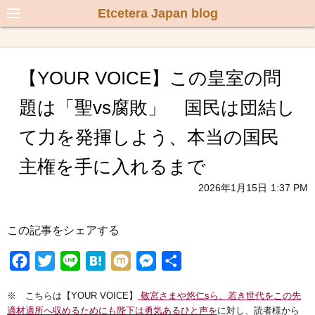
Etcetera Japan blog
【YOUR VOICE】この皇室の問
題は「聖vs腐敗」 国民は団結し
て力を発揮しよう、本当の国民
主権を手に入れるまで
2026年1月15日
1:37 PM
この記事をシェアする
F
T
L
H
M
M
共
a
w
i
a
i
e
有
※ こちらは【YOUR VOICE】
敬宮さまや悠仁sら、若き世代をこの先
c
i
n
t
x
s
適材適所へ収めるためにも陛下は勇気あるひと声を
に対し、読者様から