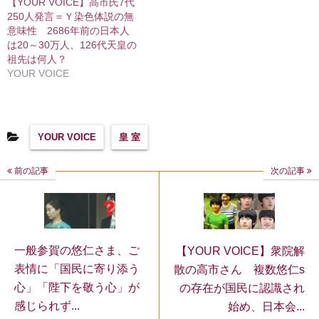
【YOUR VOICE】高市氏7代
250人発言＝Ｙ染色体説の無
意味性 2686年前の日本人
は20～30万人、126代天皇の
祖先は何人？
YOUR VOICE
YOUR VOICE
皇 室
前の記事
次の記事
一般参賀の悠仁さま、ご
【YOUR VOICE】衆院解
表情に「国民に寄り添う
散の高市さん 複数悠仁s
心」「陛下を敬う心」が
の存在が国民に認識され
感じられず...
始め、日本会...