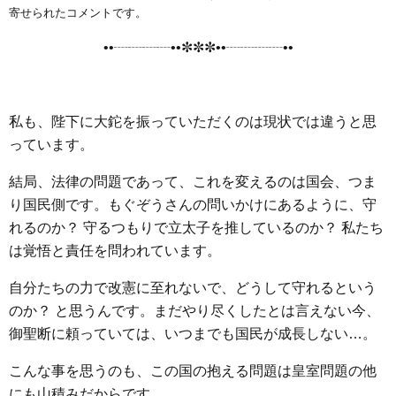
e
t
e
e
i
s
寄せられたコメントです。
b
t
n
e
••┈┈┈┈••✼✼✼••┈┈┈┈••
o
e
a
n
o
r
g
k
e
私も、陛下に大鉈を振っていただくのは現状では違うと思
r
っています。
結局、法律の問題であって、これを変えるのは国会、つま
り国民側です。もぐぞうさんの問いかけにあるように、守
れるのか？ 守るつもりで立太子を推しているのか？ 私たち
は覚悟と責任を問われています。
自分たちの力で改憲に至れないで、どうして守れるという
のか？ と思うんです。まだやり尽くしたとは言えない今、
御聖断に頼っていては、いつまでも国民が成長しない…。
こんな事を思うのも、この国の抱える問題は皇室問題の他
にも山積みだからです。