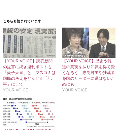
こちらも読まれています！
【YOUR VOICE】読売新聞
【YOUR VOICE】歴史や報
の提言に続き週刊ポストも
道の真実を探り知識を得て賢
「愛子天皇」と マスコミは
くなろう 専制君主や独裁者
国民の考えをどんどん「記
を国のリーダーに選ばないた
事」にして
めにも
YOUR VOICE
YOUR VOICE