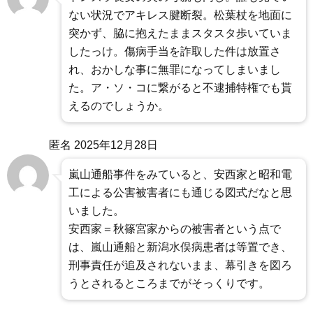
ない状況でアキレス腱断裂。松葉杖を地面に
突かず、脇に抱えたままスタスタ歩いていま
したっけ。傷病手当を詐取した件は放置さ
れ、おかしな事に無罪になってしまいまし
た。ア・ソ・コに繋がると不逮捕特権でも貰
えるのでしょうか。
匿名
2025年12月28日
嵐山通船事件をみていると、安西家と昭和電
工による公害被害者にも通じる図式だなと思
いました。
安西家＝秋篠宮家からの被害者という点で
は、嵐山通船と新潟水俣病患者は等置でき、
刑事責任が追及されないまま、幕引きを図ろ
うとされるところまでがそっくりです。