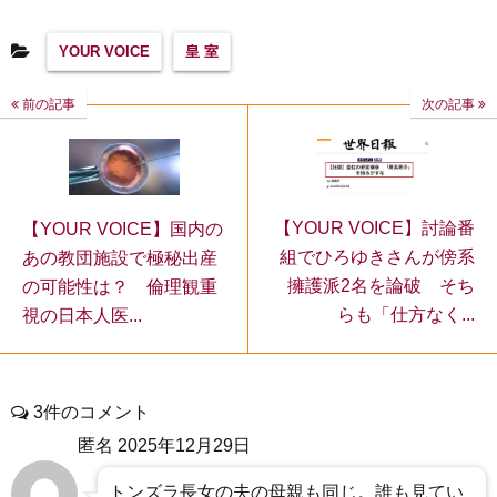
YOUR VOICE
皇 室
前の記事
次の記事
【YOUR VOICE】討論番
【YOUR VOICE】国内の
組でひろゆきさんが傍系
あの教団施設で極秘出産
擁護派2名を論破 そち
の可能性は？ 倫理観重
らも「仕方なく...
視の日本人医...
3件のコメント
匿名
2025年12月29日
トンズラ長女の夫の母親も同じ。誰も見てい