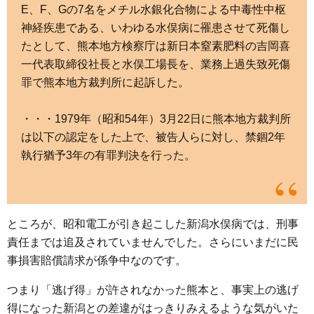
E、F、Gの7名をメチル水銀化合物による中毒性中枢
神経疾患である、いわゆる水俣病に罹患させて死傷し
たとして、熊本地方検察庁は新日本窒素肥料の吉岡喜
一代表取締役社長と水俣工場長を、業務上過失致死傷
罪で熊本地方裁判所に起訴した。
・・・1979年（昭和54年）3月22日に熊本地方裁判所
は以下の認定をした上で、被告人らに対し、禁錮2年
執行猶予3年の有罪判決を行った。
ところが、昭和電工が引き起こした新潟水俣病では、刑事
責任までは追及されていませんでした。さらにいまだに民
事損害賠償請求が係争中なのです。
つまり「逃げ得」が許されなかった熊本と、事実上の逃げ
得になった新潟との差違がはっきりみえるような気がいた