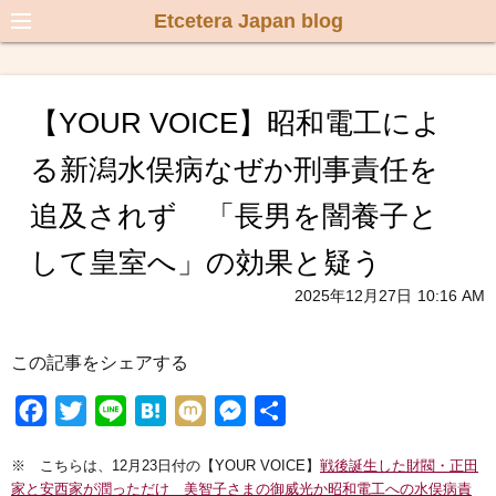
Etcetera Japan blog
【YOUR VOICE】昭和電工によ
る新潟水俣病なぜか刑事責任を
追及されず 「長男を闇養子と
して皇室へ」の効果と疑う
2025年12月27日
10:16 AM
この記事をシェアする
F
T
L
H
M
M
共
a
w
i
a
i
e
有
※ こちらは、12月23日付の【YOUR VOICE】
戦後誕生した財閥・正田
c
i
n
t
x
s
家と安西家が潤っただけ 美智子さまの御威光か昭和電工への水俣病責