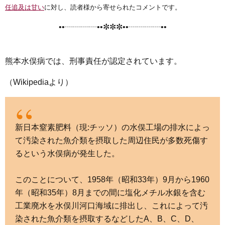
e
t
e
e
i
s
任追及は甘い
に対し、読者様から寄せられたコメントです。
b
t
n
e
••┈┈┈┈••✼✼✼••┈┈┈┈••
o
e
a
n
o
r
g
k
e
熊本水俣病では、刑事責任が認定されています。
r
（Wikipediaより）
新日本窒素肥料（現:チッソ）の水俣工場の排水によっ
て汚染された魚介類を摂取した周辺住民が多数死傷す
るという水俣病が発生した。
このことについて、1958年（昭和33年）9月から1960
年（昭和35年）8月までの間に塩化メチル水銀を含む
工業廃水を水俣川河口海域に排出し、これによって汚
染された魚介類を摂取するなどしたA、B、C、D、