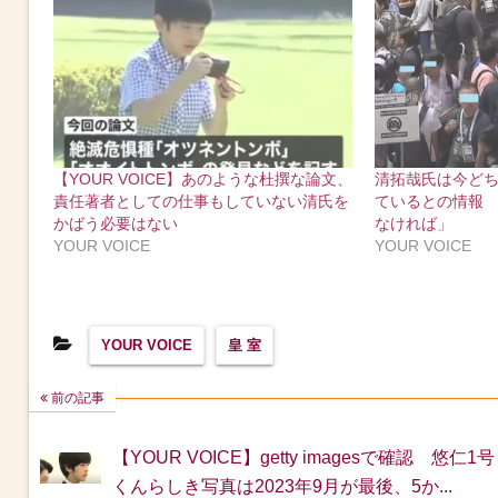
【YOUR VOICE】あのような杜撰な論文、
清拓哉氏は今ど
責任著者としての仕事もしていない清氏を
ているとの情報
かばう必要はない
なければ」
YOUR VOICE
YOUR VOICE
YOUR VOICE
皇 室
前の記事
【YOUR VOICE】getty imagesで確認 悠仁1号
くんらしき写真は2023年9月が最後、5か...