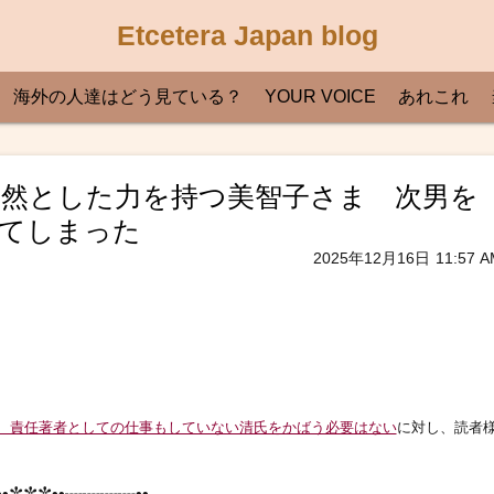
Etcetera Japan blog
海外の人達はどう見ている？
YOUR VOICE
あれこれ
類が厳然とした力を持つ美智子さま 次男を
てしまった
2025年12月16日
11:57 A
、責任著者としての仕事もしていない清氏をかばう必要はない
に対し、読者
•✼✼✼••┈┈┈┈••