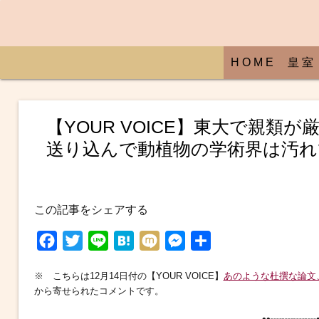
H O M E
皇 室
【YOUR VOICE】東大で親
送り込んで動植物の学術界は汚れ
この記事をシェアする
F
T
L
H
M
M
共
a
w
i
a
i
e
有
※ こちらは12月14日付の【YOUR VOICE】
あのような杜撰な論文
c
i
n
t
x
s
から寄せられたコメントです。
e
t
e
e
i
s
••┈┈┈┈•