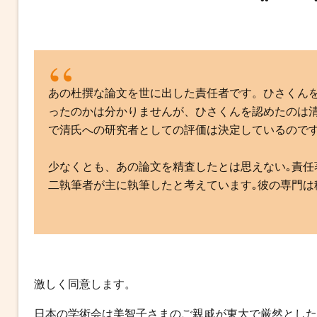
b
t
n
e
o
e
a
n
o
r
g
k
e
r
あの杜撰な論文を世に出した責任者です。ひさくん
ったのかは分かりませんが、ひさくんを認めたのは
で清氏への研究者としての評価は決定しているのです
少なくとも、あの論文を精査したとは思えない｡責任
二執筆者が主に執筆したと考えています｡彼の専門は
激しく同意します。
日本の学術会は美智子さまのご親戚が東大で厳然とした