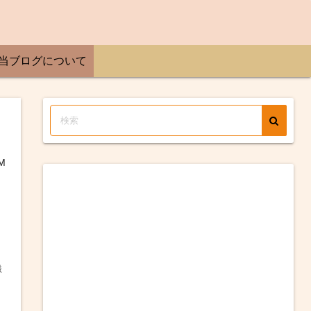
当ブログについて
M
様