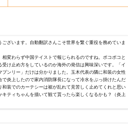
うございます。自動翻訳さんこそ世界を繋ぐ重役を務めていま
。相変わらず中国テイストで報じられるのですね。ポコポコと
る受け止め方をしているのか海外の発信は興味深いです。「イ
マプンリー」だけは分かりました。玉木代表の隣に和装の女性
合で炎上したので家内消防隊長になって冷水をぶっ掛けたんだ
り和装でのカーテシーは裾が乱れて見苦しく止めてくれと思い
かキティちゃんを描いて観て貰ったら楽しくなるかも？（炎上