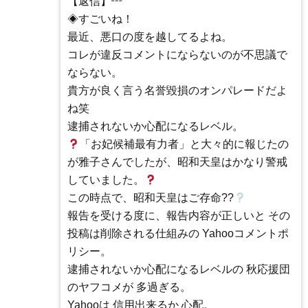
【返信】┅
◈すごいね！
最近、悪口の度を越してるよね。
コレが違反コメントにならないのが不思議で
ならない。
貴方が良く言う名誉毀損のオンパレードだよ
ね笑
逮捕されないか心配になるレベル。
「お妃候補最有力者」と大々的に報じたの
が雅子さんでしたが、昭和天皇はかなり警戒
していました。
この時点で、昭和天皇はご存命??
報告を受ける度に、報告内容が正しいと その
投稿は削除される仕組みの Yahooコメントポ
リシー。
逮捕されないか心配になるレベルの 秋応援団
のヤフコメが 多過ぎる。
Yahooは 信用出来るか 心配。