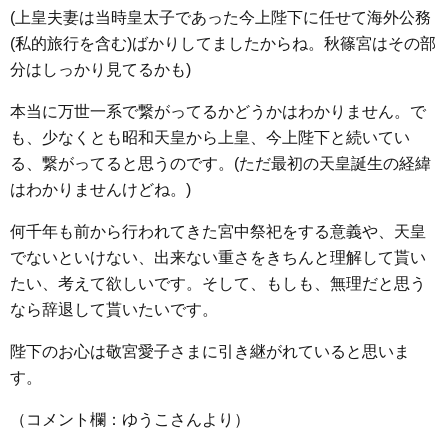
(上皇夫妻は当時皇太子であった今上陛下に任せて海外公務
(私的旅行を含む)ばかりしてましたからね。秋篠宮はその部
分はしっかり見てるかも)
本当に万世一系で繋がってるかどうかはわかりません。で
も、少なくとも昭和天皇から上皇、今上陛下と続いてい
る、繋がってると思うのです。(ただ最初の天皇誕生の経緯
はわかりませんけどね。)
何千年も前から行われてきた宮中祭祀をする意義や、天皇
でないといけない、出来ない重さをきちんと理解して貰い
たい、考えて欲しいです。そして、もしも、無理だと思う
なら辞退して貰いたいです。
陛下のお心は敬宮愛子さまに引き継がれていると思いま
す。
（コメント欄：ゆうこさんより）