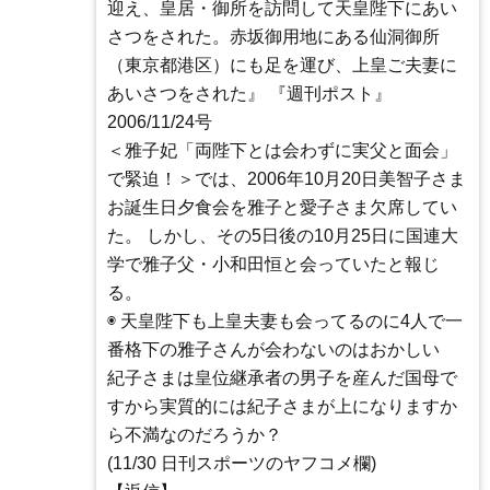
迎え、皇居・御所を訪問して天皇陛下にあい
さつをされた。赤坂御用地にある仙洞御所
（東京都港区）にも足を運び、上皇ご夫妻に
あいさつをされた』 『週刊ポスト』
2006/11/24号
＜雅子妃「両陛下とは会わずに実父と面会」
で緊迫！＞では、2006年10月20日美智子さま
お誕生日夕食会を雅子と愛子さま欠席してい
た。 しかし、その5日後の10月25日に国連大
学で雅子父・小和田恒と会っていたと報じ
る。
◉ 天皇陛下も上皇夫妻も会ってるのに4人で一
番格下の雅子さんが会わないのはおかしい
紀子さまは皇位継承者の男子を産んだ国母で
すから実質的には紀子さまが上になりますか
ら不満なのだろうか？
(11/30 日刊スポーツのヤフコメ欄)