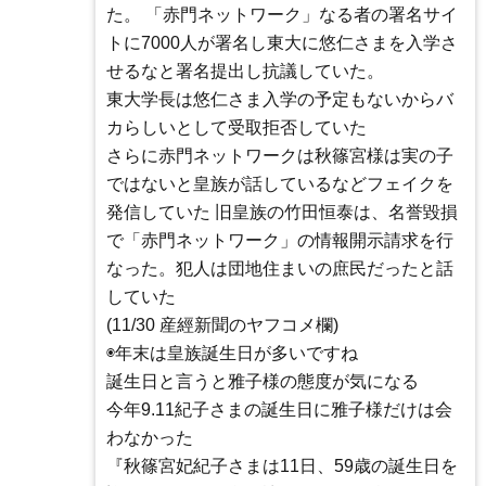
た。 「赤門ネットワーク」なる者の署名サイ
トに7000人が署名し東大に悠仁さまを入学さ
せるなと署名提出し抗議していた。
東大学長は悠仁さま入学の予定もないからバ
カらしいとして受取拒否していた
さらに赤門ネットワークは秋篠宮様は実の子
ではないと皇族が話しているなどフェイクを
発信していた 旧皇族の竹田恒泰は、名誉毀損
で「赤門ネットワーク」の情報開示請求を行
なった。犯人は団地住まいの庶民だったと話
していた
(11/30 産經新聞のヤフコメ欄)
◉年末は皇族誕生日が多いですね
誕生日と言うと雅子様の態度が気になる
今年9.11紀子さまの誕生日に雅子様だけは会
わなかった
『秋篠宮妃紀子さまは11日、59歳の誕生日を