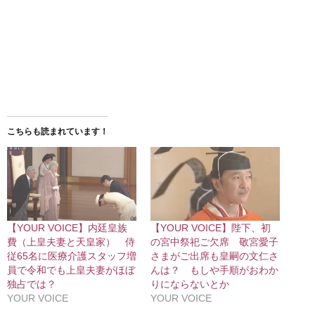
こちらも読まれています！
【YOUR VOICE】内廷皇族
【YOUR VOICE】陛下、初
費（上皇夫妻と天皇家） 侍
の宮中祭祀ご欠席 敬宮愛子
従65名に医療介護スタッフ増
さまがご出席も皇嗣の文仁さ
員で令和でも上皇夫妻がほぼ
んは？ もしや手順がおわか
独占では？
りにならないとか
YOUR VOICE
YOUR VOICE