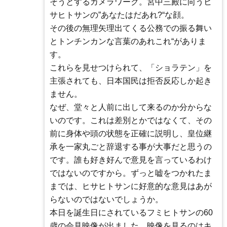
そうとするカメラワーク。宮中三殿に向うヒ
サヒトサンの”あなたはだあれ?“な顔。
その後の無理矢理出てくる公務での振る舞い
とトンチンカンな言葉のあれこれ“がありま
す。
これらを見せつけられて、「ショラテン」を
主張されても、日本国民は拒否反応しか起き
ません。
なぜ、堂々と人前に出して来るのか分からな
いのです。これは差別とかではなくて、その
前に身体や頭の状態を正確に説明し、皇位継
承を一家丸ごと辞退する事が大事だと思うの
です。誰も好き好んで意見を言っているわけ
ではないのですから。ずっと嘘をつかれたま
までは、ヒサヒトサンに好意的な意見はあが
らないのではないでしょうか。
本日を誕生日にされているフミヒトサンの60
歳の会見映像が出ました。映像を見るのはキ