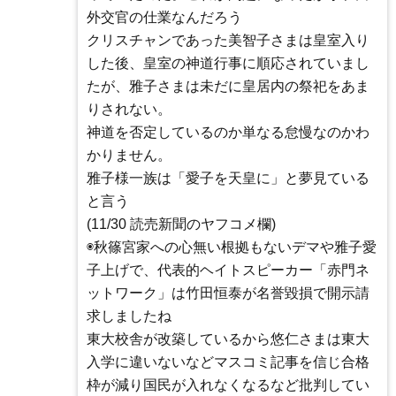
外交官の仕業なんだろう
クリスチャンであった美智子さまは皇室入り
した後、皇室の神道行事に順応されていまし
たが、雅子さまは未だに皇居内の祭祀をあま
りされない。
神道を否定しているのか単なる怠慢なのかわ
かりません。
雅子様一族は「愛子を天皇に」と夢見ている
と言う
(11/30 読売新聞のヤフコメ欄)
◉秋篠宮家への心無い根拠もないデマや雅子愛
子上げで、代表的ヘイトスピーカー「赤門ネ
ットワーク」は竹田恒泰が名誉毀損で開示請
求しましたね
東大校舎が改築しているから悠仁さまは東大
入学に違いないなどマスコミ記事を信じ合格
枠が減り国民が入れなくなるなど批判してい