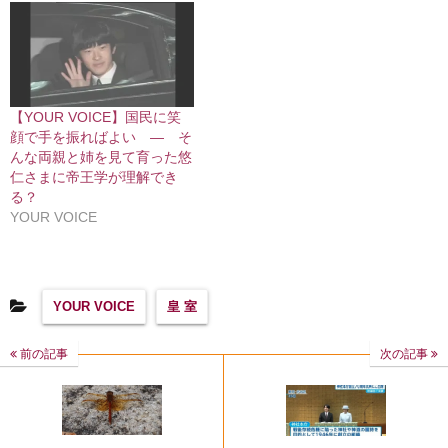
【YOUR VOICE】国民に笑
顔で手を振ればよい ― そ
んな両親と姉を見て育った悠
仁さまに帝王学が理解でき
る？
YOUR VOICE
YOUR VOICE
皇 室
前の記事
次の記事