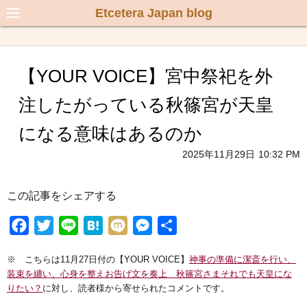
Etcetera Japan blog
【YOUR VOICE】宮中祭祀を外
注したがっている秋篠宮が天皇
になる意味はあるのか
2025年11月29日
10:32 PM
この記事をシェアする
F
T
L
H
M
M
共
a
w
i
a
i
e
有
※ こちらは11月27日付の【YOUR VOICE】
神事の準備に潔斎を行い、
c
i
n
t
x
s
装束を纏い、心身を整えお告げ文を奏上 秋篠宮さまそれでも天皇にな
e
t
e
e
i
s
りたい？
に対し、読者様から寄せられたコメントです。
b
t
n
e