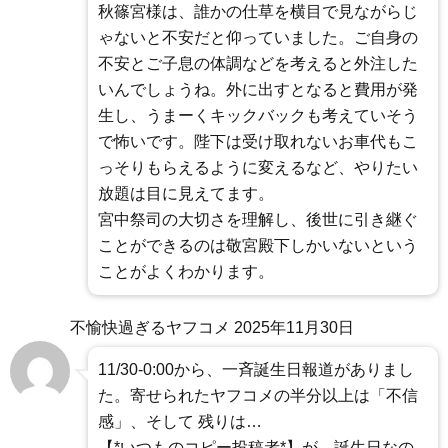
秋篠宮様は、誰かの仕草を横目で見ながらじ
ゃないと不安だと仰っていました。ご自身の
不安とご子息の体調などを考えると外注した
いんでしょうね。外に出すとなると費用が発
生し、うまーくキックバックも考えていそう
で怖いです。陛下は受け取れないお車代もこ
っそりもらえるように変えるなど、やりたい
放題は目に見えてます。
宮中祭司の大切さを理解し、後世に引き継ぐ
ことができるのは敬宮殿下しかいないという
ことがよくわかります。
不愉快過ぎるヤフコメ
2025年11月30日
11/30-0:00から、一斉誕生日報道がありまし
た。寄せられたヤフコメの半分以上は「不信
感」、そして 残りは…
【*いつものコピー投稿者*】が、誕生日なの