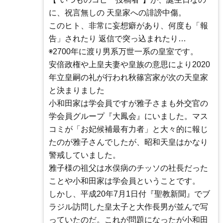
に、祝言無しの 天皇家への誹謗中傷。
このヒト、非常に妄想癖があり、何度も「報
告」されたり 返信で突っ込まれたり…
◉2700年に渡り男系万世一系の皇室です。
安倍政権や上皇夫妻や皇族の意思により2020
年立皇嗣の礼が行われ秋篠宮家が次の天皇家
と決まりました
小和田家は学会員ですが雅子さまも外交官の
学会員グループ『大鳳会』にいました。マス
コミが「お妃候補最有力者」と大々的に報じ
たのが雅子さんでしたが、昭和天皇はかなり
警戒していました。
雅子様の祖父は水俣病のチッソの社長だった
ことや小和田家は学会員ということです。
しかし、平成20年7月1日付『聖教新聞』でブ
ラジル訪問した皇太子と大作長男が並んで写
っていたのだ。これが問題になったが小和田