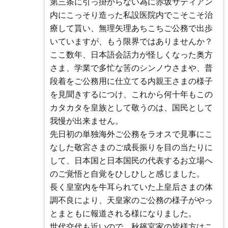
第三条に引っ掛からない為に赤坂サティアン
内にこっそり造った私設医院内でこそこそ治
療して貰い、無理矢理あちこちご公務で出歩
いていますが、もう限界ではありませんか？
ここ数年、日本語会話力が怪しくなった奥方
さま、学業で多忙な筈のシンノウさまや、普
段着をご公務用に仕立てる内親王さまの様子
を見聞きするにつけ、これから何十年もこの
カタカタを皇族として敬うのは、国民として
我慢が出来ません。
先日初の単独海外ご公務をラオスで見事にこ
なした敬宮さまのご成長振りを目の当たりに
して、日本国と日本国民の代表するお立場へ
のご覚悟と自覚をひしひしと感じました。
長く皇室内を牛耳られていた上皇后さまの体
調不良により、天皇家のご公務の様子がやっ
とまともに報道される様になりました。
世代交代も近いので、秋篠宮家の皆様方はこ