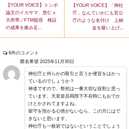
【YOUR VOICE】トンボ
【YOUR VOICE】「神社
論文のイカサマ、悠仁ｓ
庁」なんていかにも官公
大所帯／FTM疑惑 検証
庁のような名付け 上納
の成果を嫉み足...
金を吸い上げ...
6件のコメント
匿名希望
2025年11月30日
神社庁と何らかの取引と言うか便宜をはかっ
ているのでしょうか？
神道ですので、祭祀は一番大切な役割と思っ
ています。天皇皇后両陛下不在時にもおでか
けとかされてますよね。
留守を預かる心情がないなら、この方にはで
きないと思います。
神社庁も一枚岩ではないということでしょう