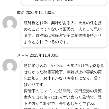
匿名
2025年11月30日
統帥権と戦争に興味がある人に天皇の任を務
めることはできないと国民の一人として思い
ます。政治家は秋篠宮父子に統帥権を待たせ
ようとされているのです。
さらら
2025年11月30日
急に老け込み、やつれ、今年の8月中は姿を見
せなかった秋篠宮殿下、年齢以上の容貌の変
化に加え、お体もかなりお痩せになり、驚く
ばかりです。
両陛下のモンゴルご訪問時、羽田空港の貴賓
室内では心個々にあらずと言った風情で、陛
下の方がご壮健で、長生きしそうですね。