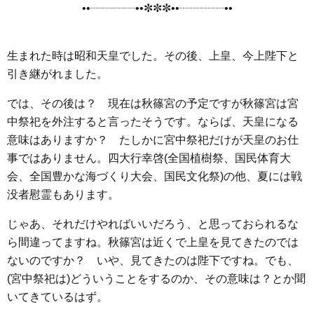
••┈┈┈┈••✼✼✼••┈┈┈┈••
o
e
a
n
o
r
g
k
e
生まれた時は昭和天皇でした。その後、上皇、今上陛下と
r
引き継がれました。
では、その後は？ 現在は秋篠宮の予定ですが秋篠宮は宮
中祭祀を外注すると言ったそうです。ならば、天皇になる
意味はありますか？ たしかに宮中祭祀だけが天皇のお仕
事ではありません。四大行幸啓(全国植樹祭、国民体育大
会、全国豊かな海づくり大会、国民文化祭)の他、夏には戦
没者慰霊もあります。
じゃあ、それだけやればいいだろう、と思っておられるな
ら間違ってますね。秋篠宮は近くで上皇を見てきたのでは
ないのですか？ いや、見てきたのは陛下ですね。でも、
(宮中祭祀は)どういうことをするのか、その意味は？とか聞
いてきているはず。