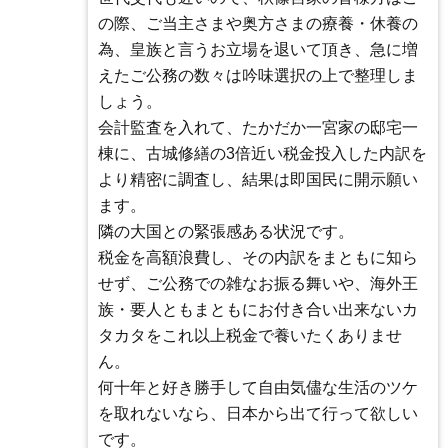
の際、ご当主さまや奥方さまの療養・休養の
為、皇族と言うお立場を退いて頂き、急に増
えたご公務の数々は吟味選択の上で整理しま
しょう。
会計監査を入れて、たかだか一宮家の邸宅一
棟に、古城修繕の3倍近い税金投入した内訳を
より精密に調査し、結果は即国民に開示願い
ます。
隣の大国との緊張感ある状況です。
税金を高額浪費し、その内訳をまともに知ら
せず、ご公務での雑なお振る舞いや、海外王
族・要人ともまともにお付き合い出来ないカ
タカタをこれ以上税金で養いたくありませ
ん。
何十年と好き勝手して自由気儘な生活のツケ
を取れないなら、日本から出て行って欲しい
です。