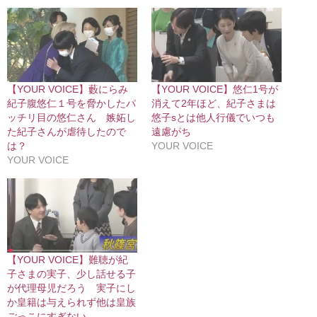
【YOUR VOICE】藪にらみ
【YOUR VOICE】悠仁1号が
紀子腹悠仁１号を脅かしたパ
消えて2年ほど、紀子さまは
ッチリ目の悠仁さん 嫉妬し
悠子sとは他人行儀でいつも
た紀子さんが虐待したので
遠慮がち
は？
YOUR VOICE
YOUR VOICE
【YOUR VOICE】難聴が紀
子さまの実子、少し話せる子
が代理母児だろう 実子にし
か皇籍は与えられず他は皇族
ごっこにすぎない