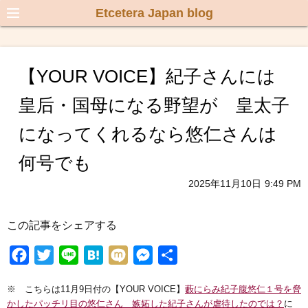
Etcetera Japan blog
【YOUR VOICE】紀子さんには
皇后・国母になる野望が 皇太子
になってくれるなら悠仁さんは
何号でも
2025年11月10日
9:49 PM
この記事をシェアする
F
T
L
H
M
M
共
a
w
i
a
i
e
有
※ こちらは11月9日付の【YOUR VOICE】
藪にらみ紀子腹悠仁１号を脅
c
i
n
t
x
s
かしたパッチリ目の悠仁さん 嫉妬した紀子さんが虐待したのでは？
に