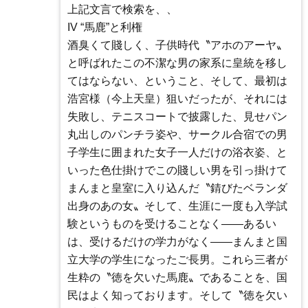
上記文言で検索を、、
IV “馬鹿”と利権
酒臭くて賤しく、子供時代〝アホのアーヤ〟
と呼ばれたこの不潔な男の家系に皇統を移し
てはならない、ということ、そして、最初は
浩宮様（今上天皇）狙いだったが、それには
失敗し、テニスコートで披露した、見せパン
丸出しのパンチラ姿や、サークル合宿での男
子学生に囲まれた女子一人だけの浴衣姿、と
いった色仕掛けでこの賤しい男を引っ掛けて
まんまと皇室に入り込んだ〝錆びたベランダ
出身のあの女〟そして、生涯に一度も入学試
験というものを受けることなく――あるい
は、受けるだけの学力がなく――まんまと国
立大学の学生になったご長男。これら三者が
生粋の〝徳を欠いた馬鹿〟であることを、国
民はよく知っております。そして〝徳を欠い