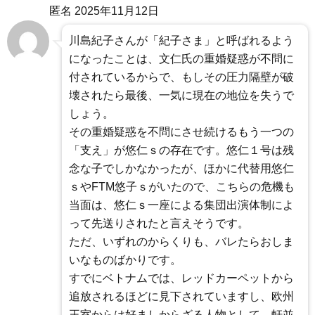
匿名
2025年11月12日
川島紀子さんが「紀子さま」と呼ばれるよう
になったことは、文仁氏の重婚疑惑が不問に
付されているからで、もしその圧力隔壁が破
壊されたら最後、一気に現在の地位を失うで
しょう。
その重婚疑惑を不問にさせ続けるもう一つの
「支え」が悠仁ｓの存在です。悠仁１号は残
念な子でしかなかったが、ほかに代替用悠仁
ｓやFTM悠子ｓがいたので、こちらの危機も
当面は、悠仁ｓ一座による集団出演体制によ
って先送りされたと言えそうです。
ただ、いずれのからくりも、バレたらおしま
いなものばかりです。
すでにベトナムでは、レッドカーペットから
追放されるほどに見下されていますし、欧州
王室からは好ましからざる人物として、軒並