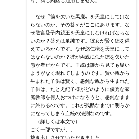
り、餌も賄賂も通用しません。
なぜ〝徳を欠いた馬鹿〟を天皇にしてはな
らないのか、その答えがここにあります。な
ぜ敬宮愛子内親王を天皇にしなければならな
いのか？答えは単純です。彼女が賢く徳を備
えているからです。なぜ悠仁様を天皇にして
はならないのか？彼が両親に似た徳を欠いた
愚か者だからです。血統は誰から見ても疑い
ようがなく現れてしまうのです。賢い親から
生まれた子供は賢く、愚鈍な親から生まれた
子供は、たとえ紀子様がどのように優秀な家
庭教師を何人おつけになろうと、愚鈍なまま
に終わるのです。これが残酷なまでに明らか
になってしまう血統の法則なのです。
（詳しくは本文で）
ごく一部ですが、、
抜き出しさせていただきました。