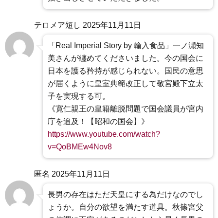
テロメア短し
2025年11月11日
「Real Imperial Story by 輸入食品」一ノ瀬知
美さんが纏めてくださいました。今の国会に
日本を護る矜持が感じられない。国民の意思
が届くように皇室典範改正して敬宮殿下立太
子を実現する可。
《寛仁親王の皇籍離脱問題で国会議員が宮内
庁を追及！【昭和の国会】》
https://www.youtube.com/watch?
v=QoBMEw4Nov8
匿名
2025年11月11日
長男の存在はただ天皇にする為だけなのでし
ょうか。自分の欲望を満たす道具。秋篠宮父