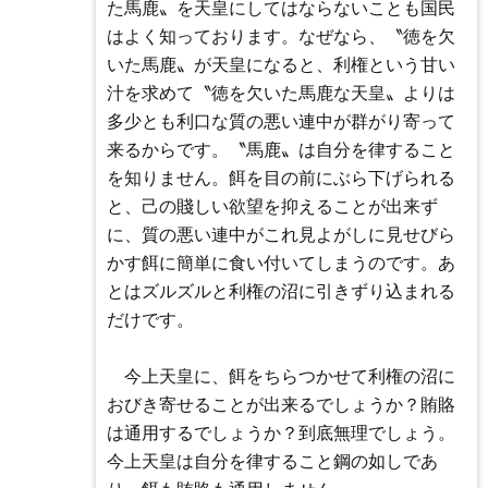
た馬鹿〟を天皇にしてはならないことも国民
はよく知っております。なぜなら、〝徳を欠
いた馬鹿〟が天皇になると、利権という甘い
汁を求めて〝徳を欠いた馬鹿な天皇〟よりは
多少とも利口な質の悪い連中が群がり寄って
来るからです。〝馬鹿〟は自分を律すること
を知りません。餌を目の前にぶら下げられる
と、己の賤しい欲望を抑えることが出来ず
に、質の悪い連中がこれ見よがしに見せびら
かす餌に簡単に食い付いてしまうのです。あ
とはズルズルと利権の沼に引きずり込まれる
だけです。
今上天皇に、餌をちらつかせて利権の沼に
おびき寄せることが出来るでしょうか？賄賂
は通用するでしょうか？到底無理でしょう。
今上天皇は自分を律すること鋼の如しであ