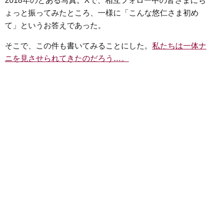
2018年のとある写真。Xで、相互フォロー中の皆さまにち
e
t
e
e
i
s
ょっと振ってみたところ、一様に「こんな悠仁さま初め
b
t
n
e
て」というお答えであった。
o
e
a
n
o
r
g
そこで、この件も書いてみることにした。
私たちは一体ナ
k
e
ニを見させられてきたのだろう…。
r