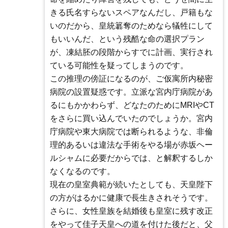
きる氏名すらないスペアなんだし、戸籍もな
いのだから、皇統簒奪のためなら犠牲にして
もいいんだ、という残酷な命の選択プラン
が、凍結胚の段階からすでに計画、実行され
ている可能性を疑ってしまうのです。
この推理の傍証になるのが、ご仮寓所内秘密
病院の設置疑惑です。立派な宮内庁病院があ
るにもかかわらず、どなたのためにMRIやCT
をさらに買い込んでいたのでしょうか。宮内
庁病院や東大病院では断られるような、非倫
理的あるいは違法な手術をやる場が赤坂ヘー
ルシャムに必要だからでは、と解釈するしか
なくなるのです。
現在の皇室典範が続いたとしても、天皇陛下
の方がはるかに健康で長生きされそうです。
さらに、女性皇族を結婚後も皇室に残す改正
をやって佳子天皇への道を付けた後だと、父