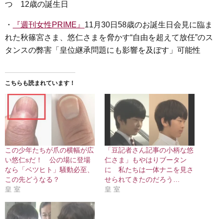
つ 12歳の誕生日
・
『週刊女性PRIME』
11月30日58歳のお誕生日会見に臨ま
れた秋篠宮さま、悠仁さまを脅かす“自由を超えて放任”のス
タンスの弊害「皇位継承問題にも影響を及ぼす」可能性
こちらも読まれています！
この少年たちが爪の横幅が広
「豆記者さん記事の小柄な悠
い悠仁sだ！ 公の場に登場
仁さま」もやはりブータン
なら「ベツヒト」騒動必至、
に 私たちは一体ナニを見さ
この先どうなる？
せられてきたのだろう…
皇 室
皇 室