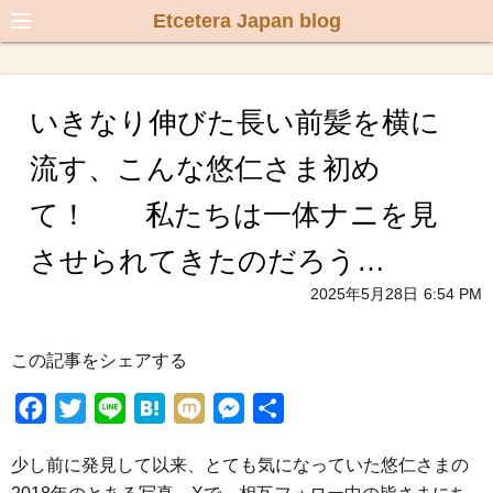
Etcetera Japan blog
いきなり伸びた長い前髪を横に
流す、こんな悠仁さま初め
て！ 私たちは一体ナニを見
させられてきたのだろう…
2025年5月28日
6:54 PM
この記事をシェアする
F
T
L
H
M
M
共
a
w
i
a
i
e
有
少し前に発見して以来、とても気になっていた悠仁さまの
c
i
n
t
x
s