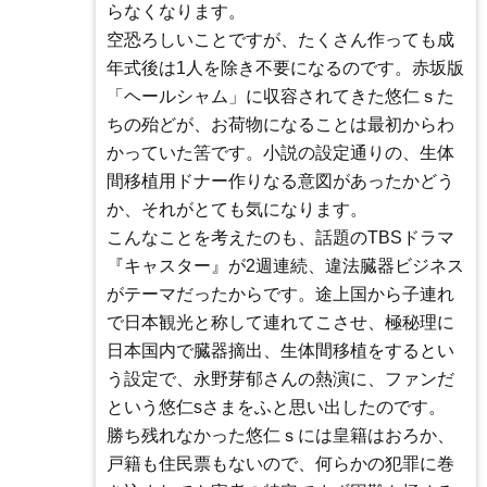
らなくなります。
空恐ろしいことですが、たくさん作っても成
年式後は1人を除き不要になるのです。赤坂版
「ヘールシャム」に収容されてきた悠仁ｓた
ちの殆どが、お荷物になることは最初からわ
かっていた筈です。小説の設定通りの、生体
間移植用ドナー作りなる意図があったかどう
か、それがとても気になります。
こんなことを考えたのも、話題のTBSドラマ
『キャスター』が2週連続、違法臓器ビジネス
がテーマだったからです。途上国から子連れ
で日本観光と称して連れてこさせ、極秘理に
日本国内で臓器摘出、生体間移植をするとい
う設定で、永野芽郁さんの熱演に、ファンだ
という悠仁sさまをふと思い出したのです。
勝ち残れなかった悠仁ｓには皇籍はおろか、
戸籍も住民票もないので、何らかの犯罪に巻