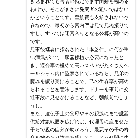
き込まれても害者の特定でまず困難を極める
わけで、そこがまさに発案者の狙いではない
かということです。皇族費も支給されない存
在なので、最初から宮内庁は見て見ぬ振りで
すし、すべては迷宮入りとなる公算が高いの
です。
見事後継者に指名された「本悠仁」に何か重
い病気が出て、臓器移植が必要になったと
き、適合率の極めて高いスペアがたくさんヘ
ールシャム内に監禁されているなら、兄弟の
臓器を譲り受けることで、己の生存率が高め
られることを意味します。ドナーを事前に交
通事故に見せかけることなど、朝飯前でしょ
うし。
また、遺伝子上の父母やその親族にまで臓器
供給対象範囲を広げれば、代理母に産ませた
子らで親の自分が助かろう、最悪その子の寿
命を縮めたり障害を残しても、どうせ闇に生