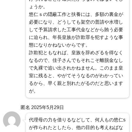
ょうか。
悠仁ｓの隠蔽工作と扶養には、多額の裏金が
必要になり、どうしても架空の普請や水増し
して予算請求した工事代金などから賄う必要
に迫られ、年長皇族が詐欺罪を犯すような事
態になりかねないからです。
詐欺犯ともなれば、皇族を辞めざるを得なく
なるので、佳子さんでもそれこそ離脱金なし
で丸裸で追い出されかねません。このまま皇
室に残ると、やがてそうなるのがわかってい
るから、早く親と別れたがるのだと思います
が。
匿名
2025年5月29日
代理母の力を借りるなどして、何人もの悠仁s
が作られたとしたら、他の目的も考えねばな