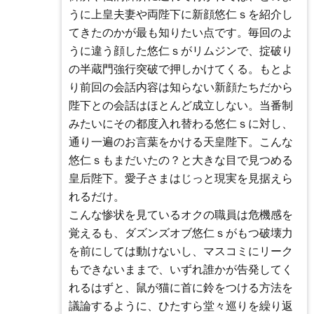
うに上皇夫妻や両陛下に新顔悠仁ｓを紹介し
てきたのかが最も知りたい点です。毎回のよ
うに違う顔した悠仁ｓがリムジンで、掟破り
の半蔵門強行突破で押しかけてくる。もとよ
り前回の会話内容は知らない新顔たちだから
陛下との会話はほとんど成立しない。当番制
みたいにその都度入れ替わる悠仁ｓに対し、
通り一遍のお言葉をかける天皇陛下。こんな
悠仁ｓもまだいたの？と大きな目で見つめる
皇后陛下。愛子さまはじっと現実を見据えら
れるだけ。
こんな惨状を見ているオクの職員は危機感を
覚えるも、ダズンズオブ悠仁ｓがもつ破壊力
を前にしては動けないし、マスコミにリーク
もできないままで、いずれ誰かが告発してく
れるはずと、鼠が猫に首に鈴をつける方法を
議論するように、ひたすら堂々巡りを繰り返