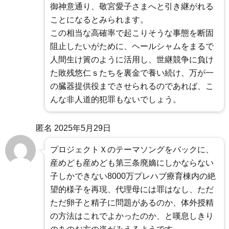
御神意通り、敬宮愛子さまへと引き継がれる
ことになるとみられます。
この相当な高確率で起こりそうな事態を断固
阻止したいがために、ヘールシャムをまるで
人間生け簀のように活用し、世継競争に負け
た敗残悠仁ｓたちを裏金で養い続け、万が一
の臓器提供役までさせられるのであれば、こ
んな非人道的犯罪もないでしょう。
匿名
2025年5月29日
プロジェクトＸのテーマソングをバックに、
産めども産めども第三条廃嫡にしかならない
子しかできない8000万プレハブ療育棟内の絶
望的様子を再現、代理母には罪はなし、ただ
ただ卵子と精子に問題があるのか、体外授精
の方法はこれでよかったのか、と嘆息しきり