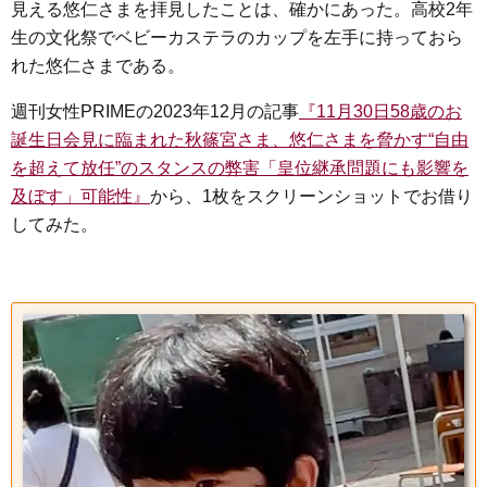
見える悠仁さまを拝見したことは、確かにあった。高校2年
生の文化祭でベビーカステラのカップを左手に持っておら
れた悠仁さまである。
週刊女性PRIMEの2023年12月の記事
『11月30日58歳のお
誕生日会見に臨まれた秋篠宮さま、悠仁さまを脅かす“自由
を超えて放任”のスタンスの弊害「皇位継承問題にも影響を
及ぼす」可能性』
から、1枚をスクリーンショットでお借り
してみた。