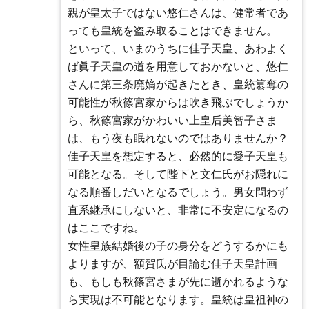
親が皇太子ではない悠仁さんは、健常者であ
っても皇統を盗み取ることはできません。
といって、いまのうちに佳子天皇、あわよく
ば眞子天皇の道を用意しておかないと、悠仁
さんに第三条廃嫡が起きたとき、皇統簒奪の
可能性が秋篠宮家からは吹き飛ぶでしょうか
ら、秋篠宮家がかわいい上皇后美智子さま
は、もう夜も眠れないのではありませんか？
佳子天皇を想定すると、必然的に愛子天皇も
可能となる。そして陛下と文仁氏がお隠れに
なる順番しだいとなるでしょう。男女問わず
直系継承にしないと、非常に不安定になるの
はここですね。
女性皇族結婚後の子の身分をどうするかにも
よりますが、額賀氏が目論む佳子天皇計画
も、もしも秋篠宮さまが先に逝かれるような
ら実現は不可能となります。皇統は皇祖神の