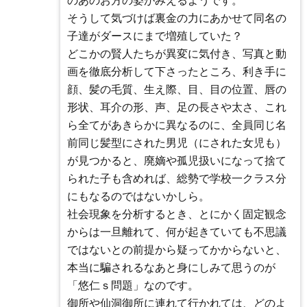
のあのお方の姿がみえるようです。
そうして気づけば裏金の力にあかせて同名の
子達がダースにまで増殖していた？
どこかの賢人たちが異変に気付き、写真と動
画を徹底分析して下さったところ、利き手に
顔、髪の毛質、生え際、目、目の位置、唇の
形状、耳介の形、声、足の長さや太さ、これ
ら全てがあきらかに異なるのに、全員同じ名
前同じ髪型にされた男児（にされた女児も）
が見つかると、廃嫡や孤児扱いになって捨て
られた子も含めれば、総勢で学校一クラス分
にもなるのではないかしら。
社会現象を分析するとき、とにかく固定観念
からは一旦離れて、何が起きていても不思議
ではないとの前提から疑ってかからないと、
本当に騙されるなあと身にしみて思うのが
「悠仁ｓ問題」なのです。
御所や仙洞御所に連れて行かれては、どのよ