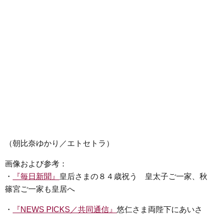
（朝比奈ゆかり／エトセトラ）
画像および参考：
・
『毎日新聞』
皇后さまの８４歳祝う 皇太子ご一家、秋
篠宮ご一家も皇居へ
・
『NEWS PICKS／共同通信』
悠仁さま両陛下にあいさ