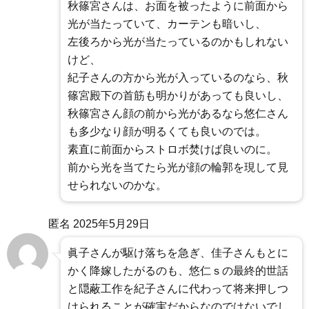
秋篠宮さんは、お面を被ったように前面から
光が当たっていて、カーテンも暗いし、
左後ろから光が当たっているのかもしれない
けど、
紀子さんの方から光が入っているのなら、秋
篠宮殿下の首筋も明かりがあっても良いし、
秋篠宮さん顔の前から光があるなら悠仁さん
も多少なり顔が明るくても良いのでは。
素直に前面からストロボ焚けば良いのに。
前から光を当てたら光が顔の輪郭を現して見
せられないのかな。
匿名
2025年5月29日
眞子さんが駆け落ちを急ぎ、佳子さんもとに
かく降嫁したがるのも、悠仁ｓの最終的世話
と隠蔽工作を紀子さんに代わって将来押しつ
けられることが確実だからなのではないでし