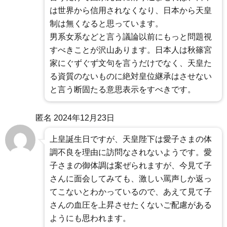
は世界から信用されなくなり、日本から天皇
制は無くなると思っています。
男系女系などと言う議論以前にもっと問題視
すべきことが沢山あります。日本人は秋篠宮
家にぐずぐず文句を言うだけでなく、天皇た
る資質のないものに絶対皇位継承はさせない
と言う断固たる意思表示をすべきです。
匿名
2024年12月23日
上皇誕生日ですが、天皇陛下は愛子さまの体
調不良を理由に訪問なされないようです。愛
子さまの御体調は案ぜられますが、今見て子
さんに面会してみても、激しい罵声しか返っ
てこないとわかっているので、あえて見て子
さんの血圧を上昇させたくないご配慮がある
ようにも思われます。