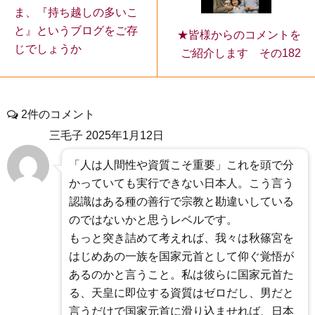
ま、『持ち越しの多いこ
と』というブログをご存
★皆様からのコメントを
じでしょうか
ご紹介します その182
2件のコメント
三毛子
2025年1月12日
「人は人間性や資質こそ重要」これを頭で分
かっていても実行できない日本人。こう言う
認識はある種の善行で宗教と勘違いしている
のではないかと思うレベルです。
もっと突き詰めて考えれば、我々は秋篠宮を
はじめあの一族を国家元首として仰ぐ覚悟が
あるのかと言うこと。私は彼らに国家元首た
る、天皇に即位する資質はゼロだし、男だと
言うだけで国家元首に滑り込ませれば、日本