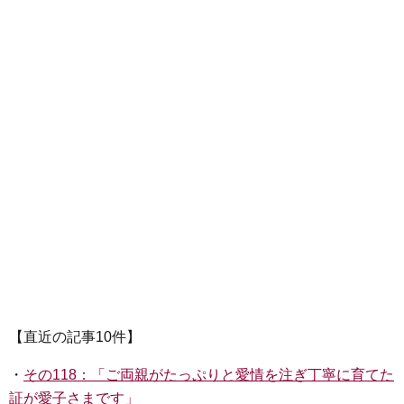
【直近の記事10件】
・
その118：「ご両親がたっぷりと愛情を注ぎ丁寧に育てた
証が愛子さまです」