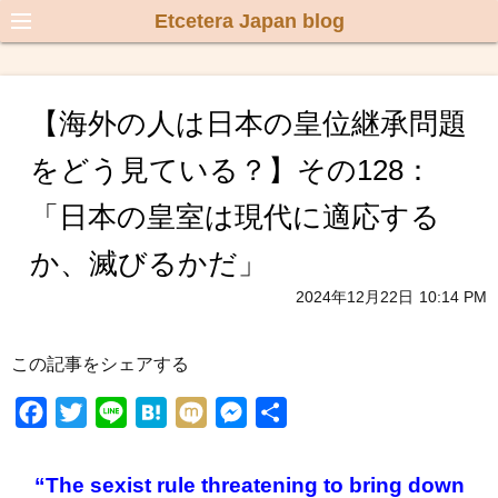
Etcetera Japan blog
【海外の人は日本の皇位継承問題
をどう見ている？】その128：
「日本の皇室は現代に適応する
か、滅びるかだ」
2024年12月22日
10:14 PM
この記事をシェアする
F
T
L
H
M
M
共
a
w
i
a
i
e
有
c
i
n
t
x
s
“The sexist rule threatening to bring down