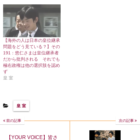
【海外の人は日本の皇位継承
問題をどう見ている？】その
191：悠仁さまは皇位継承者
だから批判される それでも
極右政権は他の選択肢を認め
ず
皇 室
皇 室
前の記事
次の記事
【YOUR VOICE】皆さ