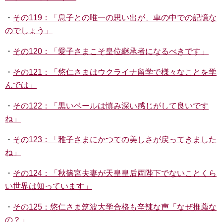
・
その119：「息子との唯一の思い出が、車の中での記憶な
のでしょう」
・
その120：「愛子さまこそ皇位継承者になるべきです」
・
その121：「悠仁さまはウクライナ留学で様々なことを学
んでは」
・
その122：「黒いベールは慎み深い感じがして良いです
ね」
・
その123：「雅子さまにかつての美しさが戻ってきました
ね」
・
その124：「秋篠宮夫妻が天皇皇后両陛下でないことくら
い世界は知っています」
・
その125：悠仁さま筑波大学合格も辛辣な声「なぜ推薦な
の？」