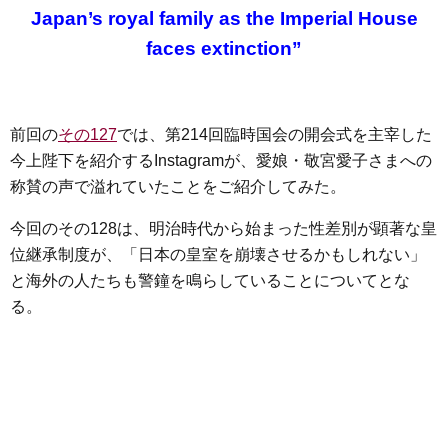
e
t
e
e
i
s
Japan’s royal family as the Imperial House
b
t
n
e
faces extinction”
o
e
a
n
o
r
g
k
e
前回の
その127
では、第214回臨時国会の開会式を主宰した
r
今上陛下を紹介するInstagramが、愛娘・敬宮愛子さまへの
称賛の声で溢れていたことをご紹介してみた。
今回のその128は、明治時代から始まった性差別が顕著な皇
位継承制度が、「日本の皇室を崩壊させるかもしれない」
と海外の人たちも警鐘を鳴らしていることについてとな
る。