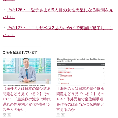
・
その126：「愛子さまが9人目の女性天皇になる瞬間を見
たい」
・
その127：「エリザベス2世のおかげで英国は繁栄しまし
たよ」
こちらも読まれています！
【海外の人は日本の皇位継承
【海外の人は日本の皇位継承
問題をどう見ている？】その
問題をどう見ている？】その
187： 「皇族数の減少は時代
184：体外受精で皇位継承者
遅れの性差別と変化を拒むシ
を作るのは正当かつ伝統的と
ステムのせい」
言えるのか
皇 室
皇 室