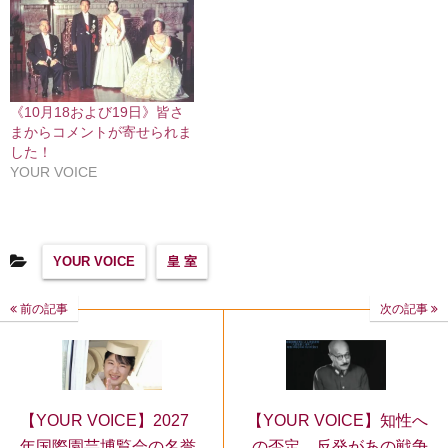
《10月18および19日》皆さ
まからコメントが寄せられま
した！
YOUR VOICE
YOUR VOICE
皇 室
前の記事
次の記事
【YOUR VOICE】知性へ
【YOUR VOICE】2027
の否定、反発があの戦争
年国際園芸博覧会の名誉