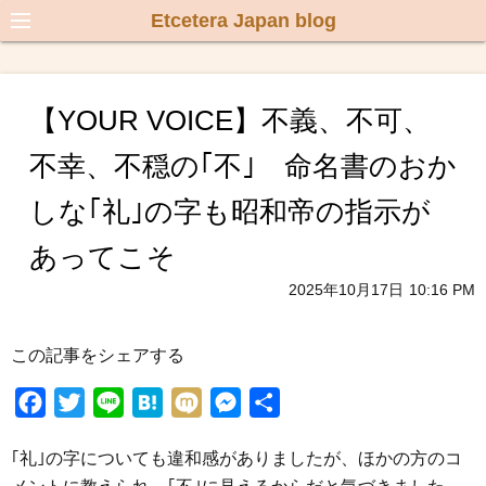
Etcetera Japan blog
【YOUR VOICE】不義、不可、
不幸、不穏の｢不｣ 命名書のおか
しな｢礼｣の字も昭和帝の指示が
あってこそ
2025年10月17日
10:16 PM
この記事をシェアする
F
T
L
H
M
M
共
a
w
i
a
i
e
有
｢礼｣の字についても違和感がありましたが、ほかの方のコ
c
i
n
t
x
s