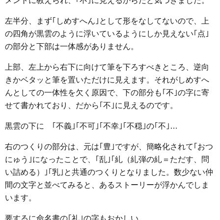
メントに教えられ、｢不｣に見えるからだと気づきました。
e
t
e
e
i
s
b
t
n
e
左半分、まず｢しめすへん｣として形をなしてないので、上
o
e
a
n
の四角が黒雲のように浮いているようにしか見えない｢点｣
o
r
g
の部分と下部は一体感がありません。
k
e
上部、左上から右下に向けて筆を下ろすべきところ、逆向
r
きかベタッと筆を置いただけに見えます。それがしめすへ
んとしての一体性を欠く原因で、下の部分も｢不｣の字に寄
せて書かれており、だから｢不｣に見えるのです。
黒雲の下に ｢不義｣｢不可｣｢不幸｣｢不穏｣の｢不｣…
右のつくりの部分は、元は｢豊｣ですが、簡略化されて｢おつ
にゅう｣になったことで、｢乱｣｢糺（糺弾の糺＝ただす、問
い詰める）｣｢乳｣と共通のつくりとなりました。数少ない仲
間の文字と並べてみると、あるストーリーが浮かんでしま
います。
要するに命名書の｢礼｣の字もおかしい。