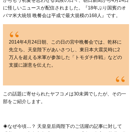
からもう初夏を思わせる気候の日々、朝日新聞から4月24日
e
t
e
e
i
s
に怪しいニュースが配信されました。『18年ぶり国賓のオ
b
t
n
e
バマ米大統領 晩餐会は平成で最大規模の168人』です。
o
e
a
n
o
r
g
k
e
2014年4月24日朝、この日の宮中晩餐会では、乾杯に
r
先立ち、天皇陛下があいさつし、東日本大震災時に2
万人を超える米軍が参加した「トモダチ作戦」などの
支援に謝意を伝えた。
この話題に寄せられたヤフコメは30未満でしたが、その一
部をご紹介します。
◈なぜ今頃…？ 天皇皇后両陛下のご活躍の記事に対して