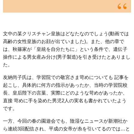
文中の某クリスチャン皇族はどなたなのでしょう(動画では
高齢の女性皇族のお顔が出ていました)。また、他の章で
は、秋篠家が「皇統を自分たちに」という条件で、遺伝子
操作による男女産み分け(男子製造)を引き受けたとありまし
た。
友納尚子氏は、学習院での敬宮さま苛めについても 記事を
起こし、具体的に何方の指示があったか、当時の学習院校
長、皇后陛下の言葉、実際にどのような苛めがあったか、
直接 苛めに手を染めた男児2人の実名も書かれていたよう
です。
一方、今回の春の園遊会でも、陰湿なニュースが新潮社か
ら連続3回配信され、平成の女帝が糸を引いてるのでは…と