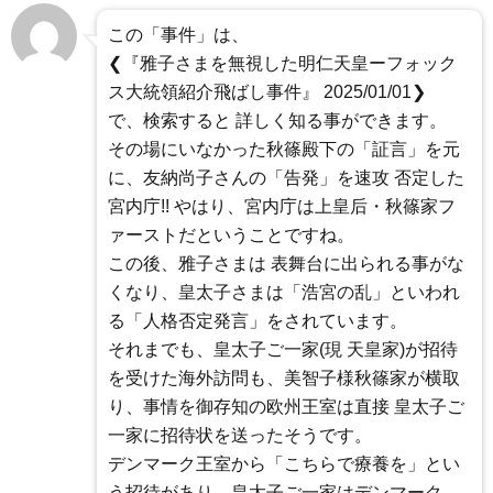
この「事件」は、
❮『雅子さまを無視した明仁天皇ーフォック
ス大統領紹介飛ばし事件』 2025/01/01❯
で、検索すると 詳しく知る事ができます。
その場にいなかった秋篠殿下の「証言」を元
に、友納尚子さんの「告発」を速攻 否定した
宮内庁!! やはり、宮内庁は上皇后・秋篠家フ
ァーストだということですね。
この後、雅子さまは 表舞台に出られる事がな
くなり、皇太子さまは「浩宮の乱」といわれ
る「人格否定発言」をされています。
それまでも、皇太子ご一家(現 天皇家)が招待
を受けた海外訪問も、美智子様秋篠家が横取
り、事情を御存知の欧州王室は直接 皇太子ご
一家に招待状を送ったそうです。
デンマーク王室から「こちらで療養を」とい
う招待があり、皇太子ご一家はデンマーク