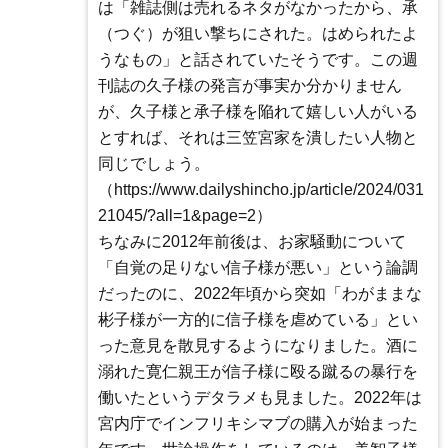
は「雑誌側は売れるネタがなかったから、承
（つぐ）が狙い撃ちにされた。はめられたよ
うなもの」と話されていたそうです。この週
刊誌の久子様の発言が事実か分かりません
が、久子様と承子様を陥れて嬉しい人がいる
とすれば、それは三笠宮家を潰したい人物と
同じでしょう。
（https://www.dailyshincho.jp/article/2024/031
21045/?all=1&page=2）
ちなみに2012年前後は、お家騒動について
「自覚の足りない信子様が悪い」という論調
だったのに、2022年頃から突如「わがままな
彬子様が一方的に信子様を虐めている」とい
った意見を散見するようになりました。酒に
溺れた寛仁親王が信子様に殴る蹴るの暴行を
働いたというデタラメも見ました。2022年は
宮内庁でインフリキシマブの購入が始まった