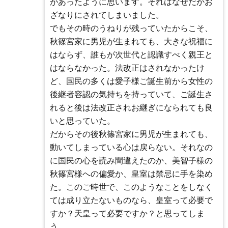
があったように思います。それはなぜだかお
ざなりにされてしまいました。
でもその時のうねりが残っていたからこそ、
秋篠宮家に男児が生まれても、大きな祝福に
はならず、誰もが次世代と認識すべく親王と
はならなかった。法改正はされなかったけ
ど、国民の多くは愛子様ご誕生前から女性の
後継者容認の気持ちを持っていて、ご誕生さ
れると後は法改正されお継ぎになられても良
いと思っていた。
だからその後秋篠宮家に男児が生まれても、
動いてしまっている心は戻らない。それなの
に国民の心を読み間違えたのか、美智子様の
秋篠宮様への偏愛か、皇室は禁忌に手を染め
た。このご時世で、このようなことをしなく
ては成り立たないものなら、皇室って必要で
すか？天皇って必要ですか？と思ってしま
う。