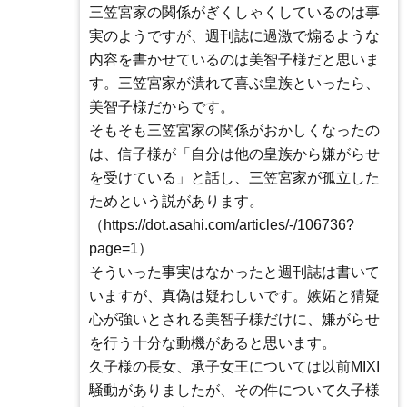
三笠宮家の関係がぎくしゃくしているのは事
実のようですが、週刊誌に過激で煽るような
内容を書かせているのは美智子様だと思いま
す。三笠宮家が潰れて喜ぶ皇族といったら、
美智子様だからです。
そもそも三笠宮家の関係がおかしくなったの
は、信子様が「自分は他の皇族から嫌がらせ
を受けている」と話し、三笠宮家が孤立した
ためという説があります。
（https://dot.asahi.com/articles/-/106736?
page=1）
そういった事実はなかったと週刊誌は書いて
いますが、真偽は疑わしいです。嫉妬と猜疑
心が強いとされる美智子様だけに、嫌がらせ
を行う十分な動機があると思います。
久子様の長女、承子女王については以前MIXI
騒動がありましたが、その件について久子様