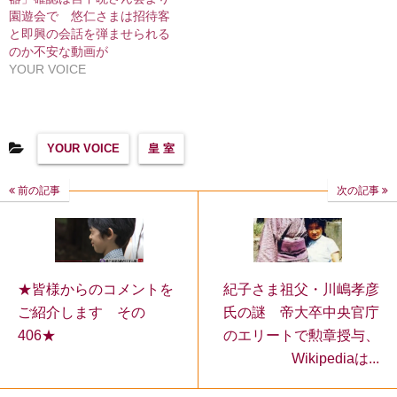
園遊会で 悠仁さまは招待客
と即興の会話を弾ませられる
のか不安な動画が
YOUR VOICE
YOUR VOICE
皇 室
前の記事
次の記事
★皆様からのコメントを
紀子さま祖父・川嶋孝彦
ご紹介します その
氏の謎 帝大卒中央官庁
406★
のエリートで勲章授与、
Wikipediaは...