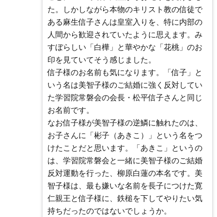
た。しかしながら本物のキリスト教の信徒で
ある麻生信子さんは皇室入りを、特に内部の
人間から歓迎されていたように思えます。み
すぼらしい「白樺」と華やかな「花桃」のお
印を見ていてそう感じました。
信子様のお名前も気になります。「信子」と
いう名は美智子様のご結婚に強く反対してい
た学習院常磐会の会長・松平信子さんと同じ
お名前です。
なお信子様が美智子様の逆鱗に触れたのは、
お子さんに「彬子（あきこ）」という名をつ
けたことだと思います。「あきこ」というの
は、学習院常磐会と一緒に美智子様のご結婚
反対運動を行った、柳原白蓮の本名です。美
智子様は、最も嫌いな名前を長子につけた寛
仁親王と信子様に、鉄槌を下してやりたい気
持ちだったのではないでしょうか。