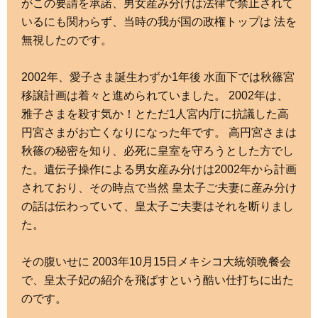
がこの要請を承諾、男女産み分けは法律で禁止されて
いるにも関わらず、当時の我が国の政権トップは 法を
無視したのです。
2002年、愛子さま誕生わずか1年後 水面下では秋篠宮
移譲計画は着々と進められていました。 2002年は、
雅子さまを殺す気か！とただ1人宮内庁に抗議した高
円宮さまがお亡くなりになった年です。 高円宮さまは
秋篠の秘密を知り、必死に皇室を守ろうとした方でし
た。遺伝子操作による男女産み分けは2002年から計画
されており、その時点で当然 皇太子ご夫妻に産み分け
の話は伝わっていて、皇太子ご夫妻はそれを断りまし
た。
その腹いせに 2003年10月15日メキシコ大統領晩餐会
で、皇太子妃の紹介を飛ばすという酷い仕打ちに出た
のです。