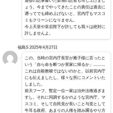
遊会の記事書いた新潮の記者も吊し上げまし
ょう。今までやってきたことの責任は過去に
遡ってでも締め上げないと、宮内庁もマスコ
ミもクリーンになりません。
今上天皇や皇后陛下が許しても我々は絶対に
許しませんよ。
福島S
2025年4月27日
この、当時の宮内庁長官が雅子様に言ったと
いう「自ら命を断つか実家に帰るか」………
これは自殺教唆ではないのかと、以前宮内庁
にも伝えましたし、様々な所にコメントいた
しました。
前天フーフ、暫定一位一家は治外法権過ぎま
すし、それに同調するかのような宮内庁、マ
スコミ、そして自民党が長いこと与党として
牛耳る政府、あまりの人権を踏み躙るやり方