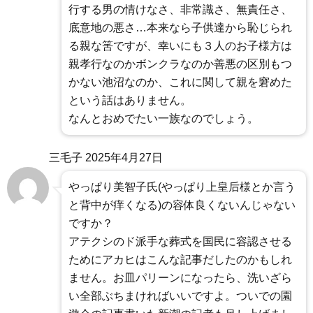
行する男の情けなさ、非常識さ、無責任さ、
底意地の悪さ…本来なら子供達から恥じられ
る親な筈ですが、幸いにも３人のお子様方は
親孝行なのかボンクラなのか善悪の区別もつ
かない池沼なのか、これに関して親を窘めた
という話はありません。
なんとおめでたい一族なのでしょう。
三毛子
2025年4月27日
やっぱり美智子氏(やっぱり上皇后様とか言う
と背中が痒くなる)の容体良くないんじゃない
ですか？
アテクシのド派手な葬式を国民に容認させる
ためにアカヒはこんな記事だしたのかもしれ
ません。お皿パリーンになったら、洗いざら
い全部ぶちまければいいですよ。ついでの園