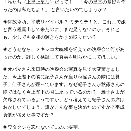
「私たち（上皇上皇后）だって！」 「今の皇室の基礎を作
ったのは私たちよ！」 と言いたいのでしょうか？
◈何故今頃、平成リバイバル？ ミテミテ！と、これまで嫌
と言う程露出して来たのに、まだ足りないのか。それと
も、少しでも令和の輝きをかすめ取りたい？
◈どうせなら、メキシコ大統領を迎えての晩餐会で何があ
ったのか、詳しく検証して真実を明らかにしてほしい。
◈オバマさん来日時の晩餐会の写真を見て大変驚きまし
た。今上陛下の隣に紀子さんが座り秋篠さんの隣には眞
子、佳子さんが座っています。なぜ紀子さんが秋篠さんの
隣ではなく今上陛下の隣に座っているのか？ 雅子さまが
欠席されているようですか、どう考えても紀子さんの席は
おかしいでしょう。誰がこんな事を決めたのですか？平成
負債が考えた事ですか？
◈ワタクシを忘れないで…のご要望。