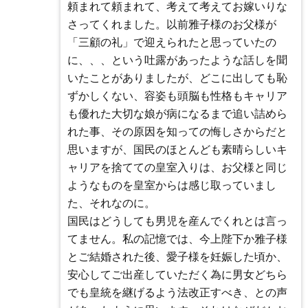
頼まれて頼まれて、考えて考えてお嫁いりな
さってくれました。以前雅子様のお父様が
「三顧の礼」で迎えられたと思っていたの
に、、、という吐露があったような話しを聞
いたことがありましたが、どこに出しても恥
ずかしくない、容姿も頭脳も性格もキャリア
も優れた大切な娘が病になるまで追い詰めら
れた事、その原因を知っての悔しさからだと
思いますが、国民のほとんども素晴らしいキ
ャリアを捨てての皇室入りは、お父様と同じ
ようなものを皇室からは感じ取っていまし
た、それなのに。
国民はどうしても男児を産んでくれとは言っ
てません。私の記憶では、今上陛下か雅子様
とご結婚された後、愛子様を妊娠した頃か、
安心してご出産していただく為に男女どちら
でも皇統を継げるよう法改正すべき、との声