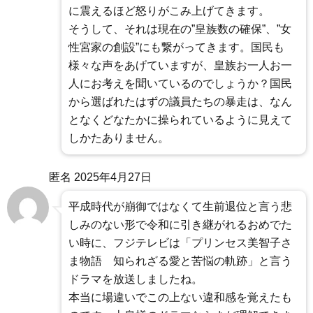
に震えるほど怒りがこみ上げてきます。
そうして、それは現在の”皇族数の確保”、”女
性宮家の創設”にも繋がってきます。国民も
様々な声をあげていますが、皇族お一人お一
人にお考えを聞いているのでしょうか？国民
から選ばれたはずの議員たちの暴走は、なん
となくどなたかに操られているように見えて
しかたありません。
匿名
2025年4月27日
平成時代が崩御ではなくて生前退位と言う悲
しみのない形で令和に引き継がれるおめでた
い時に、フジテレビは「プリンセス美智子さ
ま物語 知られざる愛と苦悩の軌跡」と言う
ドラマを放送しましたね。
本当に場違いでこの上ない違和感を覚えたも