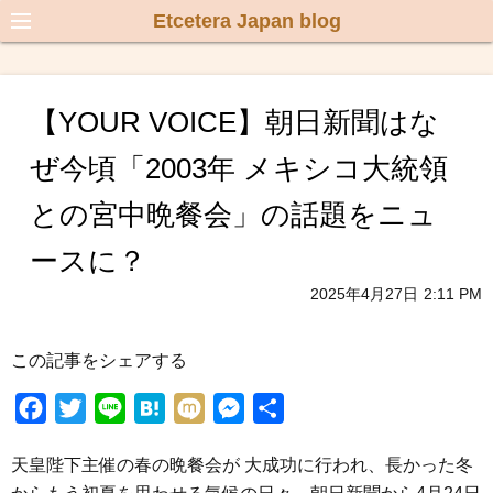
Etcetera Japan blog
【YOUR VOICE】朝日新聞はな
ぜ今頃「2003年 メキシコ大統領
との宮中晩餐会」の話題をニュ
ースに？
2025年4月27日
2:11 PM
この記事をシェアする
F
T
L
H
M
M
共
a
w
i
a
i
e
有
天皇陛下主催の春の晩餐会が 大成功に行われ、長かった冬
c
i
n
t
x
s