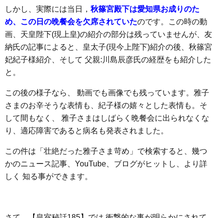
しかし、実際には当日，
秋篠宮殿下は愛知県お成りのた
め、この日の晩餐会を欠席されていた
のです。この時の動
画、天皇陛下(現上皇)の紹介の部分は残っていませんが、友
納氏の記事によると、皇太子(現今上陛下)紹介の後、秋篠宮
妃紀子様紹介、そして 父親:川島辰彦氏の経歴をも紹介した
と。
この後の様子なら、 動画でも画像でも残っています。雅子
さまのお辛そうな表情も、紀子様の嬉々とした表情も。そ
して間もなく、 雅子さまはしばらく晩餐会に出られなくな
り、適応障害であると病名も発表されました。
この件は「壮絶だった雅子さま苛め」で検索すると、幾つ
かのニュース記事、YouTube、ブログがヒットし、より詳
しく 知る事ができます。
さて、【皇室秘話185】では 衝撃的な事が明らかにされて