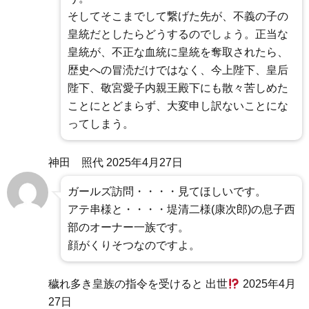
そしてそこまでして繋げた先が、不義の子の
皇統だとしたらどうするのでしょう。正当な
皇統が、不正な血統に皇統を奪取されたら、
歴史への冒涜だけではなく、今上陛下、皇后
陛下、敬宮愛子内親王殿下にも散々苦しめた
ことにとどまらず、大変申し訳ないことにな
ってしまう。
神田 照代
2025年4月27日
ガールズ訪問・・・・見てほしいです。
アテ串様と・・・・堤清二様(康次郎)の息子西
部のオーナー一族です。
顔がくりそつなのですよ。
穢れ多き皇族の指令を受けると 出世
2025年4月
27日