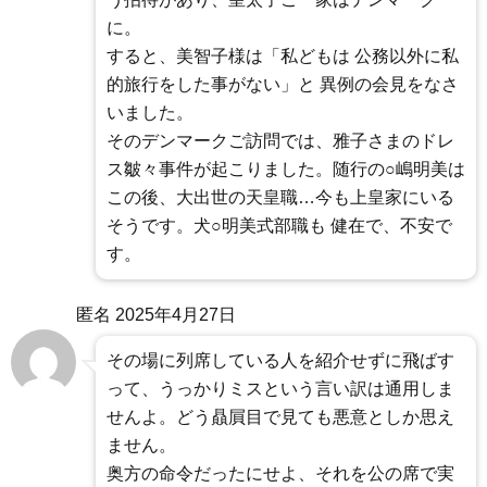
に。
すると、美智子様は「私どもは 公務以外に私
的旅行をした事がない」と 異例の会見をなさ
いました。
そのデンマークご訪問では、雅子さまのドレ
ス皺々事件が起こりました。随行の○嶋明美は
この後、大出世の天皇職…今も上皇家にいる
そうです。犬○明美式部職も 健在で、不安で
す。
匿名
2025年4月27日
その場に列席している人を紹介せずに飛ばす
って、うっかりミスという言い訳は通用しま
せんよ。どう贔屓目で見ても悪意としか思え
ません。
奥方の命令だったにせよ、それを公の席で実