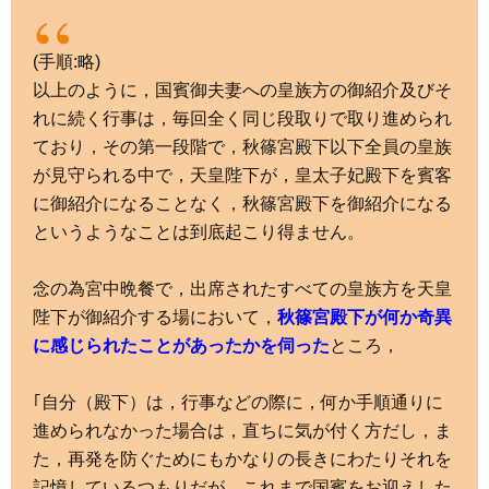
(手順:略)
以上のように，国賓御夫妻への皇族方の御紹介及びそ
れに続く行事は，毎回全く同じ段取りで取り進められ
ており，その第一段階で，秋篠宮殿下以下全員の皇族
が見守られる中で，天皇陛下が，皇太子妃殿下を賓客
に御紹介になることなく，秋篠宮殿下を御紹介になる
というようなことは到底起こり得ません。
念の為宮中晩餐で，出席されたすべての皇族方を天皇
陛下が御紹介する場において，
秋篠宮殿下が何か奇異
に感じられたことがあったかを伺った
ところ，
｢自分（殿下）は，行事などの際に，何か手順通りに
進められなかった場合は，直ちに気が付く方だし，ま
た，再発を防ぐためにもかなりの長きにわたりそれを
記憶しているつもりだが，これまで国賓をお迎えした