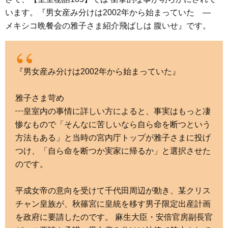
います。『男女産み分けは2002年から始まっていた ―
メキシコ晩餐会の雅子さま紹介飛ばしは 腹いせ』です。
『男女産み分けは2002年から始まっていた』
雅子さま苛め
┅皇室内の事情に詳しい方によると、事実はもっと凄
惨なもので「そんなに苦しいなら自ら命を断つという
方法もある」と当時の宮内庁トップが雅子さまに投げ
つけ、「自ら命を断つか実家に帰るか」と選択させた
のです。
平成女帝の意向を受けて千代田周辺が動き、某クリス
チャン皇族が、秋篠宮に皇統を移す男子限定出産計画
を政府に要請したのです。 麻生大臣・安倍官房副長官