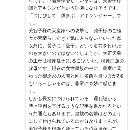
年です。世論操作をしているのは、美智子様
閥とアキシンだという証拠になりそうです。
「つけびして 煙喜ぶ アキシンジャー」で
す。
美智子様の天皇家への攻撃も、雅子様のご経
歴が素晴らしすぎて気に入らないといった点
以外に、長子に「愛子」という名前を付けた
のも大きいのではないでしょうか。大正天皇
の生母は柳原愛子(なるこ)といい、柳原白蓮の
叔母です。現在の女性皇族の中に、皇室に関
わった柳原家の人間と同じ名前を持つ方が2名
もいらっしゃるのは、非常に奇妙に感じま
す。
しかも長女につけられている、週刊誌から
時々評判を下げるような記事を書かれるとい
う共通点もあります。皇族の名前はどのよう
にして付けられているのか分かりませんが、
美智子様を根強く嫌っている侍従達がいて、