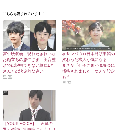
こちらも読まれています！
宮中晩餐会に現れたきれいな
在サンパウロ日本総領事館の
お顔立ちの悠仁さま 美容整
変わった求人が気になる！
形では説明できない悠仁1号
まさか「佳子さまが晩餐会に
さんとの決定的な違い
招待されました」なんて設定
皇 室
も？
皇 室
【YOUR VOICE】「天皇の
器」確認は宮中晩さん会より