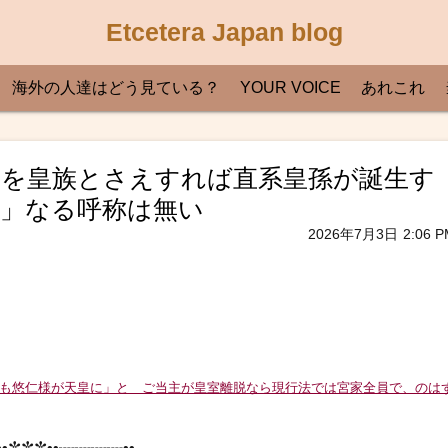
Etcetera Japan blog
海外の人達はどう見ている？
YOUR VOICE
あれこれ
夫と子を皇族とさえすれば直系皇孫が誕生す
甥」なる呼称は無い
2026年7月3日
2:06 P
位なしでも悠仁様が天皇に」と ご当主が皇室離脱なら現行法では宮家全員で、のは
•✼✼✼••┈┈┈┈••