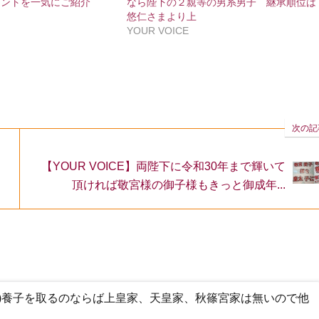
メントを一気にご紹介
なら陛下の２親等の男系男子 継承順位は
悠仁さまより上
YOUR VOICE
次の記
【YOUR VOICE】両陛下に令和30年まで輝いて
頂ければ敬宮様の御子様もきっと御成年...
)養子を取るのならば上皇家、天皇家、秋篠宮家は無いので他