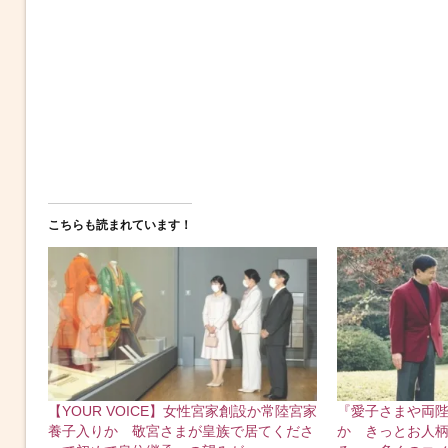
こちらも読まれています！
【YOUR VOICE】女性宮家創設か常陸宮家
『愛子さまや両
養子入りか 敬宮さまが皇族で居てくださ
か きっとお人