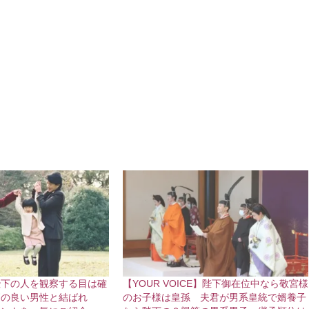
陛下の人を観察する目は確
【YOUR VOICE】陛下御在位中なら敬宮様
柄の良い男性と結ばれ
のお子様は皇孫 夫君が男系皇統で婿養子