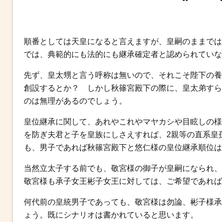
b
t
n
e
o
e
a
n
o
r
g
順番としては天皇になると言えますが、皇嗣のままでは
k
e
では、典範的にも法的にも継承確定者と認められていな
r
先ず、皇太甥と言う呼称は無いので、それこそ陛下の養
創設するとか？ しかし秋篠宮殿下の際に、皇太弟すら
のは無理があるのでしょう。
皇位継承に関して、あれやこれやマヤカシや目眩しの様
を防ぎ夫君と子を皇族にしさえすれば、2親等の直系皇
も、男子であれば秋篠宮殿下と悠仁様の皇位継承順位は
当然立太子する前でも、敬宮様の御子が皇嗣になられ、
敬宮様も承子女王彬子女王に対しては、ご希望であれば
何代前の皇統男子であっても、敬宮様は勿論、彬子様承
ょう。既にシナリオは書かれていると思います。