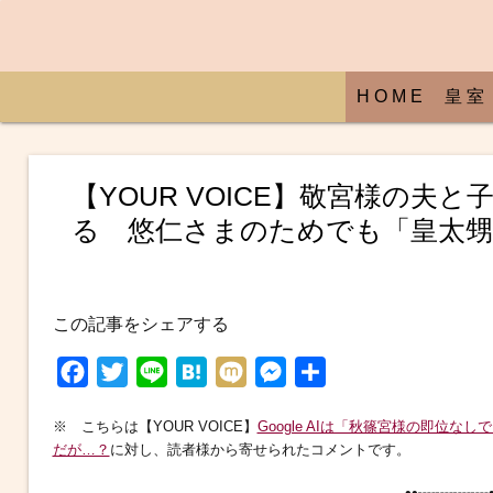
H O M E
皇 室
【YOUR VOICE】敬宮様の
る 悠仁さまのためでも「皇太
この記事をシェアする
F
T
L
H
M
M
共
a
w
i
a
i
e
有
※ こちらは【YOUR VOICE】
Google AIは「秋篠宮様の即
c
i
n
t
x
s
だが…？
に対し、読者様から寄せられたコメントです。
e
t
e
e
i
s
••┈┈┈┈•